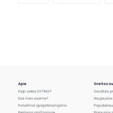
Apie
Greitos n
Kaip veikia EXTING?
Savaitės p
Kas mes esame?
Naujausios
Patarimai apsipirkinėtojams
Populiariau
Reklama platformoje
Pigiausios 