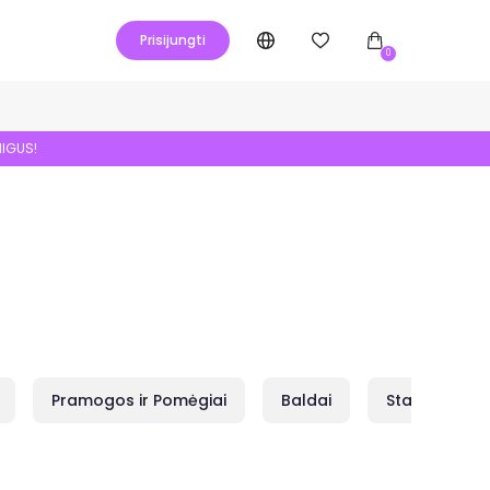
Prisijungti
0
NIGUS!
Pramogos ir Pomėgiai
Baldai
Statybai