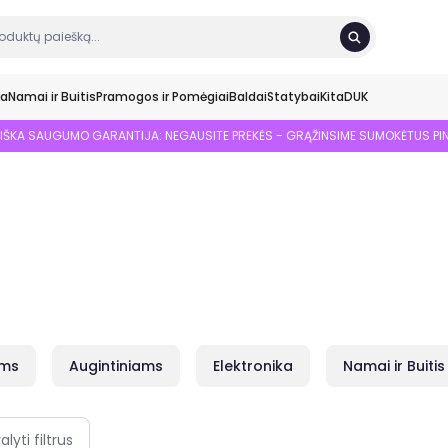
ka
Namai ir Buitis
Pramogos ir Pomėgiai
Baldai
Statybai
Kita
DUK
SIŠKA SAUGUMO GARANTIJA: NEGAUSITE PREKĖS - GRĄŽINSIME SUMOKĖTUS PI
ams
Augintiniams
Elektronika
Namai ir Buitis
alyti filtrus