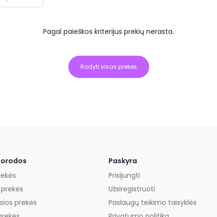
Pagal paieškos kriterijus prekių nerasta.
Rodyti visas prekes
uorodos
Paskyra
rekės
Prisijungti
 prekės
Užsiregistruoti
sios prekės
Paslaugų teikimo taisyklės
prekės
Privatumo politika