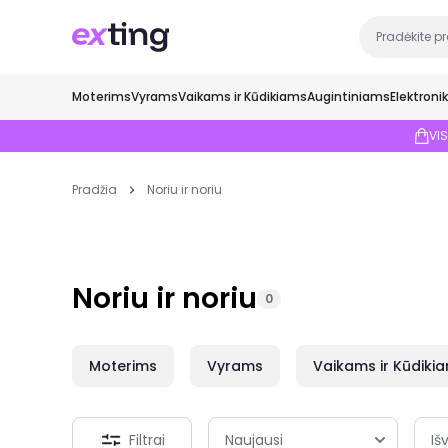
Moterims
Vyrams
Vaikams ir Kūdikiams
Augintiniams
Elektroni
VI
Pradžia
Noriu ir noriu
Noriu ir noriu
0
Moterims
Vyrams
Vaikams ir Kūdiki
Filtrai
Išv