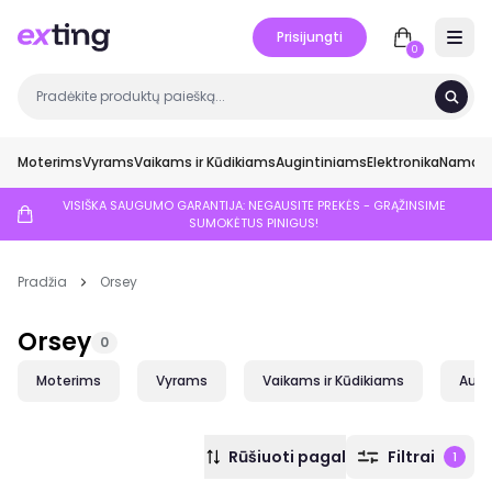
Prisijungti
Open 
0
Moterims
Vyrams
Vaikams ir Kūdikiams
Augintiniams
Elektronika
Namai ir
VISIŠKA SAUGUMO GARANTIJA: NEGAUSITE PREKĖS - GRĄŽINSIME
SUMOKĖTUS PINIGUS!
Pradžia
Orsey
Orsey
0
Moterims
Vyrams
Vaikams ir Kūdikiams
Augi
Rūšiuoti pagal
Filtrai
1