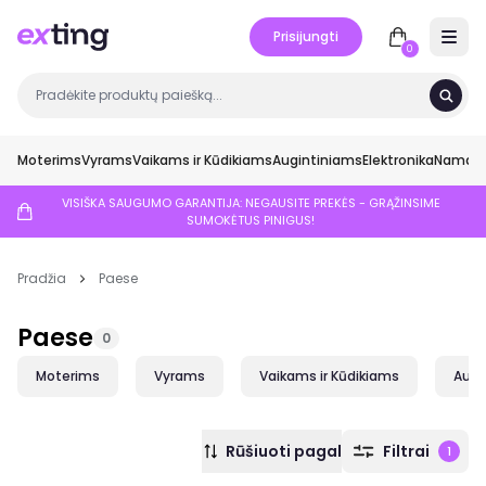
Prisijungti
Open 
0
Moterims
Vyrams
Vaikams ir Kūdikiams
Augintiniams
Elektronika
Namai ir
VISIŠKA SAUGUMO GARANTIJA: NEGAUSITE PREKĖS - GRĄŽINSIME
SUMOKĖTUS PINIGUS!
Pradžia
Paese
Paese
0
Moterims
Vyrams
Vaikams ir Kūdikiams
Augi
Rūšiuoti pagal
Filtrai
1