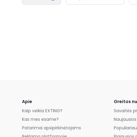
Apie
Greitos n
Kaip veikia EXTING?
Savaitės p
Kas mes esame?
Naujausios
Patarimai apsipirkinėtojams
Populiariau
Reklama platformoje
Pigiausios 