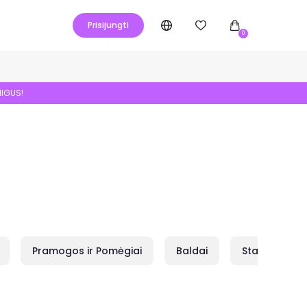
Prisijungti
0
NIGUS!
Pramogos ir Pomėgiai
Baldai
Statybai