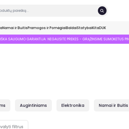
ka
Namai ir Buitis
Pramogos ir Pomėgiai
Baldai
Statybai
Kita
DUK
SIŠKA SAUGUMO GARANTIJA: NEGAUSITE PREKĖS - GRĄŽINSIME SUMOKĖTUS PI
ams
Augintiniams
Elektronika
Namai ir Buitis
švalyti filtrus