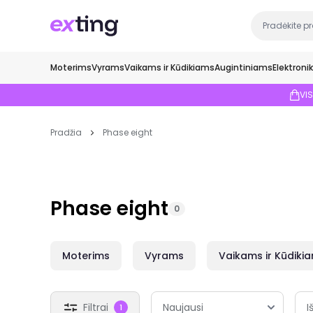
Moterims
Vyrams
Vaikams ir Kūdikiams
Augintiniams
Elektroni
VI
Pradžia
Phase eight
Phase eight
0
Moterims
Vyrams
Vaikams ir Kūdiki
Filtrai
I
1