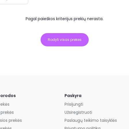
Pagal paieškos kriterijus prekių nerasta.
Rodyti visas prekes
uorodos
Paskyra
rekės
Prisijungti
 prekės
Užsiregistruoti
sios prekės
Paslaugų teikimo taisyklės
prekės
Privatumo politika