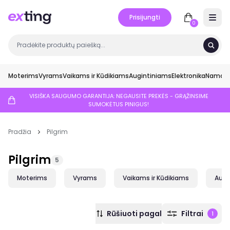
Prisijungti
Open 
0
Moterims
Vyrams
Vaikams ir Kūdikiams
Augintiniams
Elektronika
Namai ir
VISIŠKA SAUGUMO GARANTIJA: NEGAUSITE PREKĖS - GRĄŽINSIME
SUMOKĖTUS PINIGUS!
Pradžia
Pilgrim
Pilgrim
5
Moterims
Vyrams
Vaikams ir Kūdikiams
Augi
Rūšiuoti pagal
Filtrai
1