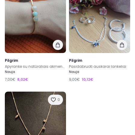
Pilgrim
Pilgrim
Apyrankė su natūraliais akmenukais
Pasidabruoti auskarai lankeliai
Nauja
Nauja
7,00€
8,02€
9,00€
10,12€
0