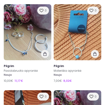
0
0
Pilgrim
Pilgrim
Pasidabruota apyrankė
Moteriška apyrankė
Nauja
Nauja
10,00€
11,17€
7,00€
8,02€
0
0