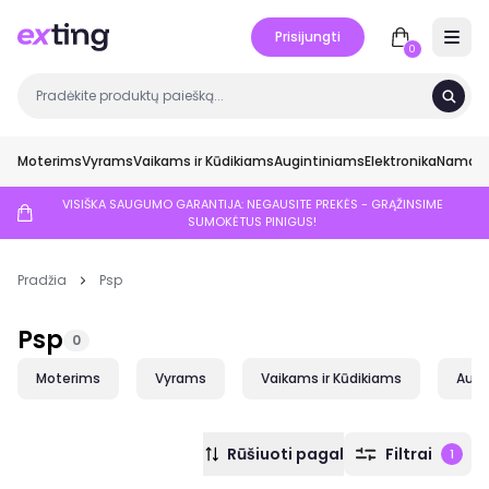
Prisijungti
Open 
0
Moterims
Vyrams
Vaikams ir Kūdikiams
Augintiniams
Elektronika
Namai ir
VISIŠKA SAUGUMO GARANTIJA: NEGAUSITE PREKĖS - GRĄŽINSIME
SUMOKĖTUS PINIGUS!
Pradžia
Psp
Psp
0
Moterims
Vyrams
Vaikams ir Kūdikiams
Augi
Rūšiuoti pagal
Filtrai
1