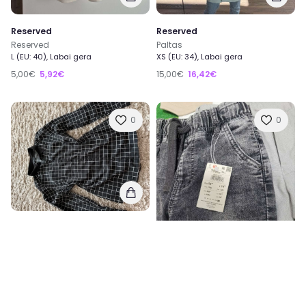
Reserved
Reserved
Reserved
Paltas
L (EU: 40), Labai gera
XS (EU: 34), Labai gera
5,00€
5,92€
15,00€
16,42€
0
0
Reserved
Marškiniai
S (EU: 36), Labai gera
Reserved
Nauji džinsai+ kostiumėlis