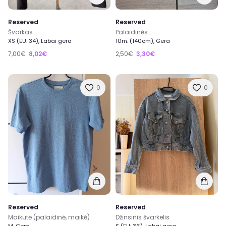
Reserved
Reserved
Švarkas
Palaidinės
XS (EU: 34), Labai gera
10m. (140cm), Gera
7,00€
8,02€
2,50€
3,30€
0
0
Reserved
Reserved
Maikutė (palaidinė, maikė)
Džinsinis švarkelis