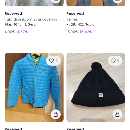
Reserved
Reserved
Palaidinė ilgomis rankovėmis
Kelnes
14m. (164cm), Gera
XL (EU: 42), Nauja
4,00€
4,87€
15,00€
16,42€
0
0
Reserved
Reserved