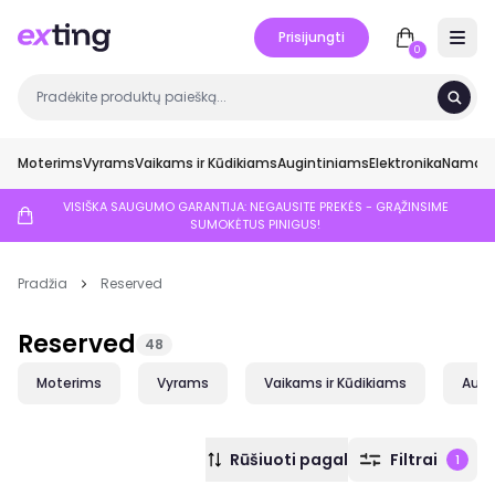
Prisijungti
Open 
0
Moterims
Vyrams
Vaikams ir Kūdikiams
Augintiniams
Elektronika
Namai ir
VISIŠKA SAUGUMO GARANTIJA: NEGAUSITE PREKĖS - GRĄŽINSIME
SUMOKĖTUS PINIGUS!
Pradžia
Reserved
Reserved
48
Moterims
Vyrams
Vaikams ir Kūdikiams
Augi
Rūšiuoti pagal
Filtrai
1