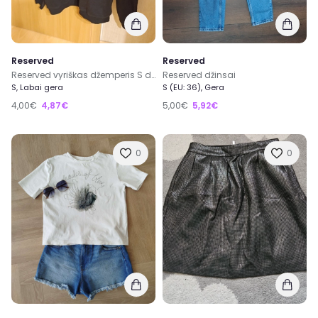
Reserved
Reserved
Reserved vyriškas džemperis S dydžio
Reserved džinsai
S, Labai gera
S (EU: 36), Gera
4,00€
4,87€
5,00€
5,92€
0
0