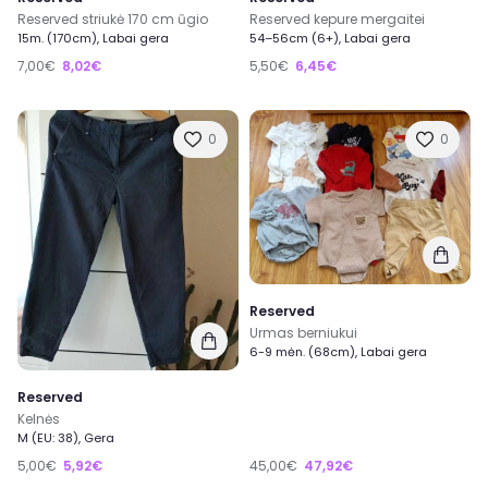
Reserved striukė 170 cm ūgio
Reserved kepure mergaitei
15m. (170cm), Labai gera
54–56cm (6+), Labai gera
7,00€
8,02€
5,50€
6,45€
0
0
Reserved
Urmas berniukui
6-9 mėn. (68cm), Labai gera
Reserved
Kelnės
M (EU: 38), Gera
5,00€
5,92€
45,00€
47,92€