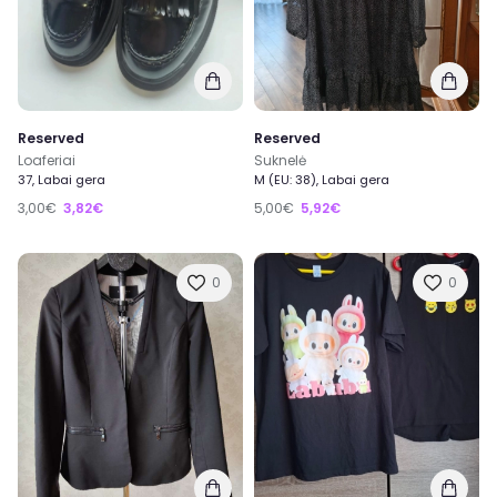
Reserved
Reserved
Loaferiai
Suknelė
37, Labai gera
M (EU: 38), Labai gera
3,00€
3,82€
5,00€
5,92€
0
0