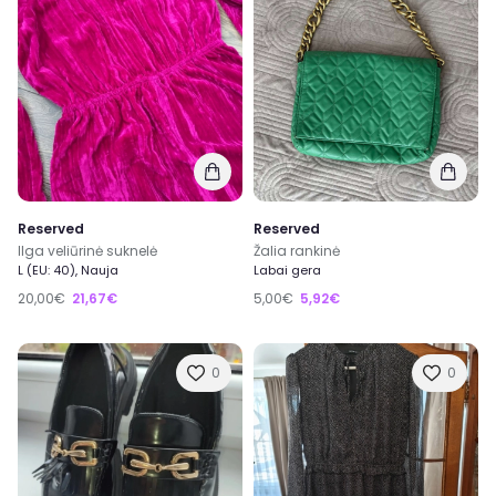
Reserved
Reserved
Ilga veliūrinė suknelė
Žalia rankinė
L (EU: 40), Nauja
Labai gera
20,00€
21,67€
5,00€
5,92€
0
0