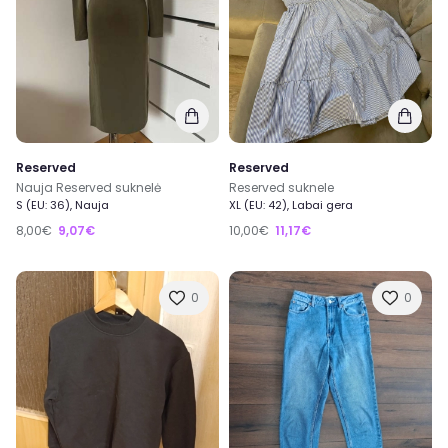
Reserved
Reserved
Nauja Reserved suknelė
Reserved suknele
S (EU: 36), Nauja
XL (EU: 42), Labai gera
8,00€
9,07€
10,00€
11,17€
0
0