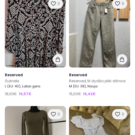
0
0
Reserved
Reserved
Suknelė
Reserved, M dydžio pilki džinsai
L (EU: 40), Labai gera
M (EU: 38), Nauja
18,00€
19,57€
15,00€
16,42€
0
0