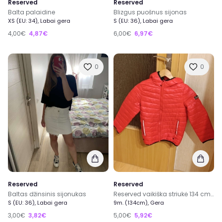
Reserved
Reserved
Balta palaidine
Blizgus puošnus sijonas
XS (EU: 34), Labai gera
S (EU: 36), Labai gera
4,00€
4,87€
6,00€
6,97€
0
0
Reserved
Reserved
Baltas džinsinis sijonukas
Reserved vaikiška striukė 134 cm ūgiui
S (EU: 36), Labai gera
9m. (134cm), Gera
3,00€
3,82€
5,00€
5,92€