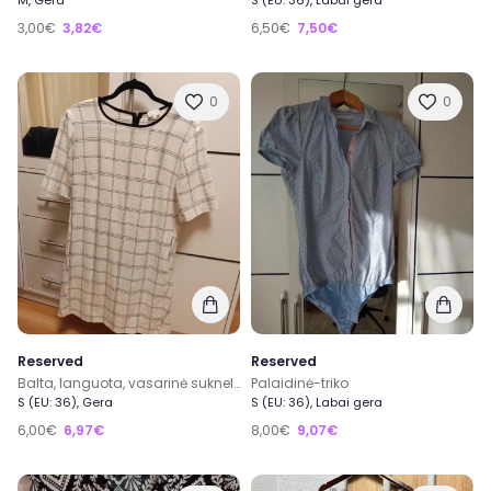
M, Gera
S (EU: 36), Labai gera
3,00€
3,82€
6,50€
7,50€
0
0
Reserved
Reserved
Balta, languota, vasarinė suknelė
Palaidinė-triko
S (EU: 36), Gera
S (EU: 36), Labai gera
6,00€
6,97€
8,00€
9,07€