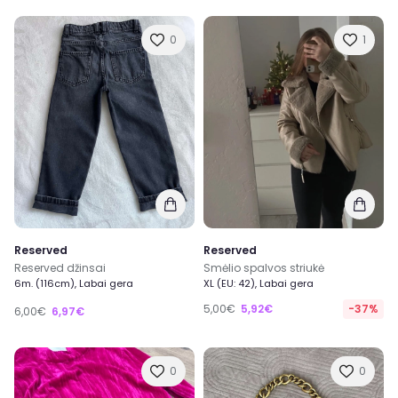
0
1
Reserved
Reserved
Reserved džinsai
Smėlio spalvos striukė
6m. (116cm), Labai gera
XL (EU: 42), Labai gera
5,00€
5,92€
-37%
6,00€
6,97€
0
0