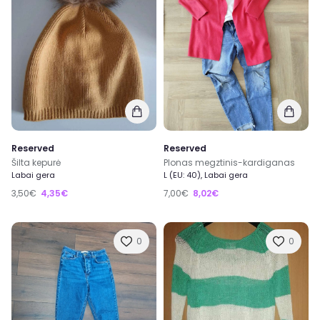
Reserved
Reserved
Šilta kepurė
Plonas megztinis-kardiganas
Labai gera
L (EU: 40), Labai gera
3,50€
4,35€
7,00€
8,02€
0
0