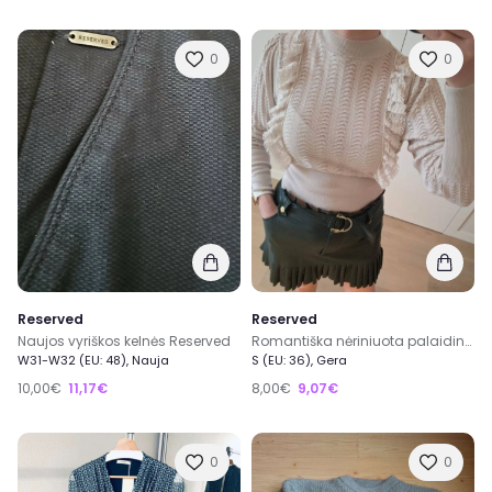
0
0
Reserved
Reserved
Naujos vyriškos kelnės Reserved
Romantiška nėriniuota palaidinė, nude spalva, S dydis
W31-W32 (EU: 48), Nauja
S (EU: 36), Gera
10,00€
11,17€
8,00€
9,07€
0
0