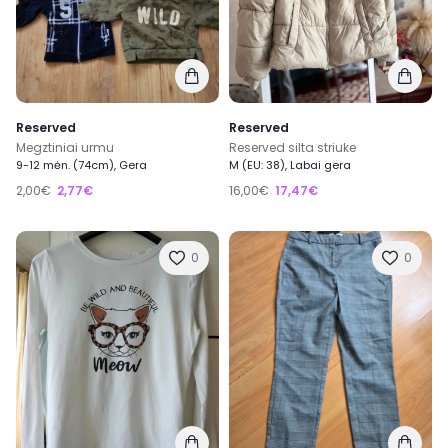
Reserved
Reserved
Megztiniai urmu
Reserved silta striuke
9-12 mėn. (74cm), Gera
M (EU: 38), Labai gera
2,00€
2,77€
16,00€
17,47€
0
0