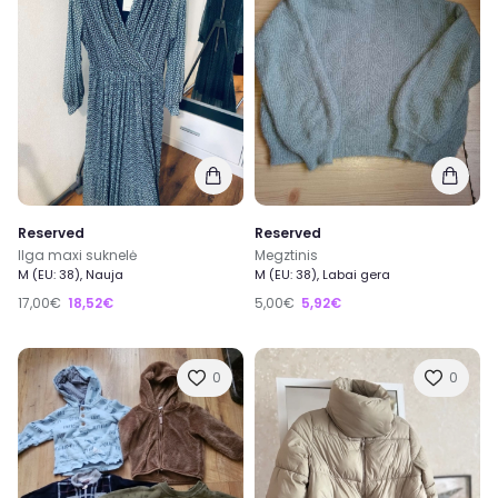
Reserved
Reserved
Ilga maxi suknelė
Megztinis
M (EU: 38), Nauja
M (EU: 38), Labai gera
17,00€
18,52€
5,00€
5,92€
0
0