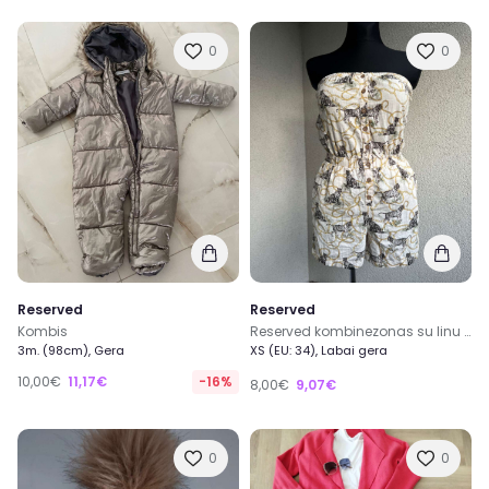
0
0
Reserved
Reserved
Kombis
Reserved kombinezonas su linu 10%
3m. (98cm), Gera
XS (EU: 34), Labai gera
10,00€
11,17€
-16%
8,00€
9,07€
0
0