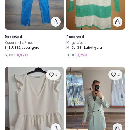
Reserved
Reserved
Reserved džinsai
Megztukas
S (EU: 36), Labai gera
M (EU: 38), Labai gera
6,00€
6,97€
1,00€
1,72€
0
2