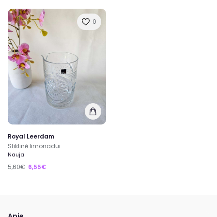
0
Royal Leerdam
Stiklinė limonadui
Nauja
5,60€
6,55€
Apie