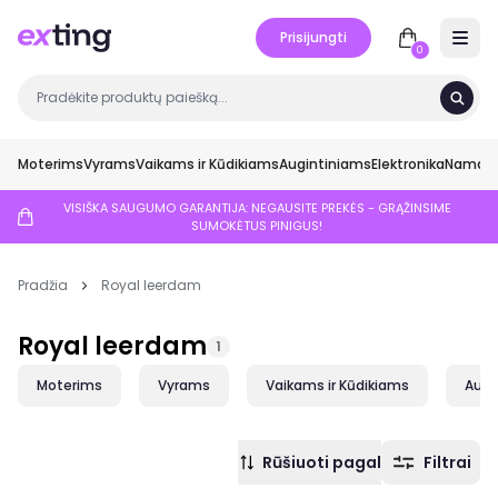
Prisijungti
Open 
0
Moterims
Vyrams
Vaikams ir Kūdikiams
Augintiniams
Elektronika
Namai ir
VISIŠKA SAUGUMO GARANTIJA: NEGAUSITE PREKĖS - GRĄŽINSIME
SUMOKĖTUS PINIGUS!
Pradžia
Royal leerdam
Royal leerdam
1
Moterims
Vyrams
Vaikams ir Kūdikiams
Augi
Rūšiuoti pagal
Filtrai