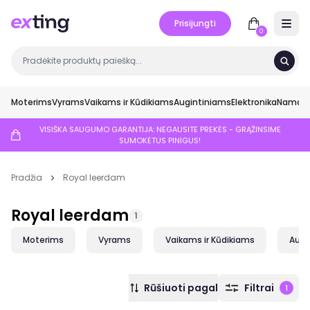
Prisijungti
Open 
0
Moterims
Vyrams
Vaikams ir Kūdikiams
Augintiniams
Elektronika
Namai ir
VISIŠKA SAUGUMO GARANTIJA: NEGAUSITE PREKĖS - GRĄŽINSIME
SUMOKĖTUS PINIGUS!
Pradžia
Royal leerdam
Royal leerdam
1
Moterims
Vyrams
Vaikams ir Kūdikiams
Augi
Rūšiuoti pagal
Filtrai
1