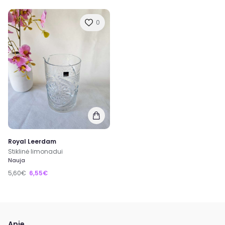
0
Royal Leerdam
Stiklinė limonadui
Nauja
5,60€
6,55€
Apie