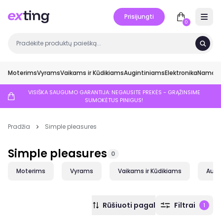
Prisijungti
Open 
0
Moterims
Vyrams
Vaikams ir Kūdikiams
Augintiniams
Elektronika
Namai ir
VISIŠKA SAUGUMO GARANTIJA: NEGAUSITE PREKĖS - GRĄŽINSIME
SUMOKĖTUS PINIGUS!
Pradžia
Simple pleasures
Simple pleasures
0
Moterims
Vyrams
Vaikams ir Kūdikiams
Augi
Rūšiuoti pagal
Filtrai
1