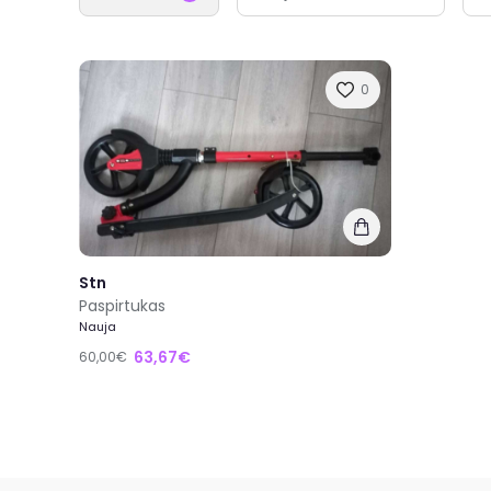
0
Stn
Paspirtukas
Nauja
63,67€
60,00€