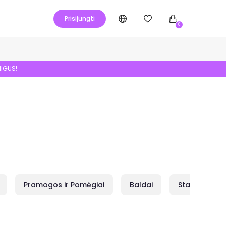
Prisijungti
0
NIGUS!
Pramogos ir Pomėgiai
Baldai
Statybai