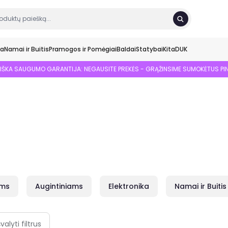
ka
Namai ir Buitis
Pramogos ir Pomėgiai
Baldai
Statybai
Kita
DUK
SIŠKA SAUGUMO GARANTIJA: NEGAUSITE PREKĖS - GRĄŽINSIME SUMOKĖTUS PI
ams
Augintiniams
Elektronika
Namai ir Buitis
švalyti filtrus