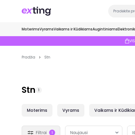
Moterims
Vyrams
Vaikams ir Kūdikiams
Augintiniams
Elektroni
VI
Pradžia
Stn
Stn
1
Moterims
Vyrams
Vaikams ir Kūdiki
Filtrai
I
1