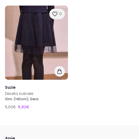
0
Suzie
Dėvėta suknelė
10m. (140cm), Gera
5,00€
5,92€
Apie