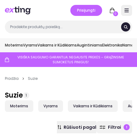
Prisijungti
Open 
0
Moterims
Vyrams
Vaikams ir Kūdikiams
Augintiniams
Elektronika
Namai ir
VISIŠKA SAUGUMO GARANTIJA: NEGAUSITE PREKĖS - GRĄŽINSIME
SUMOKĖTUS PINIGUS!
Pradžia
Suzie
Suzie
1
Moterims
Vyrams
Vaikams ir Kūdikiams
Augi
Rūšiuoti pagal
Filtrai
1