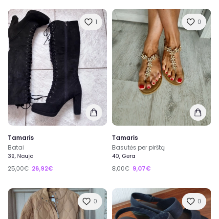
1
0
Tamaris
Tamaris
Batai
Basutės per pirštą
39, Nauja
40, Gera
25,00€
26,92€
8,00€
9,07€
0
0