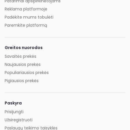
Patarimai apsipirkinėtojams
Reklama platformoje
Padėkite mums tobulėti
Paremkite platformą
Greitos nuorodos
Savaitės prekės
Naujausios prekės
Populiariausios prekės
Pigiausios prekės
Paskyra
Prisijungti
Užsiregistruoti
Paslaugų teikimo taisyklės