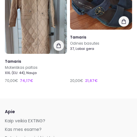
Tamaris
Odinės basutės
37, Labai gera
Tamaris
Moteriškas paltas
XXL (EU: 44), Nauja
70,00€
74,17€
20,00€
21,67€
Apie
Kaip veikia EXTING?
Kas mes esame?