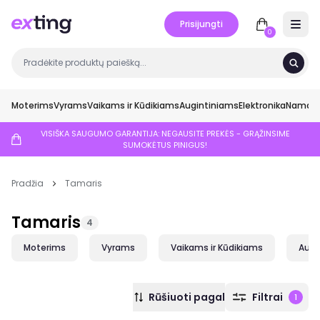
Prisijungti
Open 
0
Moterims
Vyrams
Vaikams ir Kūdikiams
Augintiniams
Elektronika
Namai ir
VISIŠKA SAUGUMO GARANTIJA: NEGAUSITE PREKĖS - GRĄŽINSIME
SUMOKĖTUS PINIGUS!
Pradžia
Tamaris
Tamaris
4
Moterims
Vyrams
Vaikams ir Kūdikiams
Augi
Rūšiuoti pagal
Filtrai
1