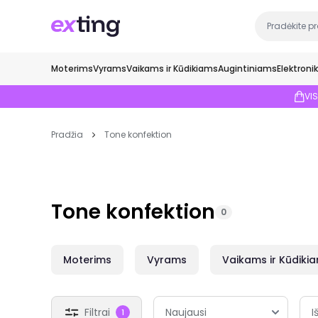
Moterims
Vyrams
Vaikams ir Kūdikiams
Augintiniams
Elektroni
VI
Pradžia
Tone konfektion
Tone konfektion
0
Moterims
Vyrams
Vaikams ir Kūdiki
Filtrai
I
1