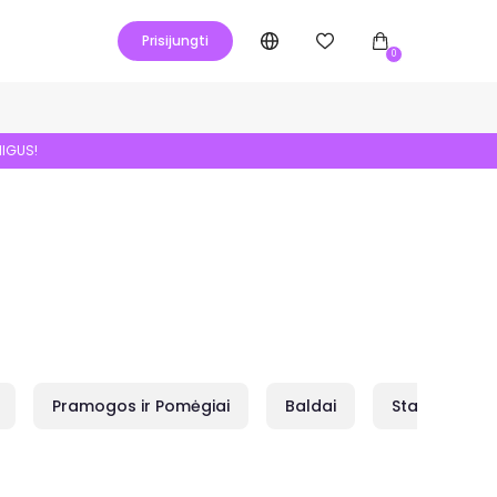
Prisijungti
0
NIGUS!
Pramogos ir Pomėgiai
Baldai
Statybai