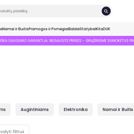
ka
Namai ir Buitis
Pramogos ir Pomėgiai
Baldai
Statybai
Kita
DUK
SIŠKA SAUGUMO GARANTIJA: NEGAUSITE PREKĖS - GRĄŽINSIME SUMOKĖTUS PI
ams
Augintiniams
Elektronika
Namai ir Buitis
švalyti filtrus