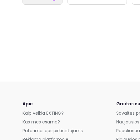
Apie
Greitos n
Kaip veikia EXTING?
Savaitės p
Kas mes esame?
Naujausios
Patarimai apsipirkinėtojams
Populiariau
Reklama platformoje
Pigiausios 