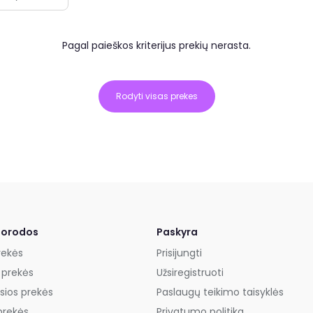
Pagal paieškos kriterijus prekių nerasta.
Rodyti visas prekes
uorodos
Paskyra
rekės
Prisijungti
 prekės
Užsiregistruoti
sios prekės
Paslaugų teikimo taisyklės
prekės
Privatumo politika