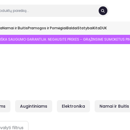
ka
Namai ir Buitis
Pramogos ir Pomėgiai
Baldai
Statybai
Kita
DUK
SIŠKA SAUGUMO GARANTIJA: NEGAUSITE PREKĖS - GRĄŽINSIME SUMOKĖTUS PI
ams
Augintiniams
Elektronika
Namai ir Buitis
švalyti filtrus