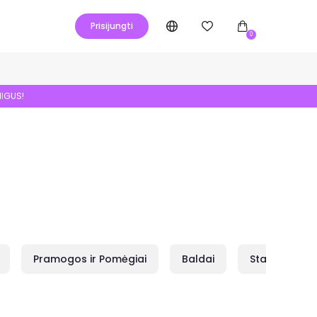
Prisijungti
0
NIGUS!
Pramogos ir Pomėgiai
Baldai
Statybai