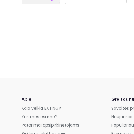
Apie
Greitos n
Kaip veikia EXTING?
Savaitės p
Kas mes esame?
Naujausios
Patarimai apsipirkinėtojams
Populiariau
Reklama platformoje
Pigiausios 