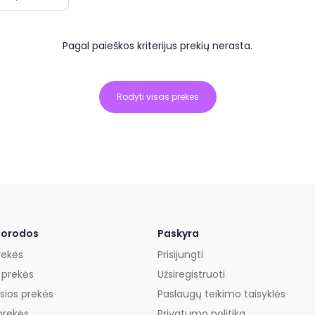
Pagal paieškos kriterijus prekių nerasta.
Rodyti visas prekes
uorodos
Paskyra
rekės
Prisijungti
 prekės
Užsiregistruoti
sios prekės
Paslaugų teikimo taisyklės
prekės
Privatumo politika