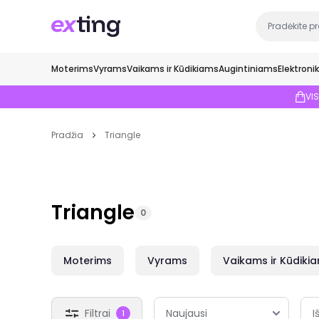
Moterims
Vyrams
Vaikams ir Kūdikiams
Augintiniams
Elektroni
VI
Pradžia
Triangle
Triangle
0
Moterims
Vyrams
Vaikams ir Kūdiki
Filtrai
I
1