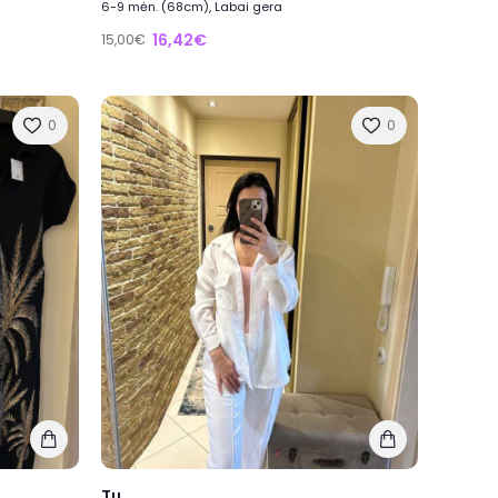
6-9 mėn. (68cm), Labai gera
16,42€
15,00€
0
0
Tu