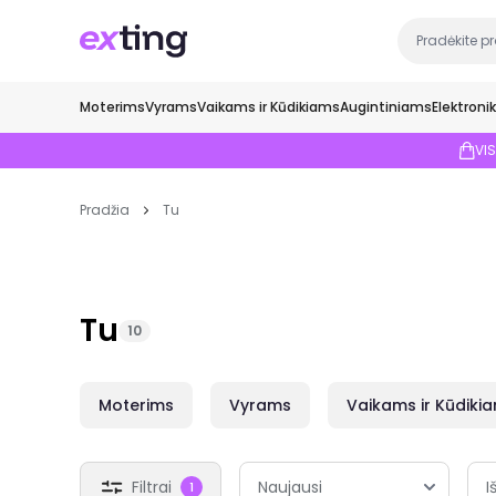
Moterims
Vyrams
Vaikams ir Kūdikiams
Augintiniams
Elektroni
VI
Pradžia
Tu
Tu
10
Moterims
Vyrams
Vaikams ir Kūdiki
Filtrai
I
1