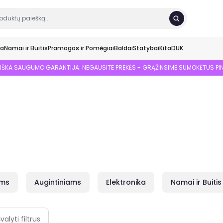
ka
Namai ir Buitis
Pramogos ir Pomėgiai
Baldai
Statybai
Kita
DUK
SIŠKA SAUGUMO GARANTIJA: NEGAUSITE PREKĖS - GRĄŽINSIME SUMOKĖTUS PI
ams
Augintiniams
Elektronika
Namai ir Buitis
švalyti filtrus