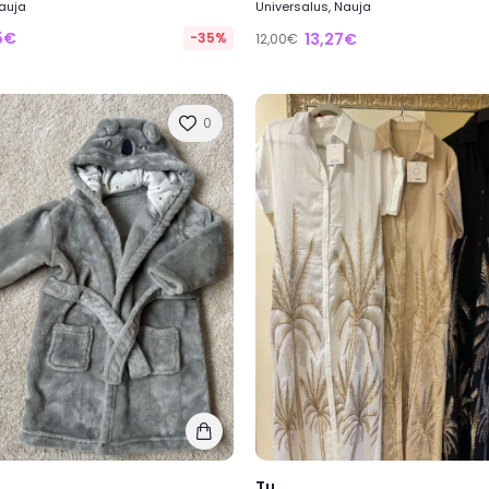
Nauja
Universalus, Nauja
5€
-35%
13,27€
12,00€
0
Tu