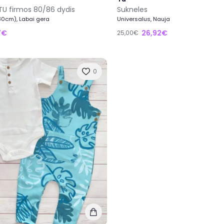
TU firmos 80/86 dydis
Sukneles
80cm), Labai gera
Universalus, Nauja
7€
26,92€
25,00€
0