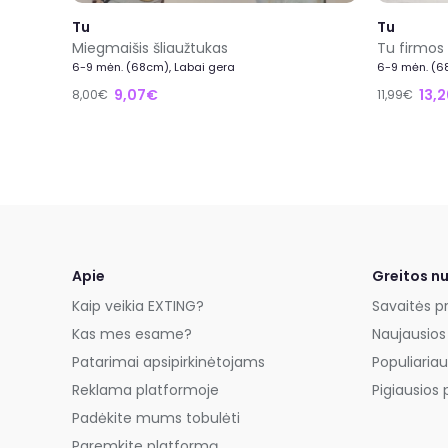
Tu
Tu
Miegmaišis šliaužtukas
Tu firmos
6-9 mėn. (68cm), Labai gera
6-9 mėn. (6
9,07€
13,
8,00€
11,99€
Apie
Greitos n
Kaip veikia EXTING?
Savaitės p
Kas mes esame?
Naujausios
Patarimai apsipirkinėtojams
Populiariau
Reklama platformoje
Pigiausios 
Padėkite mums tobulėti
Paremkite platformą