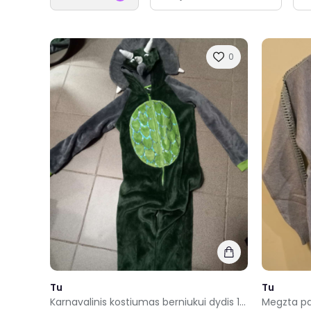
0
Tu
Tu
Karnavalinis kostiumas berniukui dydis 11/12metų
Megzta pa