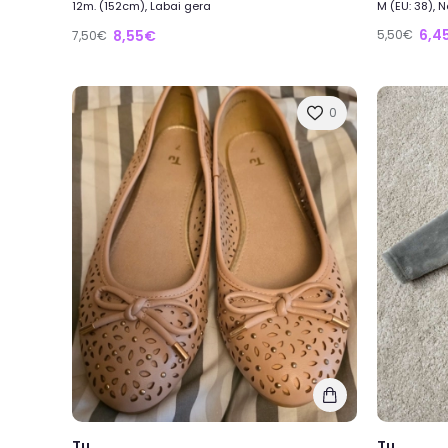
12m. (152cm), Labai gera
M (EU: 38), 
6,4
8,55€
5,50€
7,50€
0
Tu
Tu