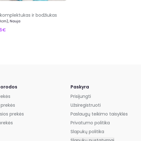
 komplektukas ir bodžiukas
8cm), Nauja
26€
uorodos
Paskyra
rekės
Prisijungti
 prekės
Užsiregistruoti
sios prekės
Paslaugų teikimo taisyklės
prekės
Privatumo politika
Slapukų politika
Slapukų nustatymai