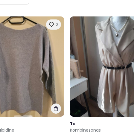
0
Tu
laidine
Kombinezonas