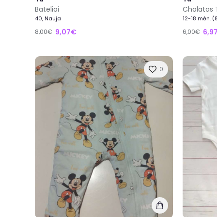
Bateliai
Chalatas 
40, Nauja
12-18 mėn. (
9,07€
6,9
8,00€
6,00€
0