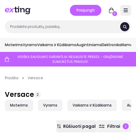
Prisijungti
Open 
0
Moterims
Vyrams
Vaikams ir Kūdikiams
Augintiniams
Elektronika
Namai ir
VISIŠKA SAUGUMO GARANTIJA: NEGAUSITE PREKĖS - GRĄŽINSIME
SUMOKĖTUS PINIGUS!
Pradžia
Versace
Versace
2
Moterims
Vyrams
Vaikams ir Kūdikiams
Augi
Rūšiuoti pagal
Filtrai
1