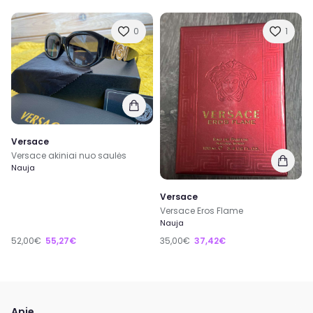
0
1
Versace
Versace akiniai nuo saulės
Nauja
Versace
Versace Eros Flame
Nauja
52,00€
55,27€
35,00€
37,42€
Apie