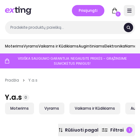
Prisijungti
Open 
0
Moterims
Vyrams
Vaikams ir Kūdikiams
Augintiniams
Elektronika
Namai ir
VISIŠKA SAUGUMO GARANTIJA: NEGAUSITE PREKĖS - GRĄŽINSIME
SUMOKĖTUS PINIGUS!
Pradžia
Y.a.s
Y.a.s
0
Moterims
Vyrams
Vaikams ir Kūdikiams
Augi
Rūšiuoti pagal
Filtrai
1