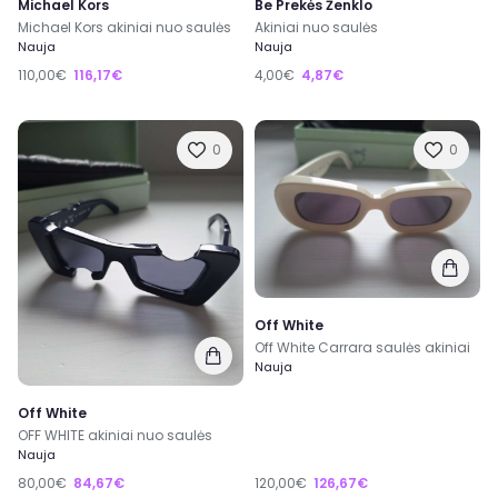
Michael Kors
Be Prekės Ženklo
Michael Kors akiniai nuo saulės
Akiniai nuo saulės
Nauja
Nauja
110,00€
116,17€
4,00€
4,87€
0
0
Off White
Off White Carrara saulės akiniai
Nauja
Off White
OFF WHITE akiniai nuo saulės
Nauja
80,00€
84,67€
120,00€
126,67€