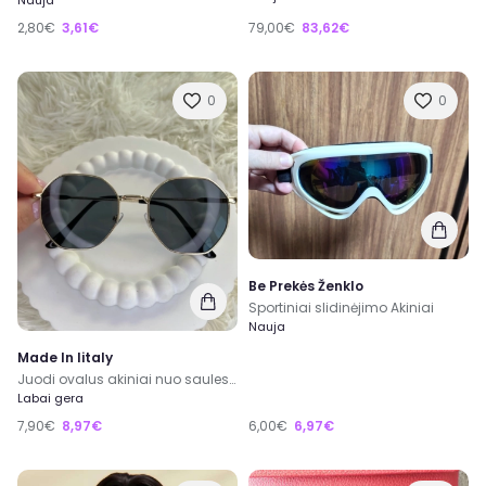
2,80€
3,61€
79,00€
83,62€
0
0
Be Prekės Ženklo
Sportiniai slidinėjimo Akiniai
Nauja
Made In Iitaly
Juodi ovalus akiniai nuo saules aukso spalvos remeliais
Labai gera
7,90€
8,97€
6,00€
6,97€