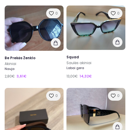
0
0
Squad
Be Prekės Ženklo
Saulės akiniai
Akiniai
Labai gera
Nauja
2,80€
3,61€
13,00€
14,32€
0
0