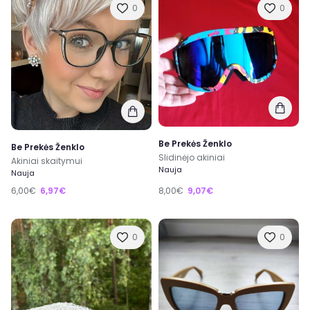
0
0
Be Prekės Ženklo
Be Prekės Ženklo
Slidinėjo akiniai
Akiniai skaitymui
Nauja
Nauja
6,00€
6,97€
8,00€
9,07€
0
0