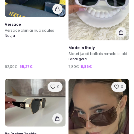
Versace
Versace akiniai nuo saulės
Nauja
Made In Iitaly
Siauri juodi baltais remelaiis akiniai nuo saules
Labai gera
52,00€
55,27€
7,80€
8,86€
0
0
Be Prekės Ženklo