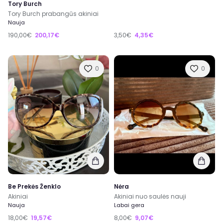
Tory Burch
Tory Burch prabangūs akiniai
Nauja
190,00€
200,17€
3,50€
4,35€
0
0
Be Prekės Ženklo
Nėra
Akiniai
Akiniai nuo saulės nauji
Nauja
Labai gera
18,00€
19,57€
8,00€
9,07€