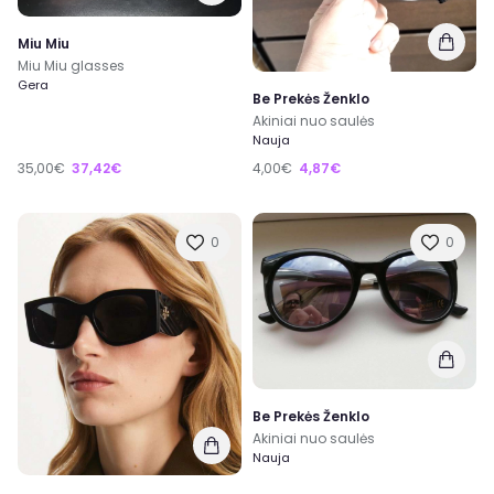
Miu Miu
Miu Miu glasses
Gera
Be Prekės Ženklo
Akiniai nuo saulės
Nauja
35,00€
37,42€
4,00€
4,87€
0
0
Be Prekės Ženklo
Akiniai nuo saulės
Nauja