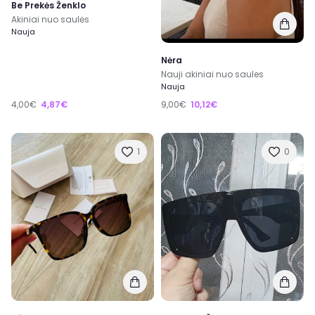
Be Prekės Ženklo
Akiniai nuo saulės
Nauja
Nėra
Nauji akiniai nuo saules
Nauja
4,00€
4,87€
9,00€
10,12€
1
0