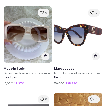
0
0
Made In Iitaly
Marc Jacobs
Didesni rudi smelio spalvos remeliais akiniai nuo saules
Marc Jacobs akiniai nuo saulės
Labai gera
Nauja
12,00€
13,27€
119,00€
125,62€
0
0