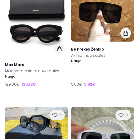
Be Prekės Ženklo
Akiniai nuo saulės
Nauja
Max Mara
Max Mara akiniai nuo saulės
Nauja
129,00€
136,12€
5,00€
5,92€
0
0