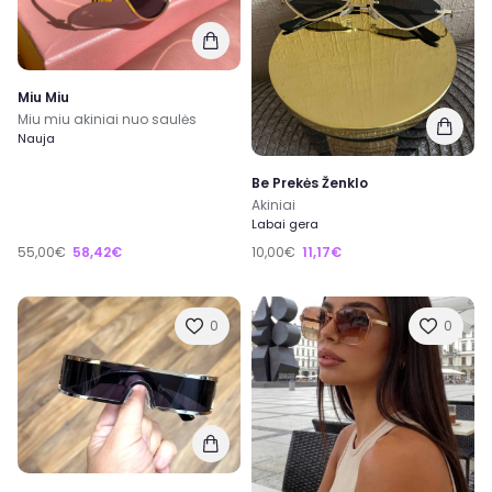
Miu Miu
Miu miu akiniai nuo saulės
Nauja
Be Prekės Ženklo
Akiniai
Labai gera
55,00€
58,42€
10,00€
11,17€
0
0