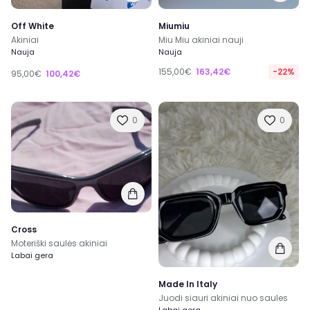
Off White
Miumiu
Akiniai
Miu Miu akiniai nauji
Nauja
Nauja
155,00€
163,42€
-22%
95,00€
100,42€
0
0
Cross
Moteriški saulės akiniai
Labai gera
Made In Italy
Juodi siauri akiniai nuo saules
Labai gera