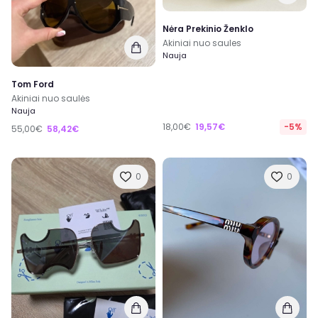
Nėra Prekinio Ženklo
Akiniai nuo saules
Nauja
Tom Ford
Akiniai nuo saulės
Nauja
18,00€
19,57€
-5%
55,00€
58,42€
0
0