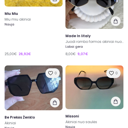
Miu Miu
Miu miu akiniai
Nauja
Made In Iitaly
Juodi rombo formos akiniai nuo saules
Labai gera
25,00€
26,92€
8,00€
9,07€
0
0
Missoni
Be Prekės Ženklo
Akiniai nuo saulės
Akiniai
Nauja
Nauja