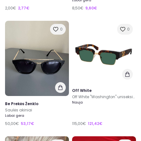
2,00€
2,77€
8,50€
9,60€
0
0
Off White
Off White "Washington" uniseksiniai saulės akiniai
Nauja
Be Prekės Ženklo
Saulės akiniai
Labai gera
50,00€
53,17€
115,00€
121,42€