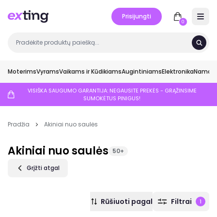
Prisijungti
Open 
0
Moterims
Vyrams
Vaikams ir Kūdikiams
Augintiniams
Elektronika
Namai ir
VISIŠKA SAUGUMO GARANTIJA: NEGAUSITE PREKĖS - GRĄŽINSIME
SUMOKĖTUS PINIGUS!
Pradžia
Akiniai nuo saulės
Akiniai nuo saulės
50+
Grįžti atgal
Rūšiuoti pagal
Filtrai
1