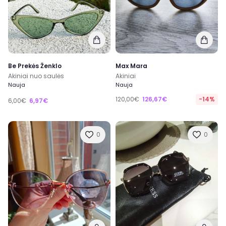
Be Prekės Ženklo
Max Mara
Akiniai nuo saulės
Akiniai
Nauja
Nauja
120,00€
126,67€
-14%
6,00€
6,97€
0
0