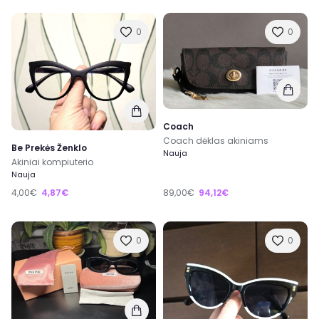
0
0
Coach
Coach dėklas akiniams
Be Prekės Ženklo
Nauja
Akiniai kompiuterio
Nauja
4,00€
4,87€
89,00€
94,12€
0
0