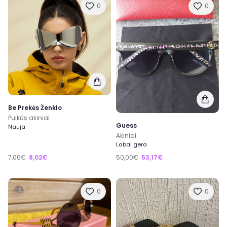
0
0
Be Prekės Ženklo
Puikūs akiniai
Guess
Nauja
Akiniai
Labai gera
7,00€
8,02€
50,00€
53,17€
0
0