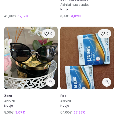
Akiniai nuo saules
Nauja
49,00€
52,12€
3,00€
3,82€
0
0
Zara
Fds
Akiniai
Akiniai
Nauja
Nauja
8,00€
9,07€
64,00€
67,87€