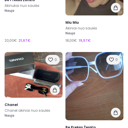
Akinukai nuo saulės
Nauja
Miu Miu
Akiniai nuo saulės
Nauja
20,00€
21,67€
18,00€
19,57€
0
0
Chanel
Chanel akiniai nuo saulės
Nauja
Be Prekės Ženklo