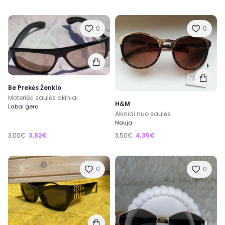
0
0
Be Prekės Ženklo
Moteriški saulės akiniai
H&M
Labai gera
Akiniai nuo saulės
Nauja
3,00€
3,82€
3,50€
4,35€
0
0