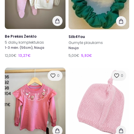
Be Prekės Ženklo
Silk4You
5 dalių komplektukas
Gumytė plaukams
1-3 mėn. (56cm), Nauja
Nauja
12,00€
13,27€
5,00€
5,92€
0
0