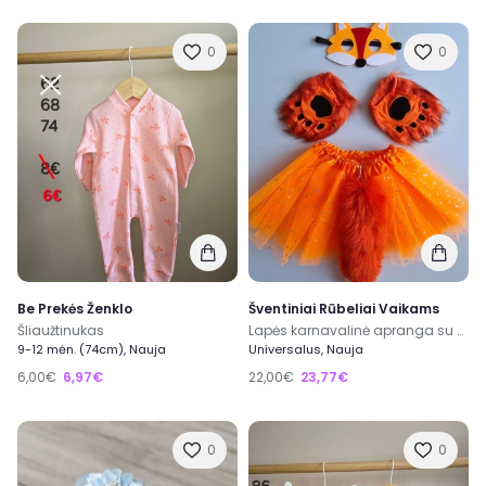
0
0
Be Prekės Ženklo
Šventiniai Rūbeliai Vaikams
Šliaužtinukas
Lapės karnavalinė apranga su uodega
9-12 mėn. (74cm), Nauja
Universalus, Nauja
6,00€
6,97€
22,00€
23,77€
0
0