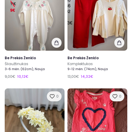
Pirk
ir
Parduok
nebenaudojamas, bei naujas prekes
ir dar užsidirbk, ar gali būti kažkas dar geriau?
Prisijunk prie mūsų ir tapk
ExTing dalimi
!
ExTing bendruomenėje jau 6000+ narių.
Registruotis →
Supratau
Be Prekės Ženklo
Be Prekės Ženklo
Šliaužtinukas
Komplektukas
3-6 mėn. (62cm), Nauja
9-12 mėn. (74cm), Nauja
9,00€
10,12€
13,00€
14,32€
0
0