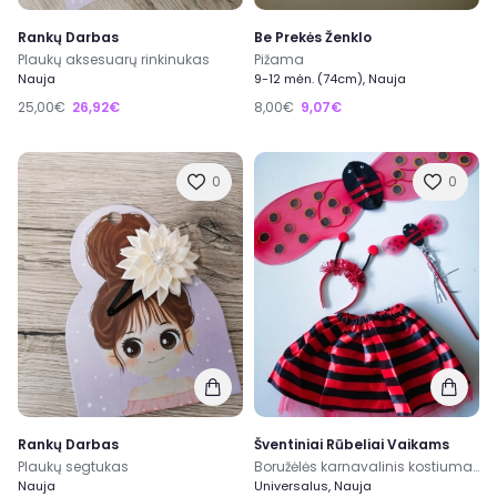
Rankų Darbas
Be Prekės Ženklo
Plaukų aksesuarų rinkinukas
Pižama
Nauja
9-12 mėn. (74cm), Nauja
25,00€
26,92€
8,00€
9,07€
0
0
Rankų Darbas
Šventiniai Rūbeliai Vaikams
Plaukų segtukas
Boružėlės karnavalinis kostiumas
Nauja
Universalus, Nauja