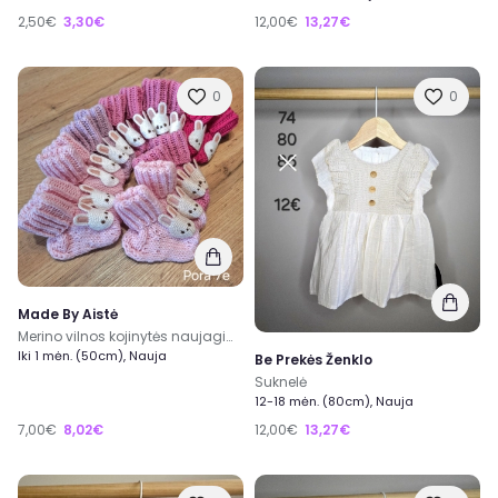
2,50€
3,30€
12,00€
13,27€
0
0
Made By Aistė
Merino vilnos kojinytės naujagimiams
Iki 1 mėn. (50cm), Nauja
Be Prekės Ženklo
Suknelė
12-18 mėn. (80cm), Nauja
7,00€
8,02€
12,00€
13,27€