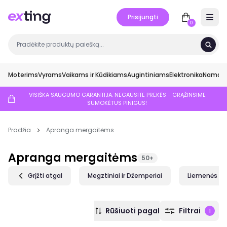
Prisijungti
Open 
0
Moterims
Vyrams
Vaikams ir Kūdikiams
Augintiniams
Elektronika
Namai ir
VISIŠKA SAUGUMO GARANTIJA: NEGAUSITE PREKĖS - GRĄŽINSIME
SUMOKĖTUS PINIGUS!
Pradžia
Apranga mergaitėms
Apranga mergaitėms
50+
Grįžti atgal
Megztiniai ir Džemperiai
Liemenės
Rūšiuoti pagal
Filtrai
1