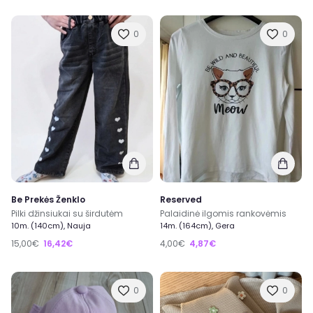
0
0
Be Prekės Ženklo
Reserved
Pilki džinsiukai su širdutėm
Palaidinė ilgomis rankovėmis
10m. (140cm), Nauja
14m. (164cm), Gera
15,00€
16,42€
4,00€
4,87€
0
0