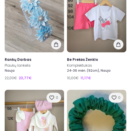
Rankų Darbas
Be Prekės Ženklo
Plaukų lankelis
Komplektukas
Nauja
24-36 mėn. (92cm), Nauja
22,00€
23,77€
10,00€
11,17€
0
0