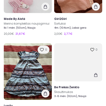
Made By Aistė
Girl2Girl
Merino komplektas naujagimiui
Šortukai
Iki 1 mėn. (50cm), Nauja
4m. (104cm), Labai gera
20,00€
21,67€
2,00€
2,77€
0
0
Be Prekės Ženklo
Šliaužtinukas
3-6 mėn. (62cm), Nauja
Lupilu