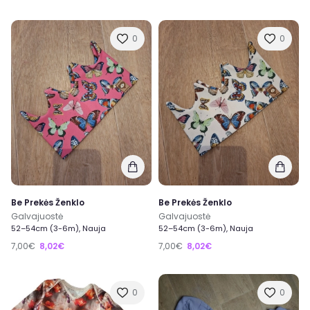
0
0
Be Prekės Ženklo
Be Prekės Ženklo
Galvajuostė
Galvajuostė
52–54cm (3-6m), Nauja
52–54cm (3-6m), Nauja
7,00€
8,02€
7,00€
8,02€
0
0