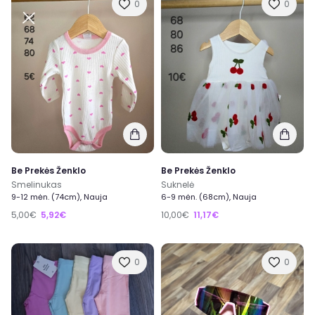
0
0
Be Prekės Ženklo
Be Prekės Ženklo
Smelinukas
Suknelė
9-12 mėn. (74cm), Nauja
6-9 mėn. (68cm), Nauja
5,00€
5,92€
10,00€
11,17€
0
0