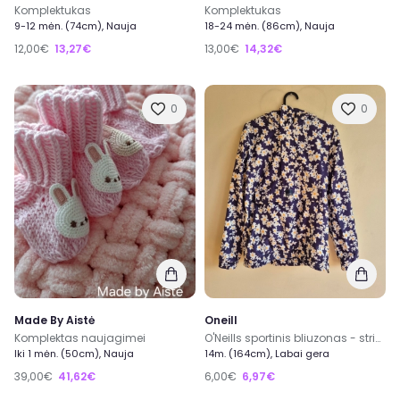
Komplektukas
Komplektukas
9-12 mėn. (74cm), Nauja
18-24 mėn. (86cm), Nauja
12,00€
13,27€
13,00€
14,32€
0
0
Made By Aistė
Oneill
Komplektas naujagimei
O'Neills sportinis bliuzonas - striukytė
Iki 1 mėn. (50cm), Nauja
14m. (164cm), Labai gera
39,00€
41,62€
6,00€
6,97€