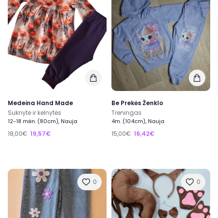
Medeina Hand Made
Be Prekės Ženklo
Suknytė ir kelnytės
Treningas
12-18 mėn. (80cm), Nauja
4m. (104cm), Nauja
18,00€
19,57€
15,00€
16,42€
0
0