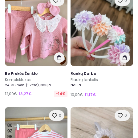
1
0
Be Prekės Ženklo
Rankų Darbo
Komplektukas
Plaukų lankelis
24-36 mėn. (92cm), Nauja
Nauja
12,00€
13,27€
-14%
10,00€
11,17€
0
0