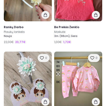
Rankų Darbo
Be Prekės Ženklo
Plaukų lankelis
Maikutė
Nauja
3m. (98cm), Gera
22,00€
23,77€
1,00€
1,72€
0
0