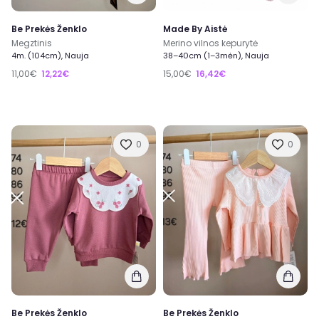
Be Prekės Ženklo
Made By Aistė
Megztinis
Merino vilnos kepurytė
4m. (104cm), Nauja
38–40cm (1–3mėn), Nauja
11,00€
12,22€
15,00€
16,42€
0
0
Be Prekės Ženklo
Be Prekės Ženklo