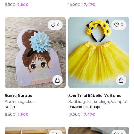
6,50€
7,50€
16,00€
17,47€
0
0
Rankų Darbas
Šventiniai Rūbeliai Vaikams
Plaukų segtukas
Saulės, gėlės, saulėgrąžos apranga
Nauja
Universalus, Nauja
6,50€
7,50€
16,00€
17,47€