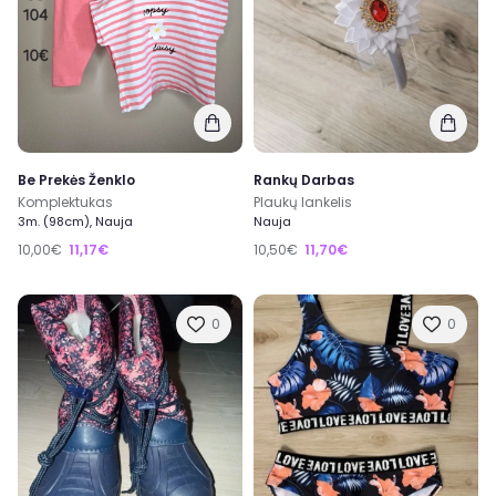
Be Prekės Ženklo
Rankų Darbas
Komplektukas
Plaukų lankelis
3m. (98cm), Nauja
Nauja
10,00€
11,17€
10,50€
11,70€
0
0