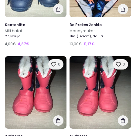
Scotchlite
Be Prekės Ženklo
Šilti batai
Maudymukas
27, Nauja
11m. (146cm), Nauja
4,00€
4,87€
10,00€
11,17€
0
0