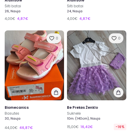
Aluinsole
Aluinsole
Šilti batai
Šilti batai
26, Nauja
24, Nauja
4,00€
4,87€
4,00€
4,87€
0
0
Biomecanics
Be Prekės Ženklo
Basutės
Suknelė
30, Nauja
10m. (140cm), Nauja
15,00€
16,42€
-16%
44,00€
46,87€