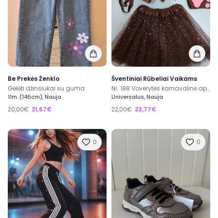
Be Prekės Ženklo
Šventiniai Rūbeliai Vaikams
Gėlėti džinsiukai su guma
Nr. 188 Voverytės karnavalinė apranga
11m. (146cm), Nauja
Universalus, Nauja
20,00€
21,67€
22,00€
23,77€
0
0