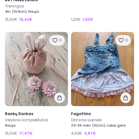
Treningas
4m. (104cm), Nauja
15,00€
16,42€
1,20€
1,93€
0
0
Rankų Darbas
Fagottino
Velykinis komplektukas
Džinsinė suknelė
Nauja
24-36 mėn. (92cm), Labai gera
16,00€
17,47€
4,00€
4,87€