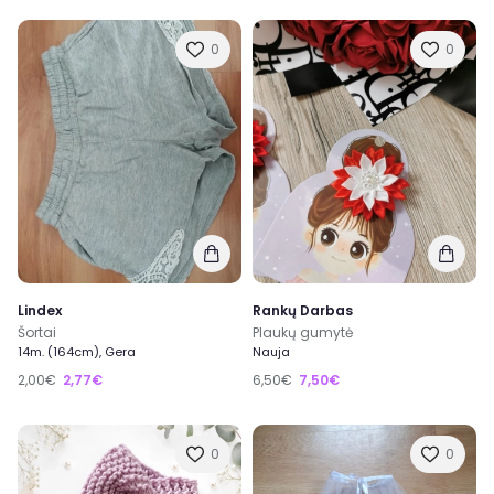
0
0
Lindex
Rankų Darbas
Šortai
Plaukų gumytė
14m. (164cm), Gera
Nauja
2,00€
2,77€
6,50€
7,50€
0
0