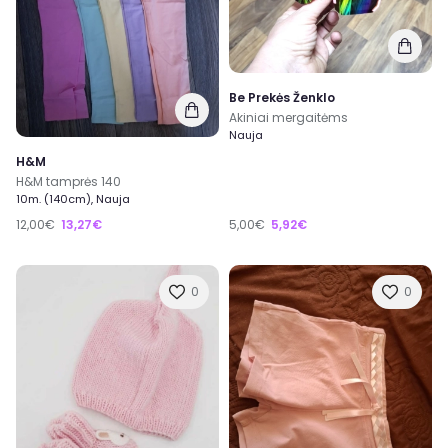
Be Prekės Ženklo
Akiniai mergaitėms
Nauja
H&M
H&M tamprės 140
10m. (140cm), Nauja
12,00€
13,27€
5,00€
5,92€
0
0