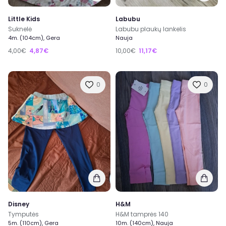
Little Kids
Labubu
Suknelė
Labubu plaukų lankelis
4m. (104cm), Gera
Nauja
4,00€
4,87€
10,00€
11,17€
0
0
Disney
H&M
Tymputės
H&M tamprės 140
5m. (110cm), Gera
10m. (140cm), Nauja