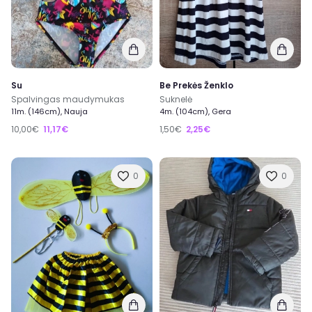
Su
Be Prekės Ženklo
Spalvingas maudymukas
Suknelė
11m. (146cm), Nauja
4m. (104cm), Gera
10,00€
11,17€
1,50€
2,25€
0
0