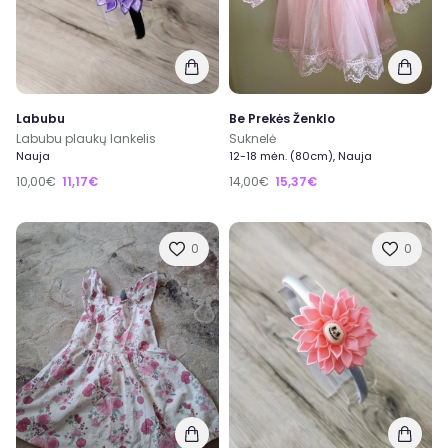
Labubu
Be Prekės Ženklo
Labubu plaukų lankelis
Suknelė
Nauja
12-18 mėn. (80cm), Nauja
10,00€
11,17€
14,00€
15,37€
0
0