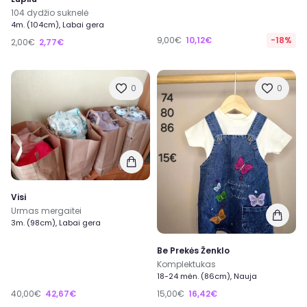
104 dydžio suknelė
4m. (104cm), Labai gera
9,00€
10,12€
-18%
2,00€
2,77€
0
0
Visi
Urmas mergaitei
3m. (98cm), Labai gera
Be Prekės Ženklo
Komplektukas
18-24 mėn. (86cm), Nauja
40,00€
42,67€
15,00€
16,42€