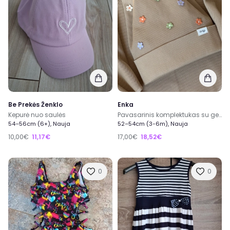
Be Prekės Ženklo
Enka
Kepurė nuo saulės
Pavasarinis komplektukas su gelytėmis
54–56cm (6+), Nauja
52–54cm (3-6m), Nauja
10,00€
11,17€
17,00€
18,52€
0
0