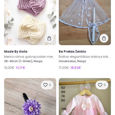
Made By Aistė
Be Prekės Ženklo
Merino vilnos galvajuostės mergaitei
Baltas elegantiškas rinkinys krikštynoms
38–40cm (1–3mėn), Nauja
Universalus, Nauja
10,00€
11,17€
17,00€
18,52€
0
0