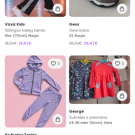
Vizviz Kids
Geox
Stilingos šokėjų kelnės
Geox batai
15m. (170cm), Nauja
32, Nauja
18,00€
19,57€
36,00€
38,47€
0
0
George
Suknelės ir palaidinė
24-36 mėn. (92cm), Gera
Be Prekės Ženklo