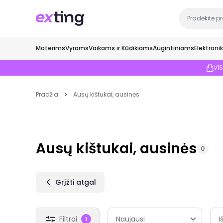
Moterims
Vyrams
Vaikams ir Kūdikiams
Augintiniams
Elektroni
VI
Pradžia
Ausų kištukai, ausinės
Ausų kištukai, ausinės
0
Grįžti atgal
Filtrai
I
1