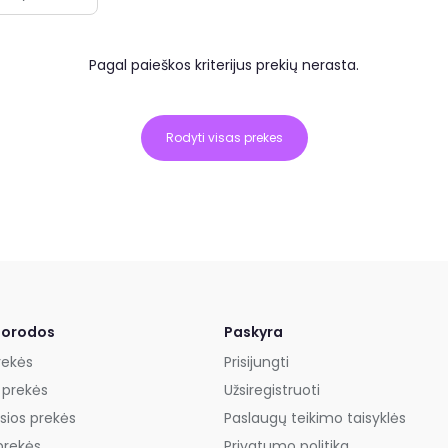
Pagal paieškos kriterijus prekių nerasta.
Rodyti visas prekes
uorodos
Paskyra
rekės
Prisijungti
 prekės
Užsiregistruoti
sios prekės
Paslaugų teikimo taisyklės
prekės
Privatumo politika