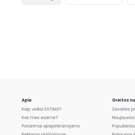
Apie
Greitos n
Kaip veikia EXTING?
Savaitės p
Kas mes esame?
Naujausios
Patarimai apsipirkinėtojams
Populiariau
Reklama platformoje
Pigiausios 