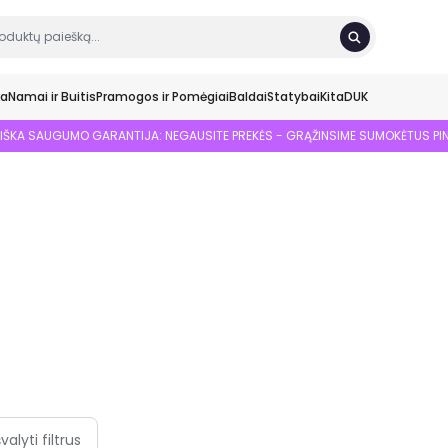
ka
Namai ir Buitis
Pramogos ir Pomėgiai
Baldai
Statybai
Kita
DUK
SIŠKA SAUGUMO GARANTIJA: NEGAUSITE PREKĖS - GRĄŽINSIME SUMOKĖTUS PI
švalyti filtrus