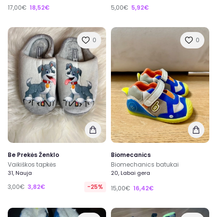
17,00€
18,52€
5,00€
5,92€
0
0
Be Prekės Ženklo
Biomecanics
Vaikiškos tapkės
Biomechanics batukai
31, Nauja
20, Labai gera
3,00€
3,82€
-25%
15,00€
16,42€