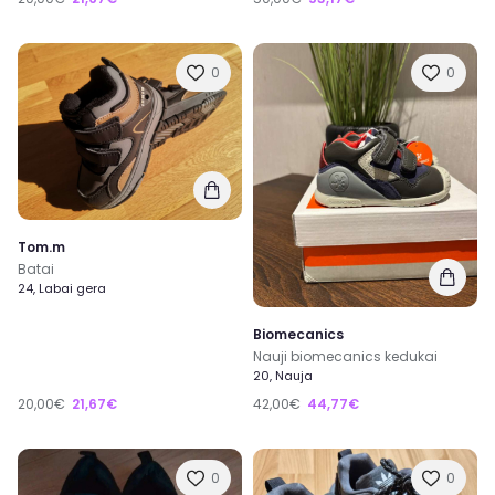
0
0
Tom.m
Batai
24, Labai gera
Biomecanics
Nauji biomecanics kedukai
20, Nauja
20,00€
21,67€
42,00€
44,77€
0
0