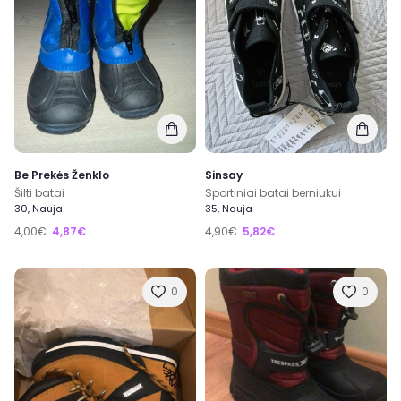
Be Prekės Ženklo
Sinsay
Šilti batai
Sportiniai batai berniukui
30, Nauja
35, Nauja
4,00€
4,87€
4,90€
5,82€
0
0