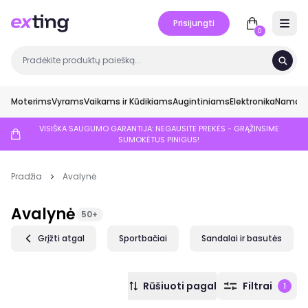
Prisijungti
Open 
0
Moterims
Vyrams
Vaikams ir Kūdikiams
Augintiniams
Elektronika
Namai ir
VISIŠKA SAUGUMO GARANTIJA: NEGAUSITE PREKĖS - GRĄŽINSIME
SUMOKĖTUS PINIGUS!
Pradžia
Avalynė
Avalynė
50+
Grįžti atgal
Sportbačiai
Sandalai ir basutės
Rūšiuoti pagal
Filtrai
1