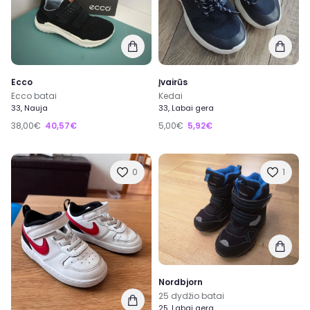
Ecco
Įvairūs
Ecco batai
Kedai
33, Nauja
33, Labai gera
38,00€
40,57€
5,00€
5,92€
0
1
Nordbjorn
25 dydžio batai
25, Labai gera