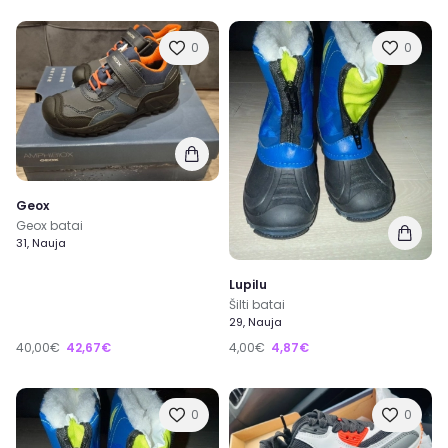
0
0
Geox
Geox batai
31, Nauja
Lupilu
Šilti batai
29, Nauja
40,00€
42,67€
4,00€
4,87€
0
0