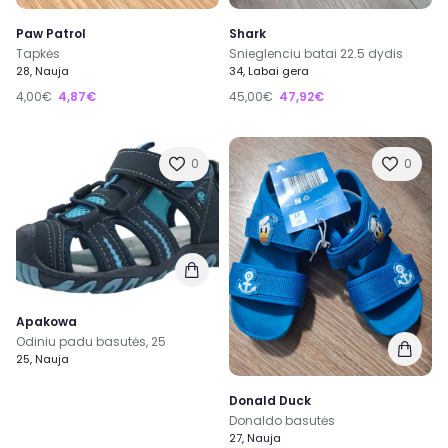
Paw Patrol
Shark
Tapkės
Snieglenciu batai 22.5 dydis
28, Nauja
34, Labai gera
4,00€
4,87€
45,00€
47,92€
0
0
Apakowa
Odiniu padu basutės, 25
25, Nauja
Donald Duck
Donaldo basutės
27, Nauja