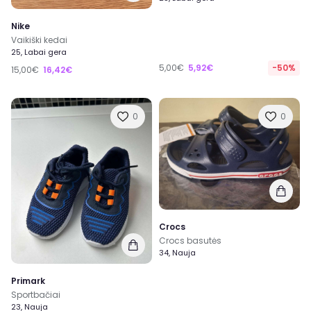
Nike
Vaikiški kedai
25, Labai gera
5,00€
5,92€
-50%
15,00€
16,42€
0
0
Crocs
Crocs basutės
34, Nauja
Primark
Sportbačiai
23, Nauja