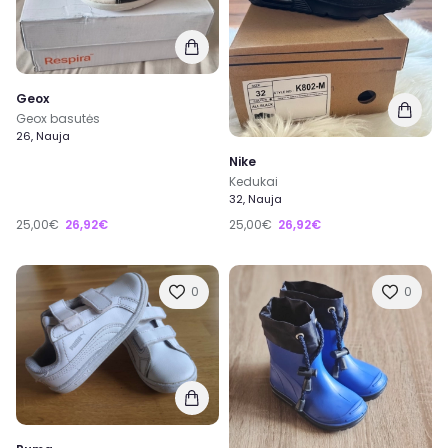
Geox
Geox basutės
26, Nauja
Nike
Kedukai
32, Nauja
25,00€
26,92€
25,00€
26,92€
0
0