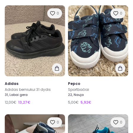
0
0
Adidas
Pepco
Adidas berniukui 31 dydis
Sportbačiai
31, Labai gera
22, Nauja
12,00€
13,27€
5,00€
5,92€
0
0