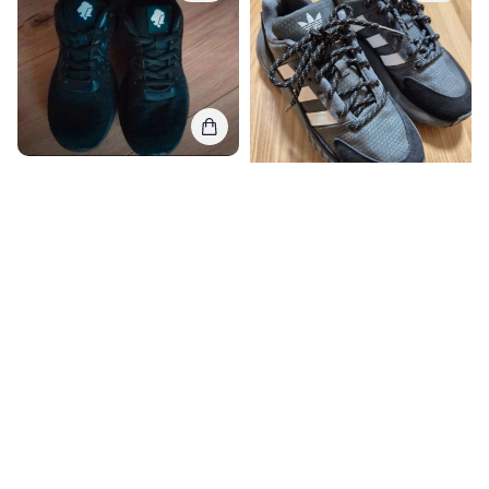
Lejon
Kedai
37, Labai gera
Adidas Originals
Adidas originals sportbačiai
34, Nauja
14,00€
15,37€
46,00€
48,97€
1
0