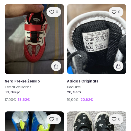
0
0
Nėra Prekės Ženklo
Adidas Originals
Kedai vaikams
Kedukai
30, Nauja
20, Gera
17,00€
18,52€
19,00€
20,62€
0
0