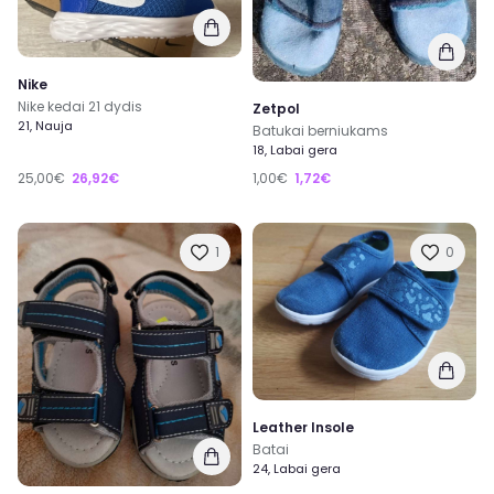
Nike
Nike kedai 21 dydis
Zetpol
21, Nauja
Batukai berniukams
18, Labai gera
25,00€
26,92€
1,00€
1,72€
1
0
Leather Insole
Batai
24, Labai gera