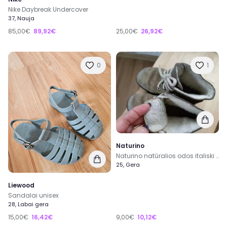
Nike Daybreak Undercover
37, Nauja
85,00€
89,92€
25,00€
26,92€
0
1
Naturino
Naturino natūralios odos italiski aulinukai
25, Gera
Liewood
Sandalai unisex
28, Labai gera
15,00€
16,42€
9,00€
10,12€