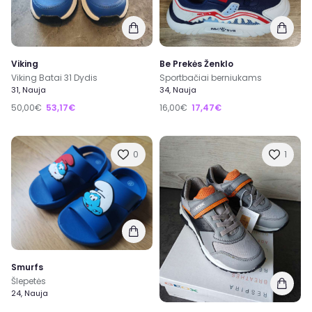
Viking
Be Prekės Ženklo
Viking Batai 31 Dydis
Sportbačiai berniukams
31, Nauja
34, Nauja
50,00€
53,17€
16,00€
17,47€
0
1
Smurfs
Šlepetės
24, Nauja