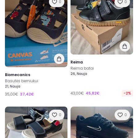
0
0
Reima
Reima batai
26, Nauja
Biomecanics
Basutės berniukui
21, Nauja
43,00€
45,82€
-2%
35,00€
37,42€
0
0