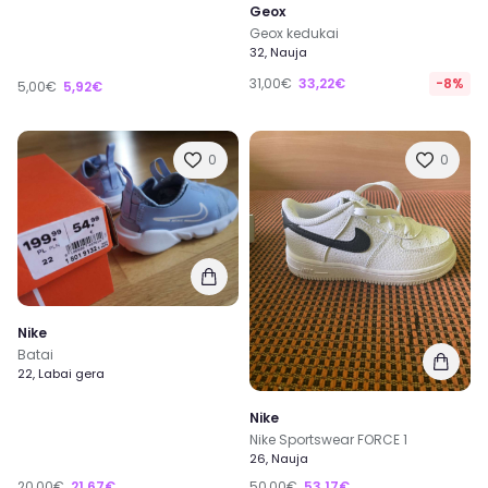
Geox
Geox kedukai
32, Nauja
31,00€
33,22€
-8%
5,00€
5,92€
0
0
Nike
Batai
22, Labai gera
Nike
Nike Sportswear FORCE 1
26, Nauja
20,00€
21,67€
50,00€
53,17€