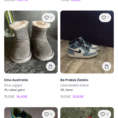
0
1
Emu Australia
Be Prekės Ženklo
Emu uggai
Laisvalaikio batai
16, Labai gera
39, Gera
15,00€
16,42€
19,00€
20,62€
0
0