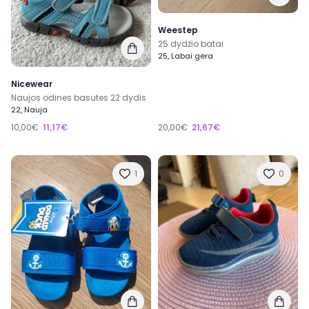
Weestep
25 dydžio batai
25, Labai gera
Nicewear
Naujos odines basutes 22 dydis
22, Nauja
10,00€
11,17€
20,00€
21,67€
1
0