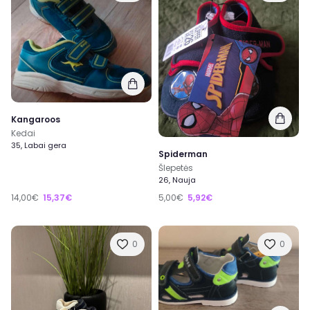
Kangaroos
Kedai
35, Labai gera
Spiderman
Šlepetės
26, Nauja
14,00€
15,37€
5,00€
5,92€
0
0