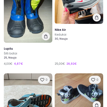
Nike Air
Kedukai
30, Nauja
Lupilu
Šilti batai
25, Nauja
4,00€
4,87€
25,00€
26,92€
0
0