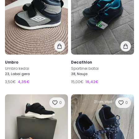
Umbro
Decathlon
Umbro kedai
Sportinei batai
23, Labai gera
38, Nauja
3,50€
4,35€
15,00€
16,42€
0
0