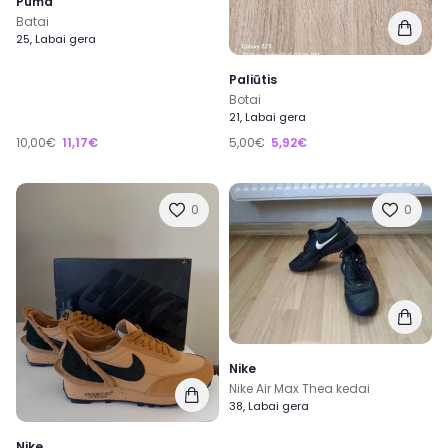
Puma
Batai
25, Labai gera
Paliūtis
Botai
21, Labai gera
10,00€
11,17€
5,00€
5,92€
0
0
Nike
Nike Air Max Thea kedai
38, Labai gera
Nike