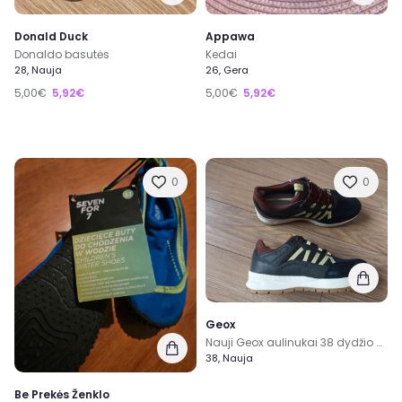
Donald Duck
Appawa
Donaldo basutės
Kedai
28, Nauja
26, Gera
5,00€
5,92€
5,00€
5,92€
0
0
Geox
Nauji Geox aulinukai 38 dydžio berniukui
38, Nauja
Be Prekės Ženklo