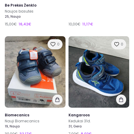
Be Prekės Ženklo
Naujos basutės
25, Nauja
15,00€
16,42€
10,00€
11,17€
0
0
Biomecanics
Kangaroos
Nauji Biomecanics
Kedukai 31d.
19, Nauja
31, Gera
30,00€
32,17€
7,00€
8,02€