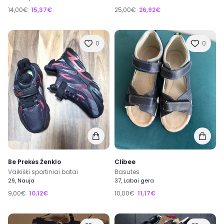
14,00€
15,37€
25,00€
26,92€
0
0
Be Prekės Ženklo
Clibee
Vaikiški sportiniai batai
Basutes
29, Nauja
37, Labai gera
9,00€
10,12€
10,00€
11,17€