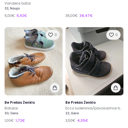
Vandens batai
32, Nauja
5,00€
5,92€
36,00€
38,47€
0
0
Be Prekės Ženklo
Be Prekės Ženklo
Batukai
Ecco rudeniniai/pavasariniai batai
30, Gera
22, Gera
1,00€
1,72€
3,50€
4,35€