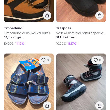
Timberland
Trespass
Timberland aulinukai vaikams
Vaikiški žieminiai batai neperšlampami
32, Labai gera
31, Labai gera
10,00€
11,17€
10,00€
11,17€
0
0