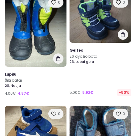
0
0
Gelteo
26 dydžio batai
26, Labai gera
Lupilu
Šilti batai
28, Nauja
5,00€
5,92€
-50%
4,00€
4,87€
0
0