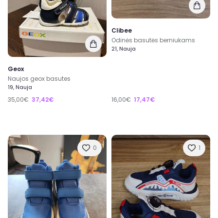
Clibee
Odinės basutės berniukams
21, Nauja
Geox
Naujos geox basutes
19, Nauja
35,00€
37,42€
16,00€
17,47€
0
1