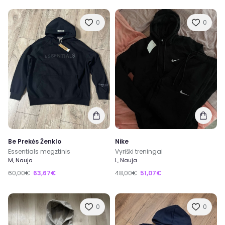
0
0
Be Prekės Ženklo
Nike
Essentials megztinis
Vyriški treningai
M, Nauja
L, Nauja
60,00€
63,67€
48,00€
51,07€
0
0