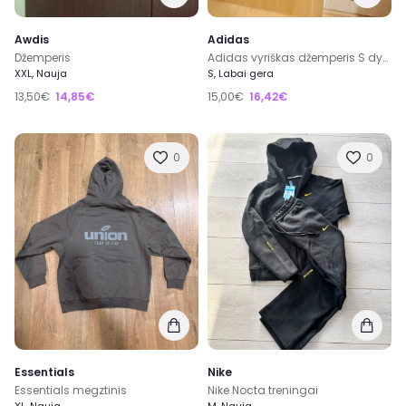
Awdis
Adidas
Džemperis
Adidas vyriškas džemperis S dydžio
XXL, Nauja
S, Labai gera
13,50€
14,85€
15,00€
16,42€
0
0
Essentials
Nike
Essentials megztinis
Nike Nocta treningai