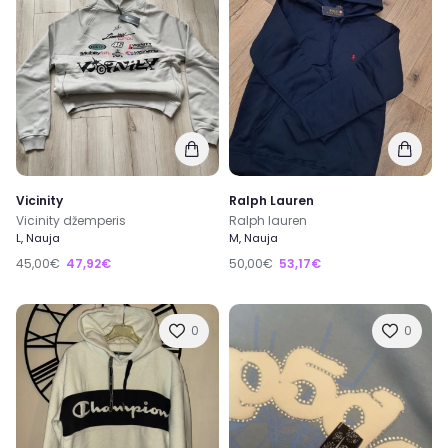
Vicinity
Ralph Lauren
Vicinity džemperis
Ralph lauren
L, Nauja
M, Nauja
45,00€
47,92€
50,00€
53,17€
0
0