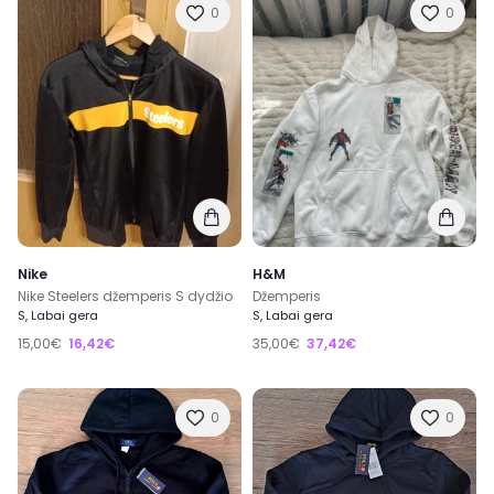
0
0
Nike
H&M
Nike Steelers džemperis S dydžio
Džemperis
S, Labai gera
S, Labai gera
15,00€
16,42€
35,00€
37,42€
0
0