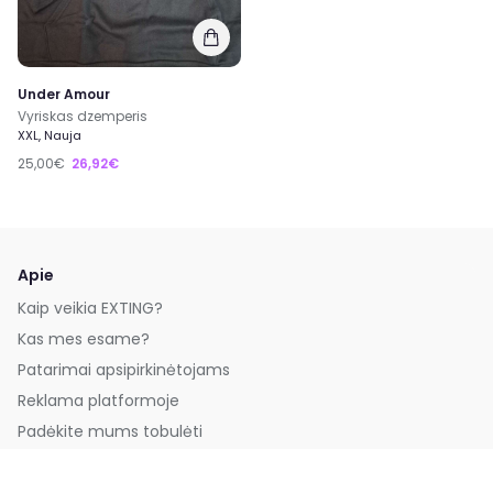
Under Amour
Vyriskas dzemperis
XXL, Nauja
25,00€
26,92€
Apie
Kaip veikia EXTING?
Kas mes esame?
Patarimai apsipirkinėtojams
Reklama platformoje
Padėkite mums tobulėti
Paremkite platformą