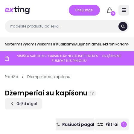
Prisijungti
Open 
0
Moterims
Vyrams
Vaikams ir Kūdikiams
Augintiniams
Elektronika
Namai ir
VISIŠKA SAUGUMO GARANTIJA: NEGAUSITE PREKĖS - GRĄŽINSIME
SUMOKĖTUS PINIGUS!
Pradžia
Džemperiai su kapišonu
Džemperiai su kapišonu
17
Grįžti atgal
Rūšiuoti pagal
Filtrai
1