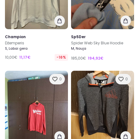
Champion
Sp5Der
Džemperis
Spider Web Sky Blue Hoodie
S, Labai gera
M, Nauja
10,00€
11,17€
-16%
185,00€
194,92€
0
0