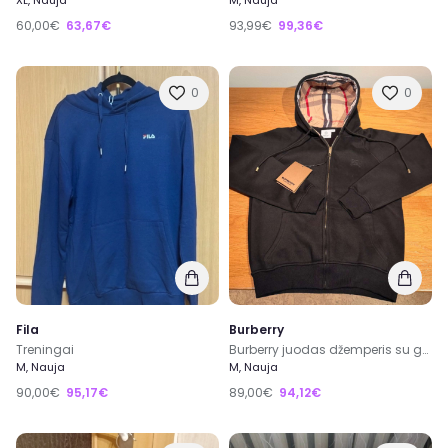
XL, Nauja
M, Nauja
60,00€
63,67€
93,99€
99,36€
0
0
Fila
Burberry
Treningai
Burberry juodas džemperis su gobtuvu (zip hoodie)
M, Nauja
M, Nauja
90,00€
95,17€
89,00€
94,12€