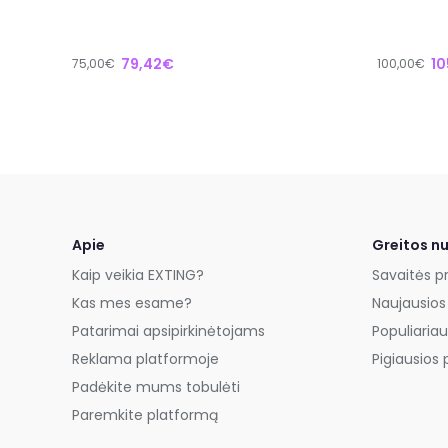
79,42€
10
75,00€
100,00€
Apie
Greitos n
Kaip veikia EXTING?
Savaitės p
Kas mes esame?
Naujausios
Patarimai apsipirkinėtojams
Populiariau
Reklama platformoje
Pigiausios 
Padėkite mums tobulėti
Paremkite platformą