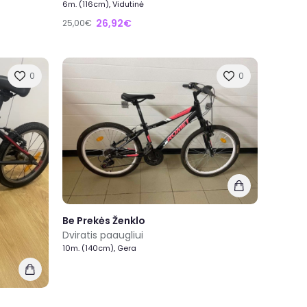
6m. (116cm), Vidutinė
26,92€
25,00€
0
0
Be Prekės Ženklo
Dviratis paaugliui
10m. (140cm), Gera