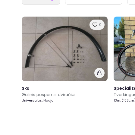
0
Sks
Specializ
Galinis posparnis dviračiui
Universalus, Nauja
13m. (158cm)