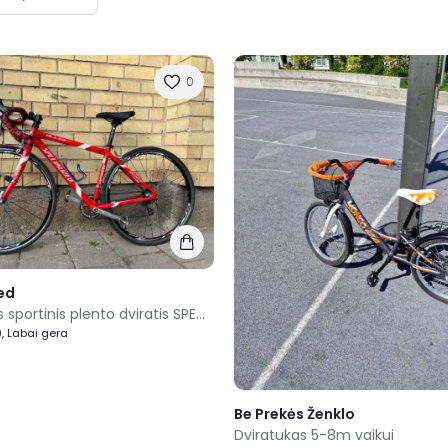
0
ed
Tvarkingas sportinis plento dviratis SPECIALIZED
, Labai gera
Be Prekės Ženklo
Dviratukas 5-8m vaikui