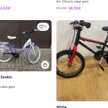
5m. (110cm), Labai gera
14,62€
68,92€
65,00€
0
 Ženklo
 Labai gera
White