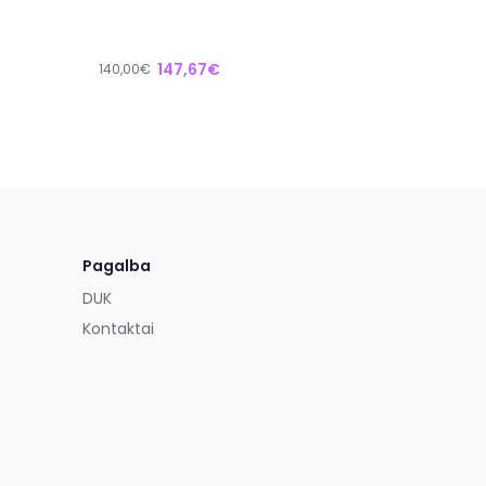
147,67€
140,00€
Pagalba
DUK
Kontaktai