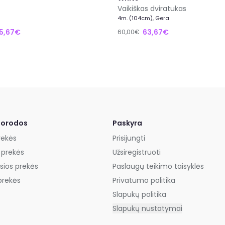
Vaikiškas dviratukas
4m. (104cm), Gera
5,67€
63,67€
60,00€
uorodos
Paskyra
rekės
Prisijungti
 prekės
Užsiregistruoti
sios prekės
Paslaugų teikimo taisyklės
prekės
Privatumo politika
Slapukų politika
Slapukų nustatymai