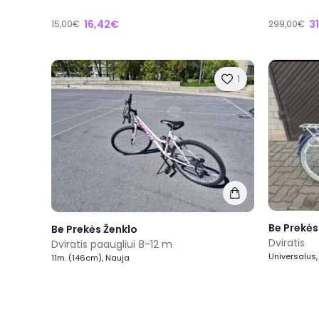
16,42€
3
15,00€
299,00€
1
Be Prekės
Be Prekės Ženklo
Dviratis
Dviratis paaugliui 8-12 m
Universalus,
11m. (146cm), Nauja