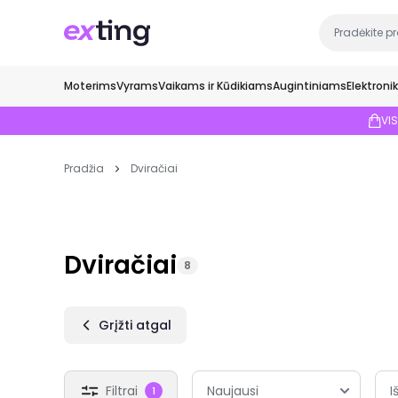
Moterims
Vyrams
Vaikams ir Kūdikiams
Augintiniams
Elektroni
VI
Pradžia
Dviračiai
Dviračiai
8
Grįžti atgal
Filtrai
I
1