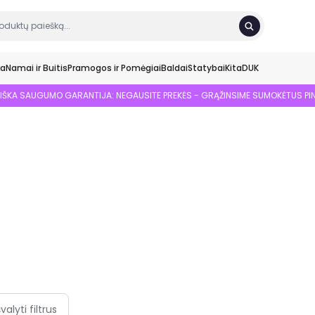
ka
Namai ir Buitis
Pramogos ir Pomėgiai
Baldai
Statybai
Kita
DUK
SIŠKA SAUGUMO GARANTIJA: NEGAUSITE PREKĖS - GRĄŽINSIME SUMOKĖTUS PI
švalyti filtrus