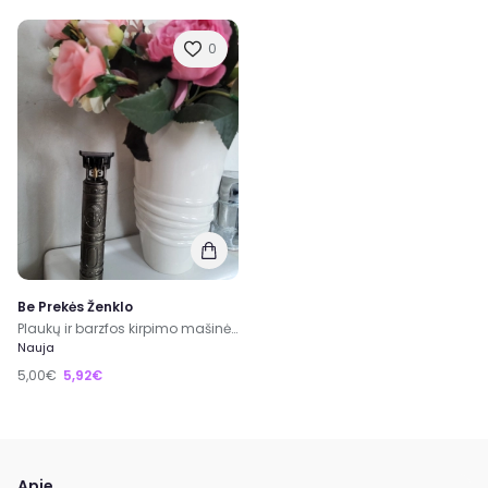
0
Be Prekės Ženklo
Plaukų ir barzfos kirpimo mašinėlė
Nauja
5,00€
5,92€
Apie