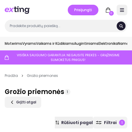
Prisijungti
Open 
0
Moterims
Vyrams
Vaikams ir Kūdikiams
Augintiniams
Elektronika
Namai ir
VISIŠKA SAUGUMO GARANTIJA: NEGAUSITE PREKĖS - GRĄŽINSIME
SUMOKĖTUS PINIGUS!
Pradžia
Grožio priemonės
Grožio priemonės
1
Grįžti atgal
Rūšiuoti pagal
Filtrai
1