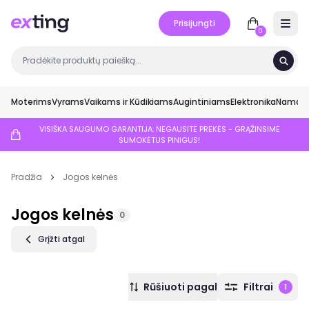
Prisijungti
Open 
0
Moterims
Vyrams
Vaikams ir Kūdikiams
Augintiniams
Elektronika
Namai ir
VISIŠKA SAUGUMO GARANTIJA: NEGAUSITE PREKĖS - GRĄŽINSIME
SUMOKĖTUS PINIGUS!
Pradžia
Jogos kelnės
Jogos kelnės
0
Grįžti atgal
Rūšiuoti pagal
Filtrai
1