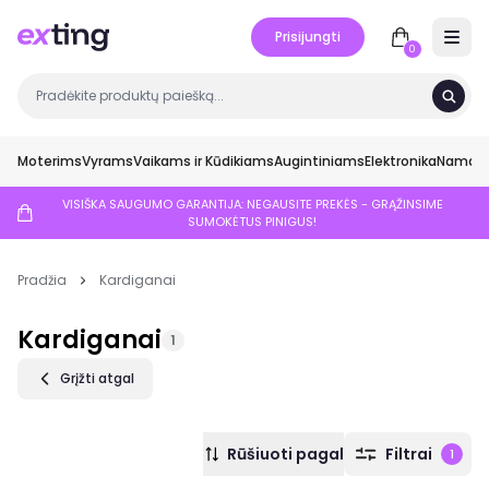
Prisijungti
Open 
0
Moterims
Vyrams
Vaikams ir Kūdikiams
Augintiniams
Elektronika
Namai ir
VISIŠKA SAUGUMO GARANTIJA: NEGAUSITE PREKĖS - GRĄŽINSIME
SUMOKĖTUS PINIGUS!
Pradžia
Kardiganai
Kardiganai
1
Grįžti atgal
Rūšiuoti pagal
Filtrai
1