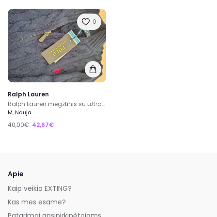
0
Ralph Lauren
Ralph Lauren megztinis su užtrauktuku
M, Nauja
40,00€
42,67€
Apie
Kaip veikia EXTING?
Kas mes esame?
Patarimai apsipirkinėtojams