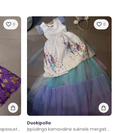
0
0
Duokipolla
Violetinis vaikiškas karnavalinis apsiaustas universalus
Įspūdinga karnavalinė suknelė mergaitei dydis 150cm ugiui Mažasis ponis