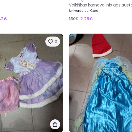
Universalus, Gera
42€
2,25€
1,50€
0