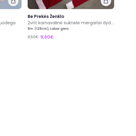
Be Prekės Ženklo
 uodega
2vnt karnavalinė suknelė mergaitei dydis 7/8metai
8m. (128cm), Labai gera
9,60€
8,50€