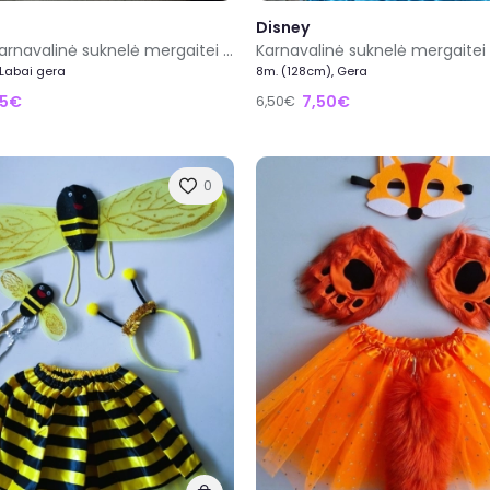
Disney
Frozen 2 karnavalinė suknelė mergaitei 2/3metai 92/98cm
 Labai gera
8m. (128cm), Gera
65€
7,50€
6,50€
0