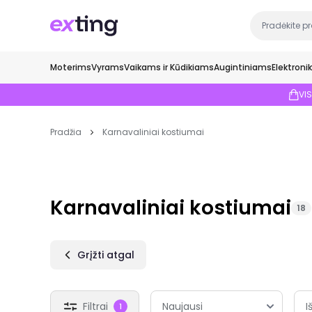
Moterims
Vyrams
Vaikams ir Kūdikiams
Augintiniams
Elektroni
VI
Pradžia
Karnavaliniai kostiumai
Karnavaliniai kostiumai
18
Grįžti atgal
Filtrai
I
1