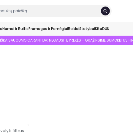
ka
Namai ir Buitis
Pramogos ir Pomėgiai
Baldai
Statybai
Kita
DUK
SIŠKA SAUGUMO GARANTIJA: NEGAUSITE PREKĖS - GRĄŽINSIME SUMOKĖTUS PI
švalyti filtrus