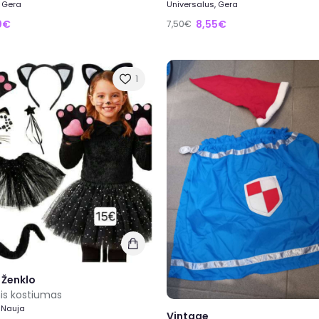
, Gera
Universalus, Gera
0€
8,55€
7,50€
1
 Ženklo
nis kostiumas
 Nauja
Vintage