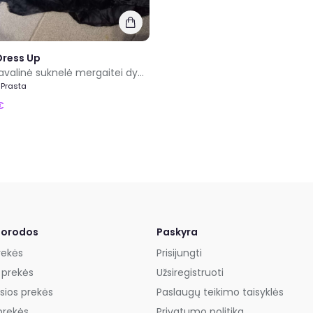
Dress Up
Graži karnavalinė suknelė mergaitei dydis 4/6metų 110cm
 Prasta
€
uorodos
Paskyra
rekės
Prisijungti
 prekės
Užsiregistruoti
sios prekės
Paslaugų teikimo taisyklės
prekės
Privatumo politika