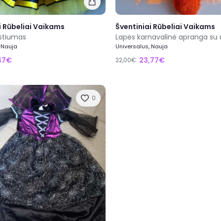
i Rūbeliai Vaikams
Šventiniai Rūbeliai Vaikams
ostiumas
Lapės karnavalinė apranga su
 Nauja
Universalus, Nauja
47€
23,77€
22,00€
0