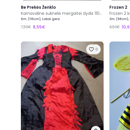
Be Prekės Ženklo
Frozen 2
Karnavalinė suknelė mergaitei dydis 110/116cm
6m. (116cm), Labai gera
3m. (98cm),
8,55€
10,
7,50€
9,50€
0