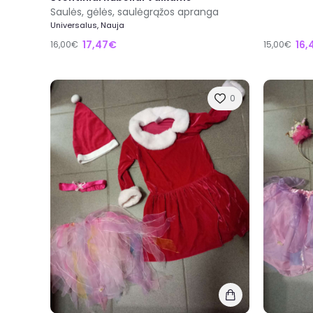
Saulės, gėlės, saulėgrąžos apranga
Universalus, Nauja
17,47€
16,
16,00€
15,00€
0