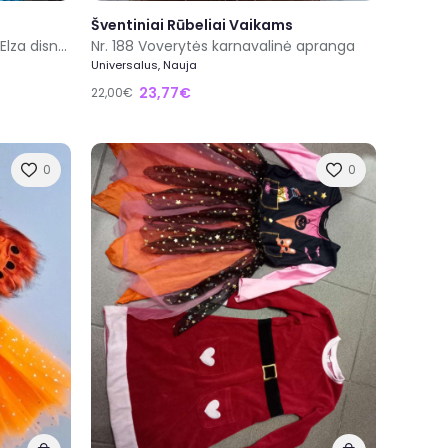
Šventiniai Rūbeliai Vaikams
Karnavalinė suknelė mergaitei Elza disney dydis 7/8metai
Nr. 188 Voverytės karnavalinė apranga
Universalus, Nauja
23,77€
22,00€
0
0