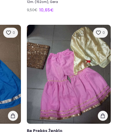
12m. (152cm), Gera
10,65€
9,50€
0
0
Be Prekės Ženklo