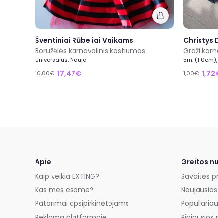
Šventiniai Rūbeliai Vaikams
Christys 
Boružėlės karnavalinis kostiumas
Universalus, Nauja
5m. (110cm),
17,47€
1,72
16,00€
1,00€
Apie
Greitos n
Kaip veikia EXTING?
Savaitės p
Kas mes esame?
Naujausios
Patarimai apsipirkinėtojams
Populiariau
Reklama platformoje
Pigiausios 