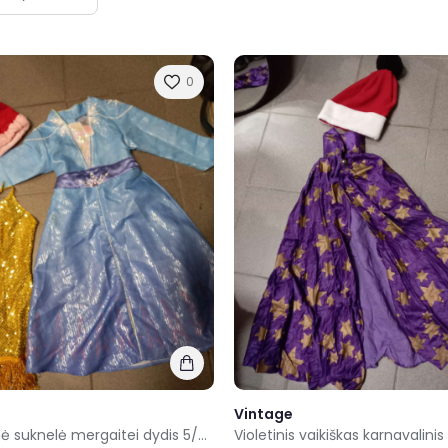
0
Vintage
Karnavalinė suknelė mergaitei dydis 5/6metų