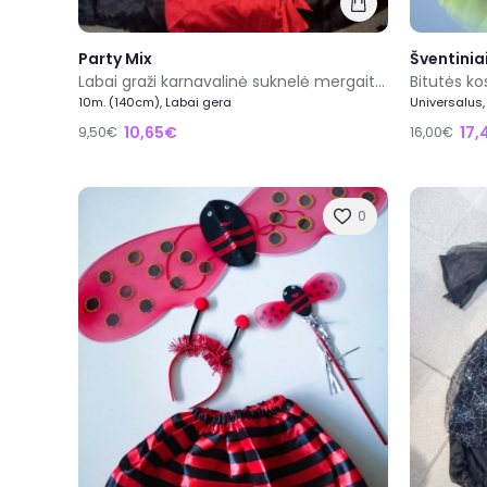
Party Mix
Šventinia
Labai graži karnavalinė suknelė mergaitei dydis 140cm
Bitutės k
10m. (140cm), Labai gera
Universalus,
10,65€
17,
9,50€
16,00€
0