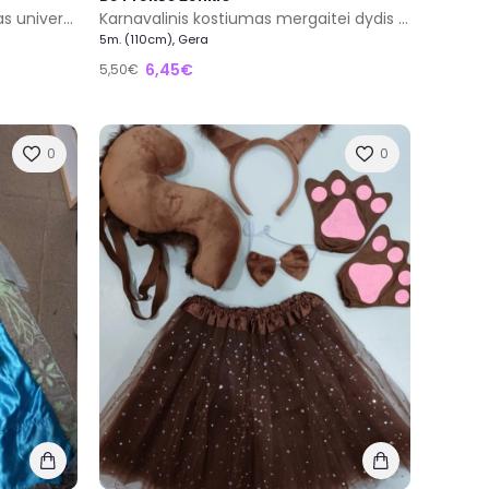
Vaikiškas karnavalinis apsiaustas universalus dydis
Karnavalinis kostiumas mergaitei dydis 3/5metų
5m. (110cm), Gera
6,45€
5,50€
0
0