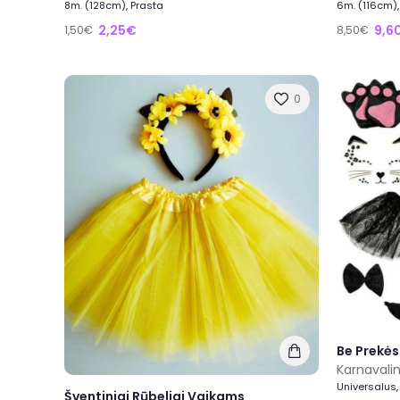
8m. (128cm), Prasta
6m. (116cm)
2,25€
9,6
1,50€
8,50€
0
Be Prekės
Karnavali
Universalus,
Šventiniai Rūbeliai Vaikams