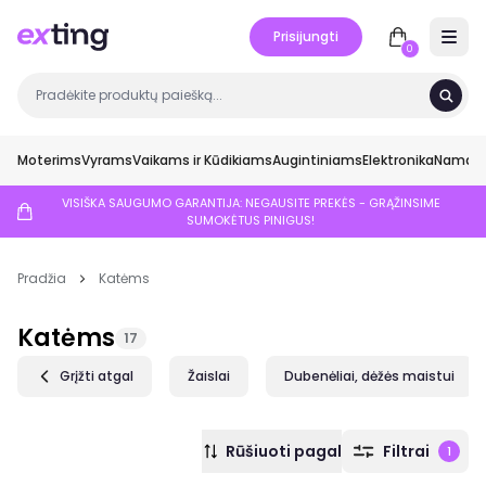
Prisijungti
Open 
0
Moterims
Vyrams
Vaikams ir Kūdikiams
Augintiniams
Elektronika
Namai ir
VISIŠKA SAUGUMO GARANTIJA: NEGAUSITE PREKĖS - GRĄŽINSIME
SUMOKĖTUS PINIGUS!
Pradžia
Katėms
Katėms
17
Grįžti atgal
Žaislai
Dubenėliai, dėžės maistui
Rūšiuoti pagal
Filtrai
1