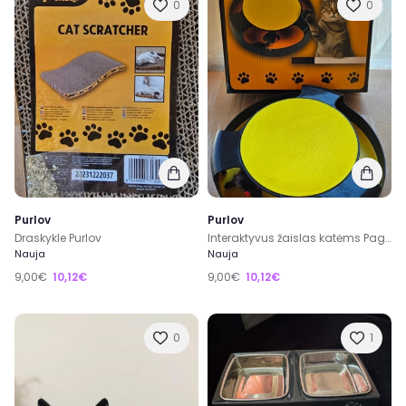
0
0
Purlov
Purlov
Draskykle Purlov
Interaktyvus žaislas katėms Pagauk pele
Nauja
Nauja
9,00€
10,12€
9,00€
10,12€
0
1