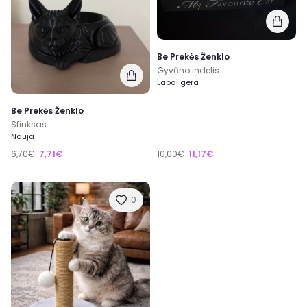
Be Prekės Ženklo
Gyvūno indelis
Labai gera
Be Prekės Ženklo
Sfinksas
Nauja
6,70€
7,71€
10,00€
11,17€
0