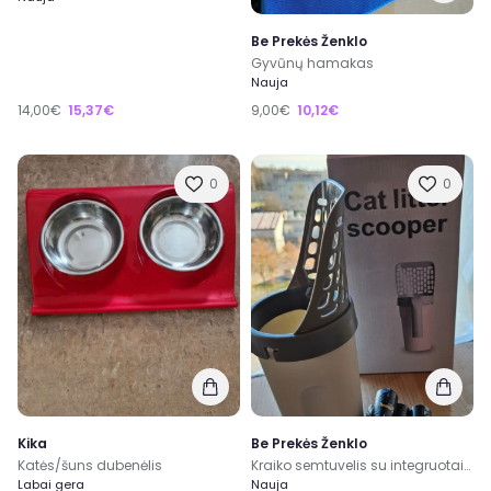
Be Prekės Ženklo
Gyvūnų hamakas
Nauja
14,00€
15,37€
9,00€
10,12€
0
0
Kika
Be Prekės Ženklo
Katės/šuns dubenėlis
Kraiko semtuvelis su integruotais maišiukais
Labai gera
Nauja