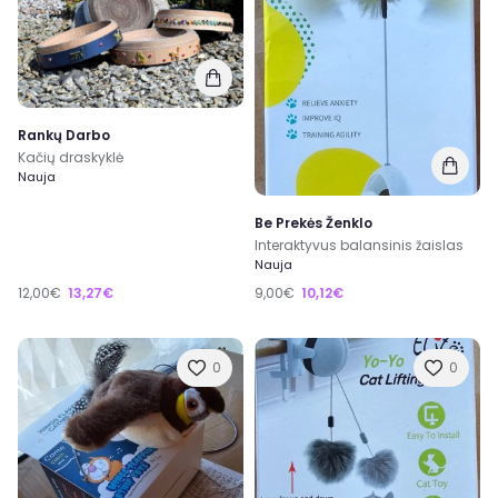
Rankų Darbo
Kačių draskyklė
Nauja
Be Prekės Ženklo
Interaktyvus balansinis žaislas
Nauja
12,00€
13,27€
9,00€
10,12€
0
0