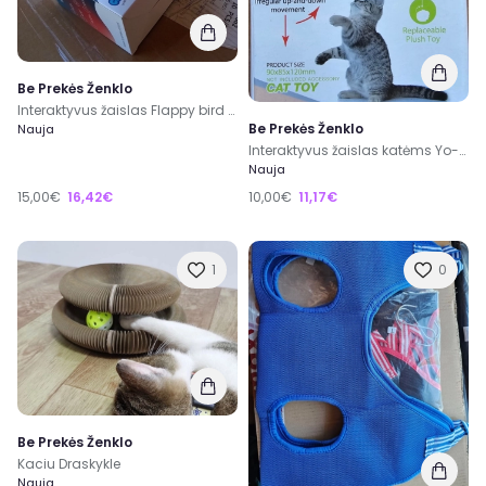
Be Prekės Ženklo
Interaktyvus žaislas Flappy bird katėms
Be Prekės Ženklo
Nauja
Interaktyvus žaislas katėms Yo-yo
Nauja
15,00€
16,42€
10,00€
11,17€
1
0
Be Prekės Ženklo
Kaciu Draskykle
Nauja