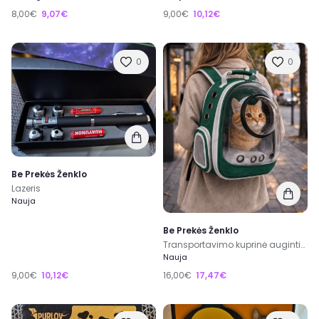
8,00€
9,07€
9,00€
10,12€
0
0
Be Prekės Ženklo
Lazeris
Nauja
Be Prekės Ženklo
Transportavimo kuprinė augintiniui
Nauja
9,00€
10,12€
16,00€
17,47€