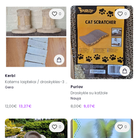
0
0
Kerbl
Katėms laipteliai / draskyklės-3 vnt
Purlov
Gera
Draskykle su katžole
Nauja
12,00€
13,27€
8,00€
9,07€
0
0