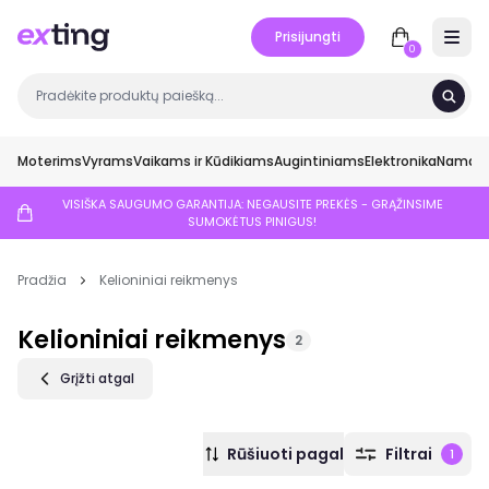
Prisijungti
Open 
0
Moterims
Vyrams
Vaikams ir Kūdikiams
Augintiniams
Elektronika
Namai ir
VISIŠKA SAUGUMO GARANTIJA: NEGAUSITE PREKĖS - GRĄŽINSIME
SUMOKĖTUS PINIGUS!
Pradžia
Kelioniniai reikmenys
Kelioniniai reikmenys
2
Grįžti atgal
Rūšiuoti pagal
Filtrai
1