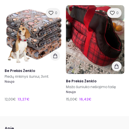
0
0
Be Prekės Ženklo
Pledų rinkinys šuniui, 3vnt.
Be Prekės Ženklo
Nauja
Mažo šuniuko nešiojimo tašę
Nauja
12,00€
13,27€
15,00€
16,42€
Apie