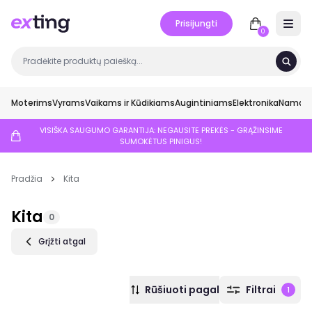
Prisijungti
Open 
0
Moterims
Vyrams
Vaikams ir Kūdikiams
Augintiniams
Elektronika
Namai ir
VISIŠKA SAUGUMO GARANTIJA: NEGAUSITE PREKĖS - GRĄŽINSIME
SUMOKĖTUS PINIGUS!
Pradžia
Kita
Kita
0
Grįžti atgal
Rūšiuoti pagal
Filtrai
1