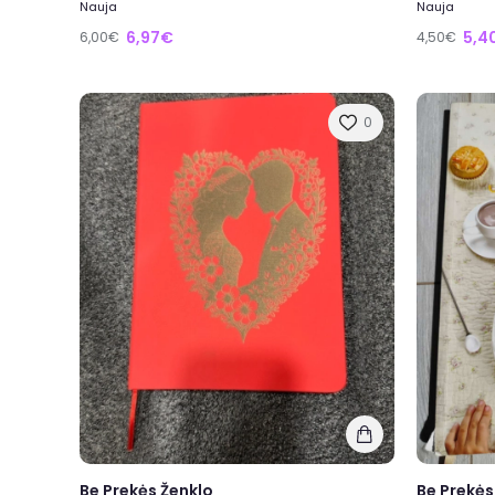
Nauja
Nauja
6,97€
5,4
6,00€
4,50€
0
Be Prekės Ženklo
Be Prekės