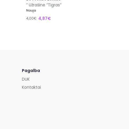
” Užrašine “Tigras”
Nauja
4,87€
4,00€
Pagalba
DUK
Kontaktai