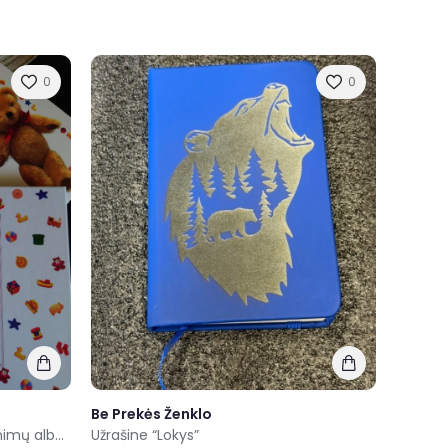
0
0
Be Prekės Ženklo
,, Kūdikio knyga " foto ir prisiminimų albumas
Užrašine “Lokys”