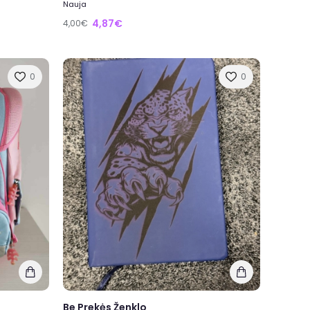
Nauja
4,87€
4,00€
0
0
Be Prekės Ženklo