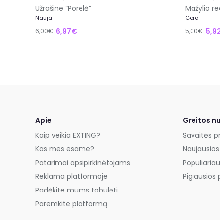
Užrašine “Porelė”
Mažylio r
Nauja
Gera
6,97€
5,9
6,00€
5,00€
Apie
Greitos n
Kaip veikia EXTING?
Savaitės p
Kas mes esame?
Naujausios
Patarimai apsipirkinėtojams
Populiariau
Reklama platformoje
Pigiausios 
Padėkite mums tobulėti
Paremkite platformą