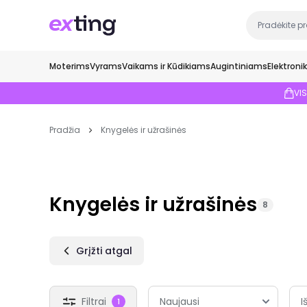
Moterims
Vyrams
Vaikams ir Kūdikiams
Augintiniams
Elektroni
VI
Pradžia
Knygelės ir užrašinės
Knygelės ir užrašinės
8
Grįžti atgal
Filtrai
I
1