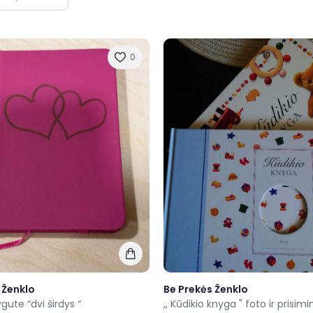
0
 Ženklo
Be Prekės Ženklo
gute “dvi širdys “