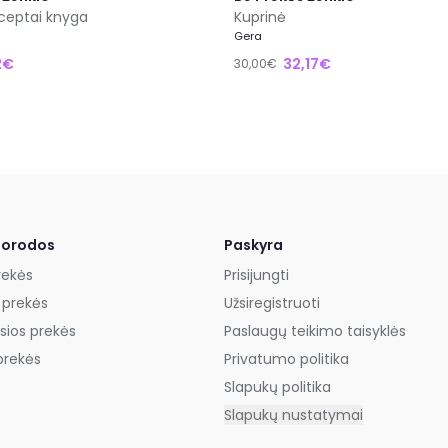
eceptai knyga
Kuprinė
Gera
2€
32,17€
30,00€
uorodos
Paskyra
rekės
Prisijungti
 prekės
Užsiregistruoti
sios prekės
Paslaugų teikimo taisyklės
prekės
Privatumo politika
Slapukų politika
Slapukų nustatymai