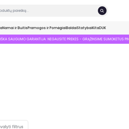
ka
Namai ir Buitis
Pramogos ir Pomėgiai
Baldai
Statybai
Kita
DUK
SIŠKA SAUGUMO GARANTIJA: NEGAUSITE PREKĖS - GRĄŽINSIME SUMOKĖTUS PI
švalyti filtrus