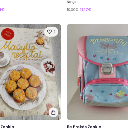
Nauja
0€
11,17€
10,00€
2
 Ženklo
Be Prekės Ženklo