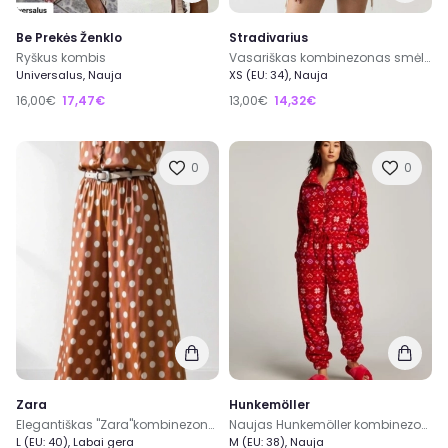
Be Prekės Ženklo
Stradivarius
Ryškus kombis
Vasariškas kombinezonas smėlio spalvos
Universalus, Nauja
XS (EU: 34), Nauja
16,00€
17,47€
13,00€
14,32€
0
0
Zara
Hunkemöller
Elegantiškas "Zara"kombinezonas šokolado spalvos M-L
Naujas Hunkemöller kombinezonas - šiltukas M
L (EU: 40), Labai gera
M (EU: 38), Nauja