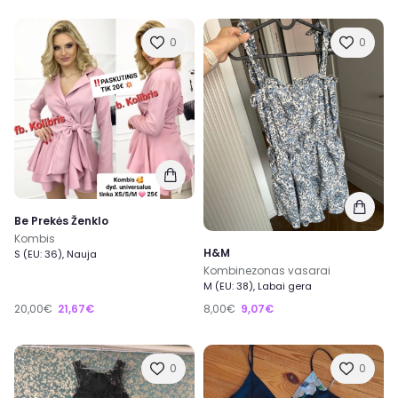
0
0
Be Prekės Ženklo
Kombis
H&M
S (EU: 36), Nauja
Kombinezonas vasarai
M (EU: 38), Labai gera
20,00€
21,67€
8,00€
9,07€
0
0