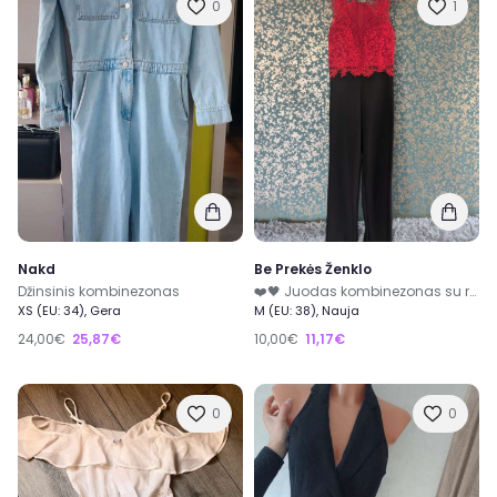
0
1
Nakd
Be Prekės Ženklo
Džinsinis kombinezonas
❤️🖤 Juodas kombinezonas su ryškiai raudonais nėriniais – naujas, M dydis 🖤❤️
XS (EU: 34), Gera
M (EU: 38), Nauja
24,00€
25,87€
10,00€
11,17€
0
0