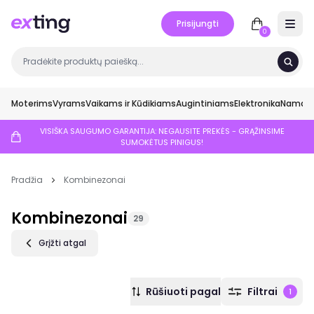
Prisijungti
Open 
0
Moterims
Vyrams
Vaikams ir Kūdikiams
Augintiniams
Elektronika
Namai ir
VISIŠKA SAUGUMO GARANTIJA: NEGAUSITE PREKĖS - GRĄŽINSIME
SUMOKĖTUS PINIGUS!
Pradžia
Kombinezonai
Kombinezonai
29
Grįžti atgal
Rūšiuoti pagal
Filtrai
1