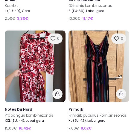
Kombis
Džinsinis kombinezonas
L (EU: 40), Gera
S (EU: 36), Labai gera
2,50€
3,30€
10,00€
11,17€
0
0
Notes Du Nord
Primark
Prabangus kombinezonas
Primark puošnus kombinezonas
XXL (EU: 44), Labai gera
XL (EU: 42), Labai gera
15,00€
16,42€
7,00€
8,02€