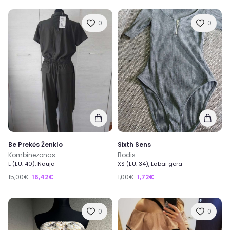
0
0
Be Prekės Ženklo
Sixth Sens
Kombinezonas
Bodis
L (EU: 40), Nauja
XS (EU: 34), Labai gera
15,00€
16,42€
1,00€
1,72€
0
0