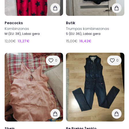
Peacocks
Butik
Kombinzonas
Trumpas kombinezonas
M (EU: 38), Labai gera
S (EU: 36), Labai gera
12,00€
13,27€
15,00€
16,42€
0
0
Shein
Be Prekės Ženklo