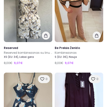
Reserved
Be Prekės Ženklo
Reserved kombinezonas su linu 10%
Kombinezonas
XS (EU: 34), Labai gera
S (EU: 36), Nauja
8,00€
9,07€
8,00€
9,07€
0
0