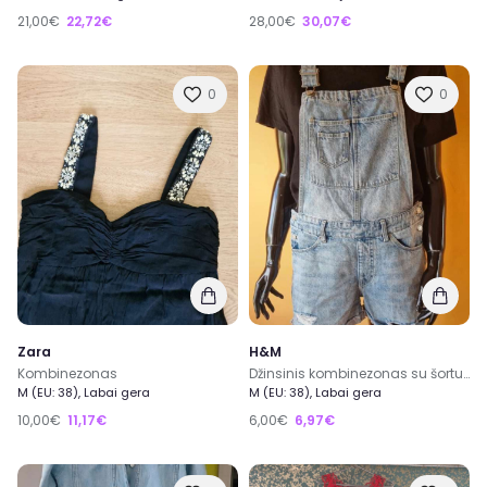
21,00€
22,72€
28,00€
30,07€
0
0
Zara
H&M
Kombinezonas
Džinsinis kombinezonas su šortukais
M (EU: 38), Labai gera
M (EU: 38), Labai gera
10,00€
11,17€
6,00€
6,97€