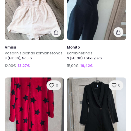
Amisu
Mohito
Vasarinis plonas kombinezonas
Kombinezinas
S (EU: 36), Nauja
S (EU: 36), Labai gera
12,00€
13,27€
15,00€
16,42€
0
0