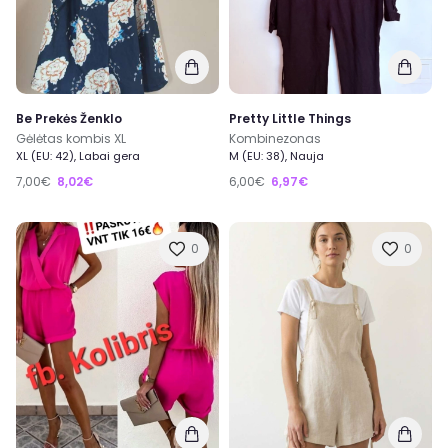
Be Prekės Ženklo
Pretty Little Things
Gėlėtas kombis XL
Kombinezonas
XL (EU: 42), Labai gera
M (EU: 38), Nauja
7,00€
8,02€
6,00€
6,97€
0
0