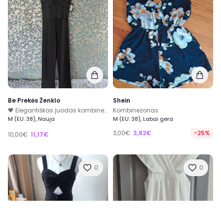
Be Prekės Ženklo
Shein
🖤 Elegantiškas juodas kombinezonas su nėriniais – naujas, M dydis 🖤
Kombinezonas
M (EU: 38), Nauja
M (EU: 38), Labai gera
3,00€
3,82€
-25%
10,00€
11,17€
0
0