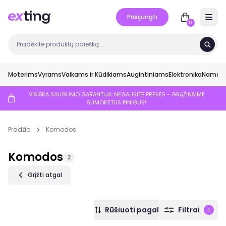
Prisijungti
Open 
0
Moterims
Vyrams
Vaikams ir Kūdikiams
Augintiniams
Elektronika
Namai ir
VISIŠKA SAUGUMO GARANTIJA: NEGAUSITE PREKĖS - GRĄŽINSIME
SUMOKĖTUS PINIGUS!
Pradžia
Komodos
Komodos
2
Grįžti atgal
Rūšiuoti pagal
Filtrai
1