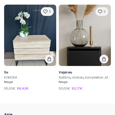
0
0
Su
Vajai.eu
KOMODA
Naktinių staliukų komplektas „Marybur“
Nauja
Nauja
55,00€
58,42€
50,00€
53,17€
Apie