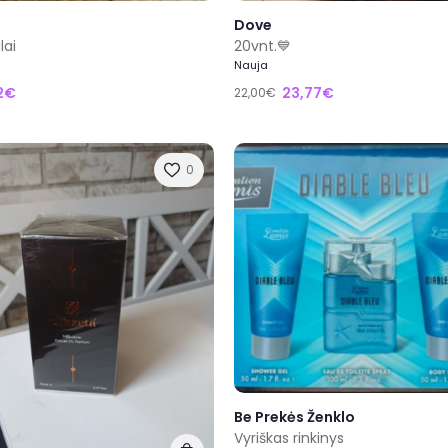
Dove
lai
20vnt.💙
Nauja
12€
23,77€
22,00€
0
Be Prekės Ženklo
Vyriškas rinkinys