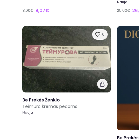
Nauja
9,07€
26
8,00€
25,00€
0
Be Prekės Ženklo
Teimuro kremas pedoms
Nauja
Be Prekės