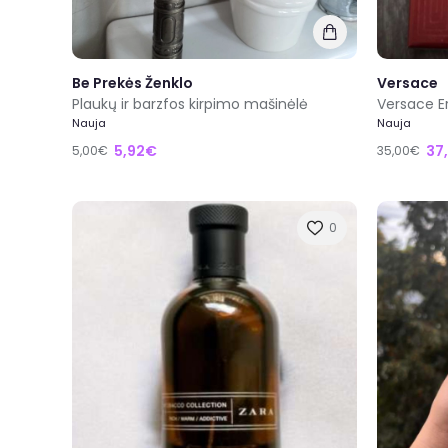
Be Prekės Ženklo
Versace
Plaukų ir barzfos kirpimo mašinėlė
Versace E
Nauja
Nauja
5,92€
37
5,00€
35,00€
0