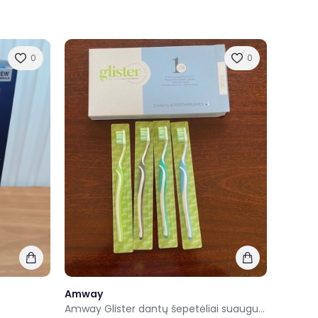
0
0
Amway
Amway Glister dantų šepetėliai suaugusiems minkšti