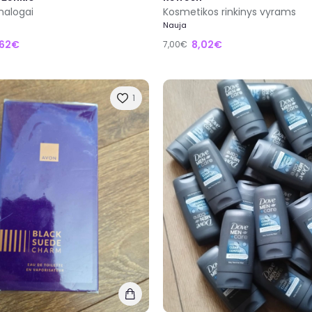
nalogai
Kosmetikos rinkinys vyrams
Nauja
,62€
8,02€
7,00€
1