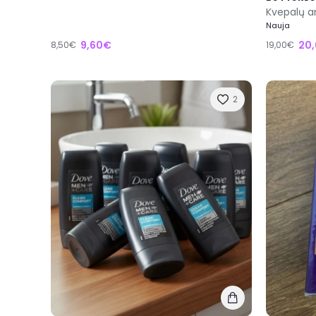
Kvepalų a
Nauja
9,60€
20
8,50€
19,00€
2