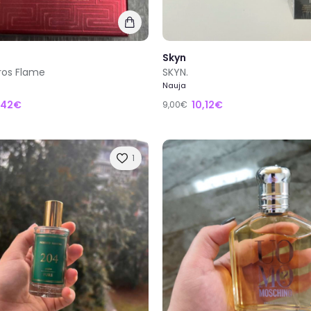
Skyn
ros Flame
SKYN.
Nauja
,42€
10,12€
9,00€
1