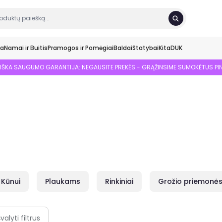
ka
Namai ir Buitis
Pramogos ir Pomėgiai
Baldai
Statybai
Kita
DUK
SIŠKA SAUGUMO GARANTIJA: NEGAUSITE PREKĖS - GRĄŽINSIME SUMOKĖTUS PI
Kūnui
Plaukams
Rinkiniai
Grožio priemonė
švalyti filtrus