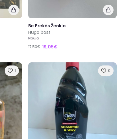
Be Prekės Ženklo
Hugo boss
Nauja
19,05€
17,50€
1
0