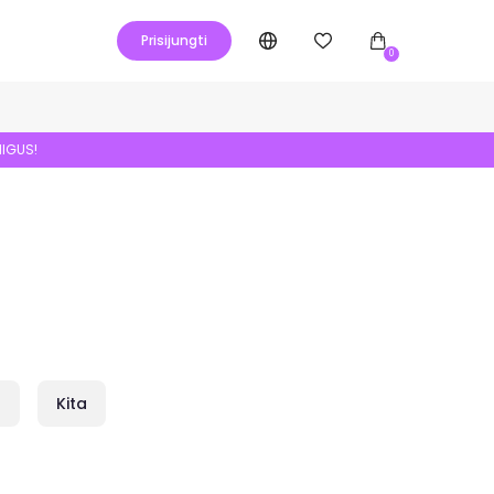
Prisijungti
0
NIGUS!
s
Kita