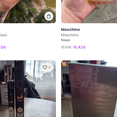
Moschino
isex
Moschino
Nauja
42€
16,42€
15,00€
0