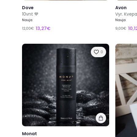
Dove
Avon
10vnt 💙
Vyr. Kvepa
Nauja
Nauja
13,27€
10,
12,00€
9,00€
0
Monat