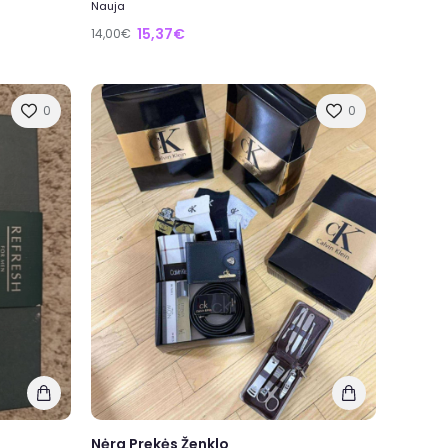
Nauja
15,37€
14,00€
0
0
Nėra Prekės Ženklo