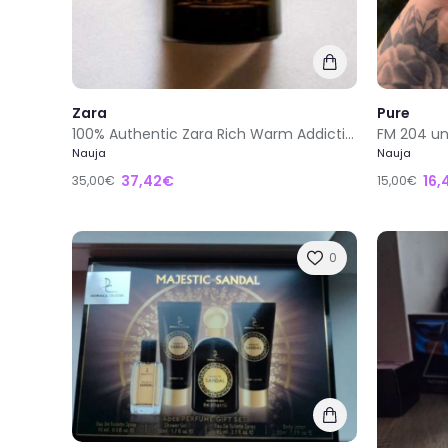
Zara
Pure
100% Authentic Zara Rich Warm Addictive Tobacco Collection 2018 100ml 3.4 Fl Oz
FM 204 un
Nauja
Nauja
37,42€
16,
35,00€
15,00€
0