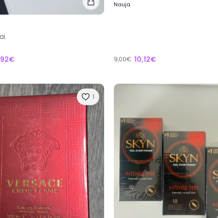
Nauja
ai
,92€
10,12€
9,00€
1