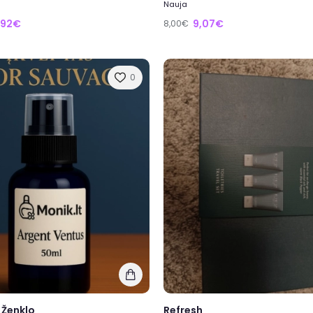
Nauja
,92€
9,07€
8,00€
0
 Ženklo
Refresh