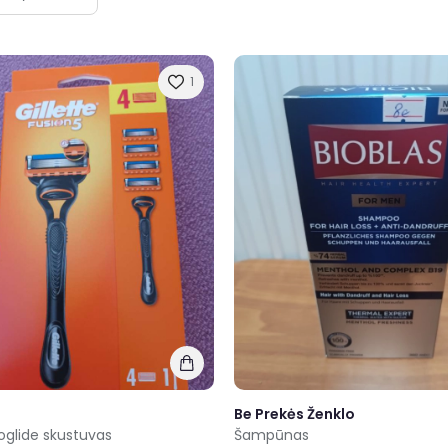
1
Be Prekės Ženklo
roglide skustuvas
Šampūnas