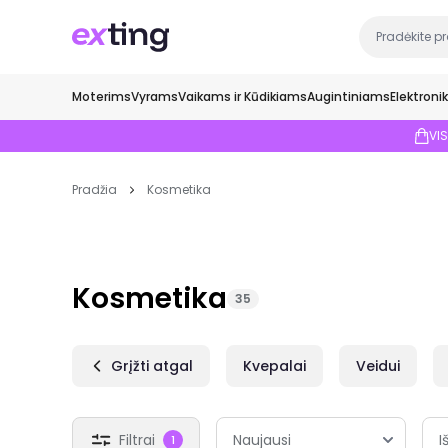
Moterims
Vyrams
Vaikams ir Kūdikiams
Augintiniams
Elektroni
VI
Pradžia
Kosmetika
Kosmetika
35
Grįžti atgal
Kvepalai
Veidui
Filtrai
I
1