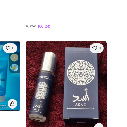
10,12€
9,00€
0
0