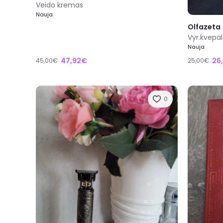
Veido kremas
Nauja
Olfazeta
Vyr.kvepal
Nauja
47,92€
26
45,00€
25,00€
0