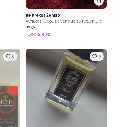
Be Prekės Ženklo
Vyriškas kvapusis vanduo su rutuliniu antgaliu
Nauja
5,40€
4,50€
0
0