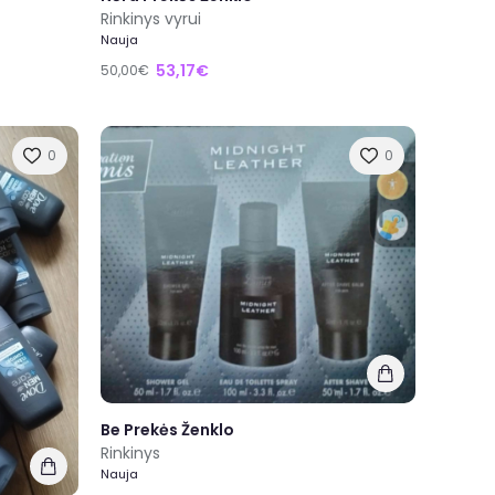
Rinkinys vyrui
Nauja
53,17€
50,00€
0
0
Be Prekės Ženklo
Rinkinys
Nauja