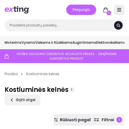
Prisijungti
Open 
0
Moterims
Vyrams
Vaikams ir Kūdikiams
Augintiniams
Elektronika
Namai ir
VISIŠKA SAUGUMO GARANTIJA: NEGAUSITE PREKĖS - GRĄŽINSIME
SUMOKĖTUS PINIGUS!
Pradžia
Kostiuminės kelnės
Kostiuminės kelnės
1
Grįžti atgal
Rūšiuoti pagal
Filtrai
1