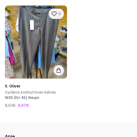
0
S. Oliver
Vyriškos kostiuminės kelnės
W26 (EU: 42), Nauja
8,00€
9,07€
Apie