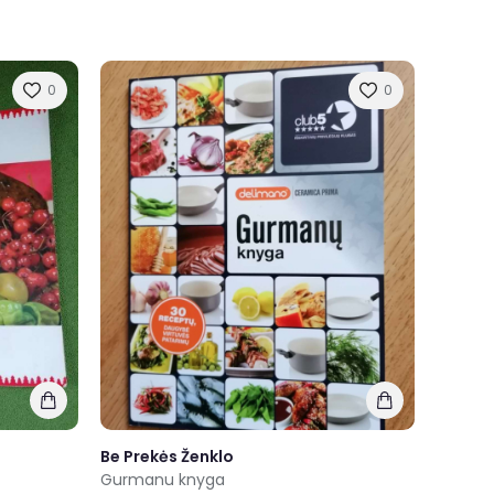
0
0
Be Prekės Ženklo
Gurmanu knyga