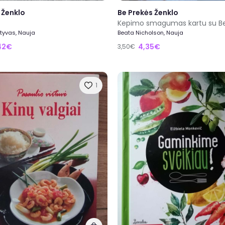
 Ženklo
Be Prekės Ženklo
ktyvas, Nauja
Beata Nicholson, Nauja
42€
4,35€
3,50€
1