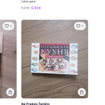
Labai gera
5,92€
5,00€
0
0
Be Prekės Ženklo