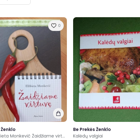
0
 Ženklo
Be Prekės Ženklo
Knyga Elžbieta Monkevič Žaidžiame virtuvę
Kalėdų valgiai