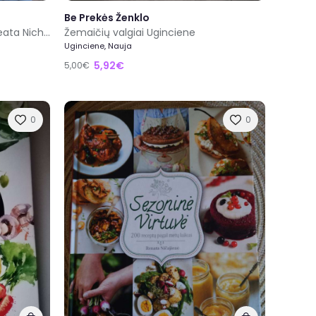
Be Prekės Ženklo
Kepimo smagumas kartu su Beata Nicholson
Žemaičių valgiai Uginciene
Uginciene, Nauja
5,92€
5,00€
0
0