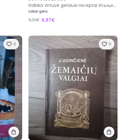
Italiska virtuvė geriausi receptai Итальянская кухня
Labai gera
6,97€
6,00€
0
0