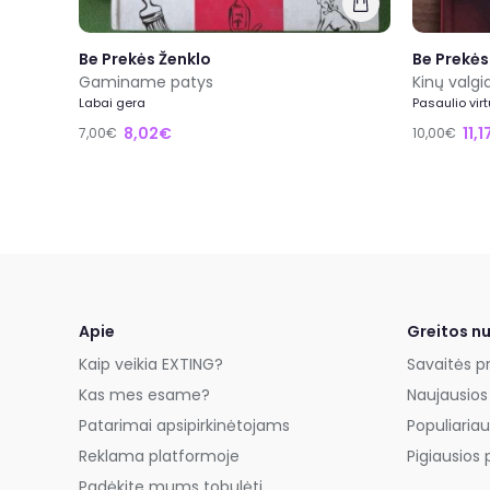
Be Prekės Ženklo
Be Prekės
Gaminame patys
Kinų valgia
Labai gera
Pasaulio vir
8,02€
11,
7,00€
10,00€
Apie
Greitos n
Kaip veikia EXTING?
Savaitės p
Kas mes esame?
Naujausios
Patarimai apsipirkinėtojams
Populiariau
Reklama platformoje
Pigiausios 
Padėkite mums tobulėti