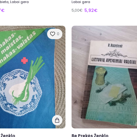
bieta, Labai gera
Labai gera
7€
5,92€
5,00€
0
 Ženklo
Be Prekės Ženklo