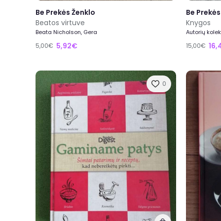
Be Prekės Ženklo
Be Prekės
Beatos virtuve
Knygos
Beata Nicholson, Gera
Autorių kole
5,92€
16,
5,00€
15,00€
0