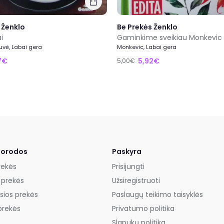
 Ženklo
Be Prekės Ženklo
i
Gaminkime sveikiau Monkevic
tuvė, Labai gera
Monkevic, Labai gera
17€
5,92€
5,00€
uorodos
Paskyra
rekės
Prisijungti
 prekės
Užsiregistruoti
sios prekės
Paslaugų teikimo taisyklės
prekės
Privatumo politika
Slapukų politika