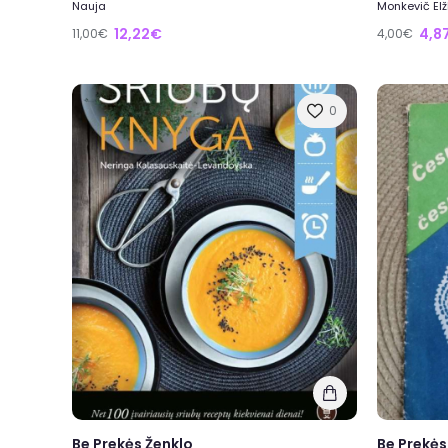
Nauja
Monkevič Elž
12,22€
4,8
11,00€
4,00€
0
Be Prekės Ženklo
Be Prekės