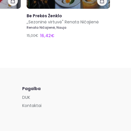
Be Prekės Ženklo
,,Sezoninė virtuvė" Renata Ničajienė
Renata Ničajienė, Nauja
16,42€
15,00€
Pagalba
DUK
Kontaktai