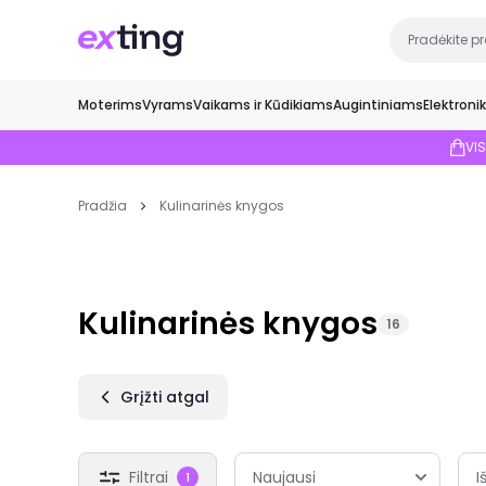
Moterims
Vyrams
Vaikams ir Kūdikiams
Augintiniams
Elektroni
VI
Pradžia
Kulinarinės knygos
Kulinarinės knygos
16
Grįžti atgal
Filtrai
I
1