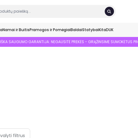
ka
Namai ir Buitis
Pramogos ir Pomėgiai
Baldai
Statybai
Kita
DUK
SIŠKA SAUGUMO GARANTIJA: NEGAUSITE PREKĖS - GRĄŽINSIME SUMOKĖTUS PI
švalyti filtrus