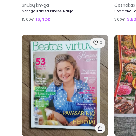
Sriubų knyga
Česnakas 
Neringa Kalasauskaitė, Nauja
Speiciene, L
16,42€
3,8
15,00€
3,00€
0