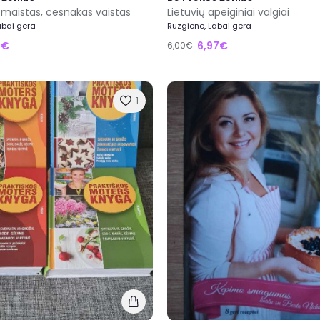
maistas, cesnakas vaistas
Lietuvių apeiginiai valgiai
abai gera
Ruzgiene, Labai gera
2€
6,97€
6,00€
1