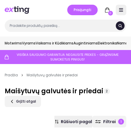
Prisijungti
Open 
0
Moterims
Vyrams
Vaikams ir Kūdikiams
Augintiniams
Elektronika
Namai ir
VISIŠKA SAUGUMO GARANTIJA: NEGAUSITE PREKĖS - GRĄŽINSIME
SUMOKĖTUS PINIGUS!
Pradžia
Maišytuvų galvutės ir priedai
Maišytuvų galvutės ir priedai
2
Grįžti atgal
Rūšiuoti pagal
Filtrai
1