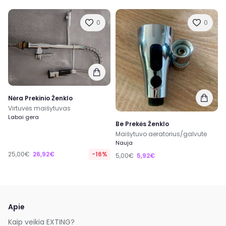
0
0
Nėra Prekinio Ženklo
Virtuvės maišytuvas
Labai gera
Be Prekės Ženklo
Maišytuvo aeratorius/galvutė
Nauja
25,00€
26,92€
-16%
5,00€
5,92€
Apie
Kaip veikia EXTING?