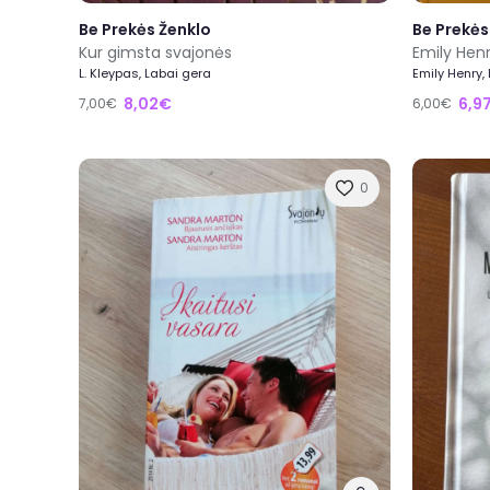
Be Prekės Ženklo
Be Prekės
Kur gimsta svajonės
Emily Hen
L. Kleypas, Labai gera
Emily Henry,
8,02€
6,9
7,00€
6,00€
0