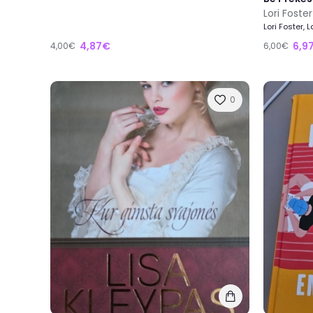
Lori Foste
Lori Foster, 
4,87€
6,9
4,00€
6,00€
0