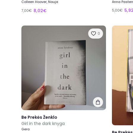
Colleen Hoover, Nauja
Anna Paster
5,9
8,02€
5,00€
7,00€
0
Be Prekės Ženklo
Girl in the dark knyga
Gera
Be Prekės