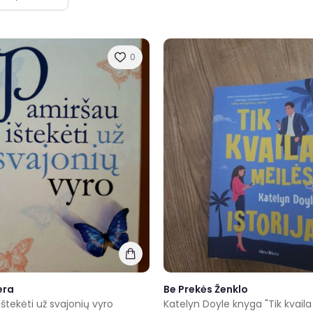
0
era
Be Prekės Ženklo
štekėti už svajonių vyro