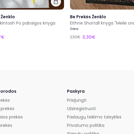
 Ženklo
Be Prekės Ženklo
kintosh Po pabaigos knyga
Eithne Shortall knyga "Meilė or
Gera
7€
3,30€
2,50€
uorodos
Paskyra
rekės
Prisijungti
 prekės
Užsiregistruoti
sios prekės
Paslaugų teikimo taisyklės
prekės
Privatumo politika
Slapukų politika