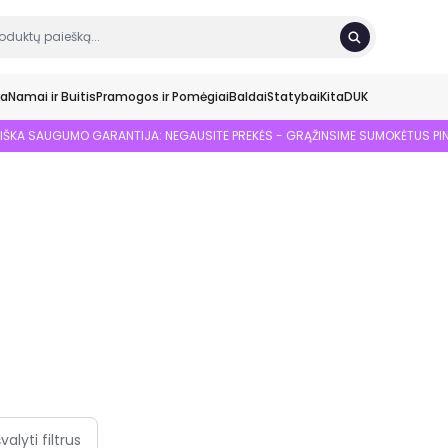
ka
Namai ir Buitis
Pramogos ir Pomėgiai
Baldai
Statybai
Kita
DUK
SIŠKA SAUGUMO GARANTIJA: NEGAUSITE PREKĖS - GRĄŽINSIME SUMOKĖTUS PI
švalyti filtrus