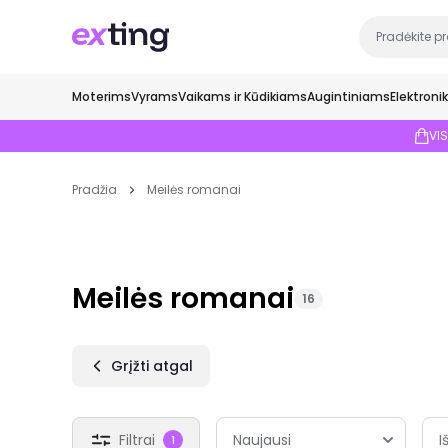
Moterims
Vyrams
Vaikams ir Kūdikiams
Augintiniams
Elektroni
VI
Pradžia
Meilės romanai
Meilės romanai
16
Grįžti atgal
Filtrai
I
1