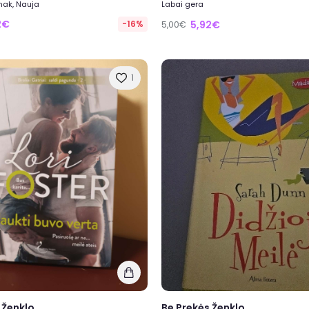
nak, Nauja
Labai gera
2€
-16%
5,92€
5,00€
1
 Ženklo
Be Prekės Ženklo