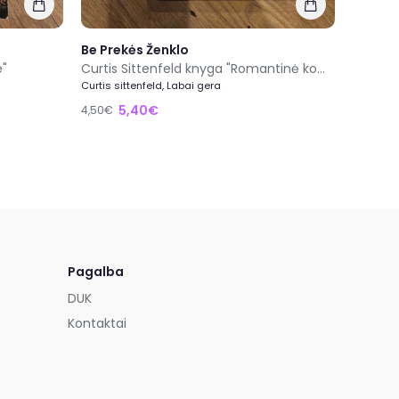
Be Prekės Ženklo
e"
Curtis Sittenfeld knyga "Romantinė komedija"
Curtis sittenfeld, Labai gera
5,40€
4,50€
Pagalba
DUK
Kontaktai