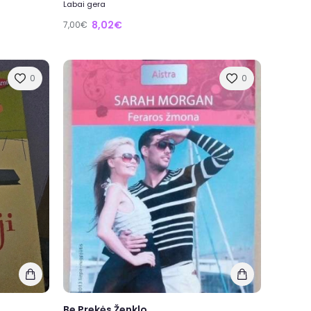
Labai gera
8,02€
7,00€
0
0
Be Prekės Ženklo