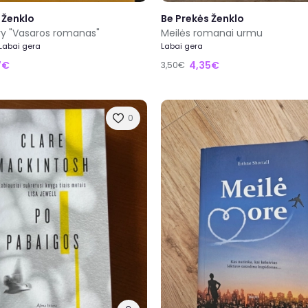
 Ženklo
Be Prekės Ženklo
ry "Vasaros romanas"
Meilės romanai urmu
 Labai gera
Labai gera
7€
4,35€
3,50€
0