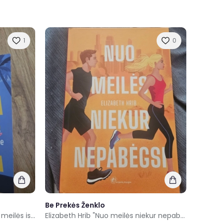
1
0
Be Prekės Ženklo
Katelyn Doyle knyga "Tik kvaila meilės istorija"
Elizabeth Hrib "Nuo meilės niekur nepabėgsi"