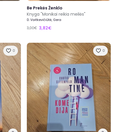
Be Prekės Ženklo
Knyga "Monikai reikia meilės"
D. Vaitkevičiūtė, Gera
3,82€
3,00€
0
0