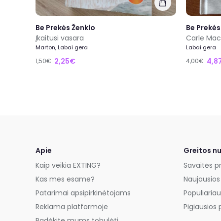
Be Prekės Ženklo
Be Prekės
Įkaitusi vasara
Carle Mac
Marton, Labai gera
Labai gera
2,25€
4,8
1,50€
4,00€
Apie
Greitos n
Kaip veikia EXTING?
Savaitės p
Kas mes esame?
Naujausios
Patarimai apsipirkinėtojams
Populiariau
Reklama platformoje
Pigiausios 
Padėkite mums tobulėti