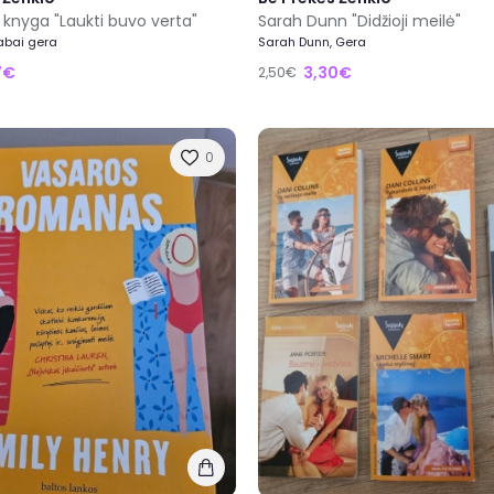
r knyga "Laukti buvo verta"
Sarah Dunn "Didžioji meilė"
Labai gera
Sarah Dunn, Gera
7€
3,30€
2,50€
0