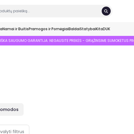
ka
Namai ir Buitis
Pramogos ir Pomėgiai
Baldai
Statybai
Kita
DUK
SIŠKA SAUGUMO GARANTIJA: NEGAUSITE PREKĖS - GRĄŽINSIME SUMOKĖTUS PI
Komodos
švalyti filtrus