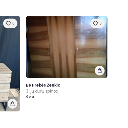
0
0
Be Prekės Ženklo
3-jų durų spinta
Gera