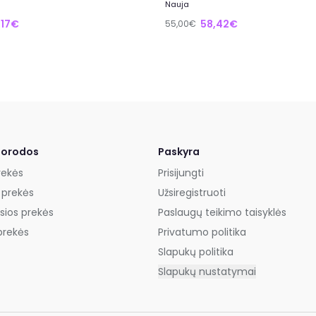
Nauja
,17€
58,42€
55,00€
uorodos
Paskyra
rekės
Prisijungti
 prekės
Užsiregistruoti
sios prekės
Paslaugų teikimo taisyklės
prekės
Privatumo politika
Slapukų politika
Slapukų nustatymai