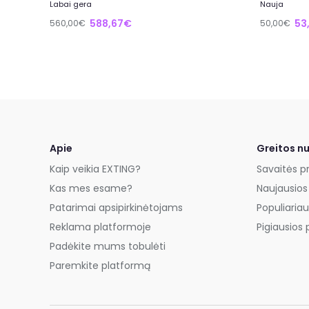
Labai gera
Nauja
588,67€
53
560,00€
50,00€
Apie
Greitos n
Kaip veikia EXTING?
Savaitės p
Kas mes esame?
Naujausios
Patarimai apsipirkinėtojams
Populiariau
Reklama platformoje
Pigiausios 
Padėkite mums tobulėti
Paremkite platformą