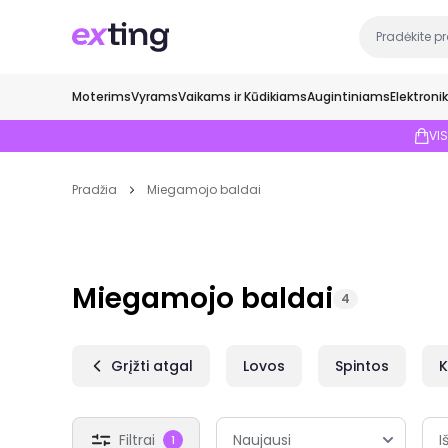
Moterims
Vyrams
Vaikams ir Kūdikiams
Augintiniams
Elektroni
VI
Pradžia
Miegamojo baldai
Miegamojo baldai
4
Grįžti atgal
Lovos
Spintos
Filtrai
I
1