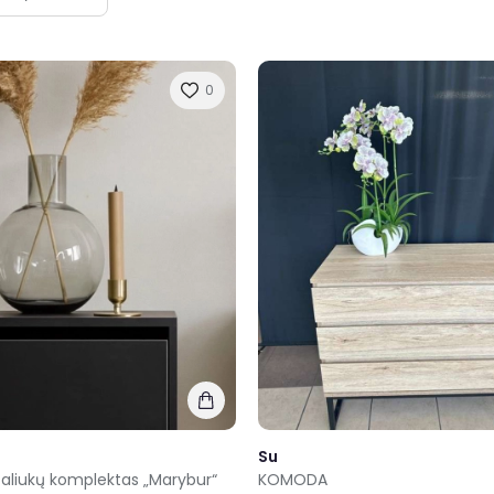
0
Su
taliukų komplektas „Marybur“
KOMODA