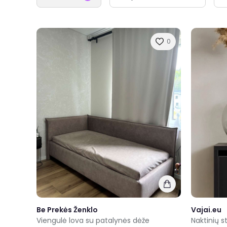
0
Be Prekės Ženklo
Vajai.eu
Viengulė lova su patalynės dėže
Naktinių s