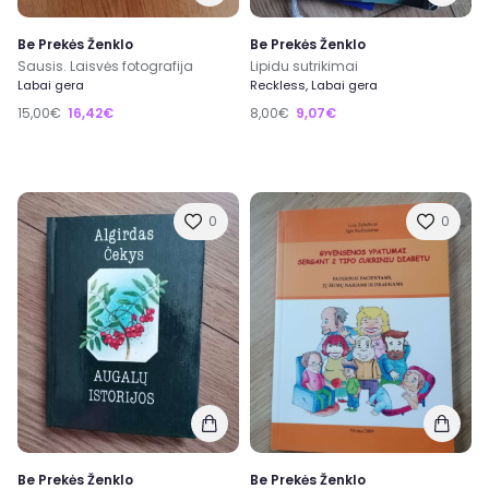
Be Prekės Ženklo
Be Prekės Ženklo
Sausis. Laisvės fotografija
Lipidu sutrikimai
Labai gera
Reckless, Labai gera
15,00€
16,42€
8,00€
9,07€
0
0
Be Prekės Ženklo
Be Prekės Ženklo