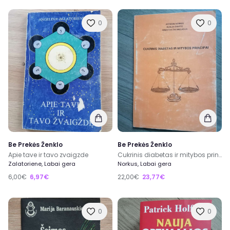
0
0
Be Prekės Ženklo
Be Prekės Ženklo
Apie tave ir tavo zvaigzde
Cukrinis diabetas ir mitybos principai
Zalatoriene, Labai gera
Norkus, Labai gera
6,00€
6,97€
22,00€
23,77€
0
0