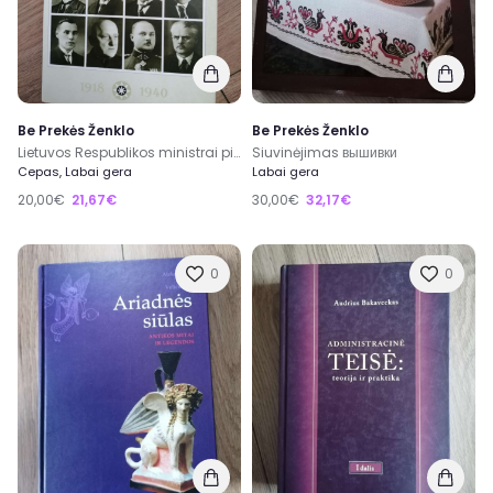
Be Prekės Ženklo
Be Prekės Ženklo
Lietuvos Respublikos ministrai pirmininkai
Siuvinėjimas вышивки
Cepas, Labai gera
Labai gera
20,00€
21,67€
30,00€
32,17€
0
0