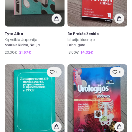
Tyto Alba
Be Prekės Ženklo
Ką veikia Japonija
Istorija kiseneje
Andrius Kleiva, Nauja
Labai gera
20,00€
21,67€
13,00€
14,32€
0
0