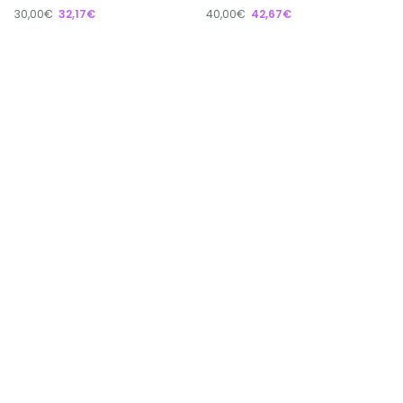
30,00€
32,17€
40,00€
42,67€
Apie
Kaip veikia EXTING?
Kas mes esame?
Patarimai apsipirkinėtojams
Reklama platformoje
Padėkite mums tobulėti
Paremkite platformą
Greitos nuorodos
Savaitės prekės
Naujausios prekės