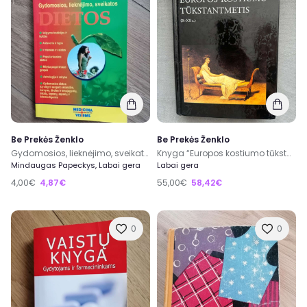
Be Prekės Ženklo
Be Prekės Ženklo
Gydomosios, lieknėjimo, sveikatos dietos
Knyga “Europos kostiumo tūkstantmetis”
Mindaugas Papeckys, Labai gera
Labai gera
4,00€
4,87€
55,00€
58,42€
0
0