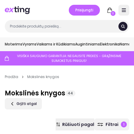
Prisijungti
Open 
0
Moterims
Vyrams
Vaikams ir Kūdikiams
Augintiniams
Elektronika
Namai ir
VISIŠKA SAUGUMO GARANTIJA: NEGAUSITE PREKĖS - GRĄŽINSIME
SUMOKĖTUS PINIGUS!
Pradžia
Mokslinės knygos
Mokslinės knygos
44
Grįžti atgal
Rūšiuoti pagal
Filtrai
1