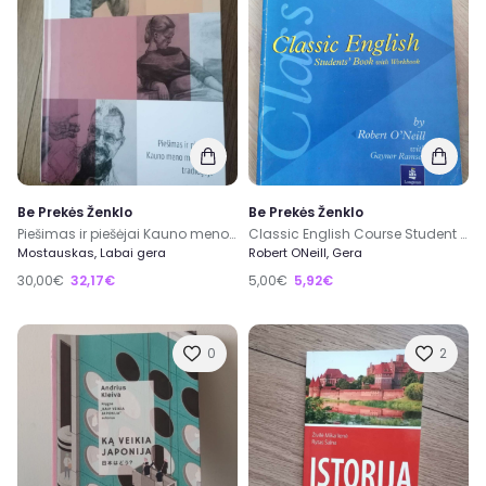
Be Prekės Ženklo
Be Prekės Ženklo
Piešimas ir piešėjai Kauno meno mokyklos tradicijoje
Classic English Course Student Book
Mostauskas, Labai gera
Robert ONeill, Gera
30,00€
32,17€
5,00€
5,92€
0
2