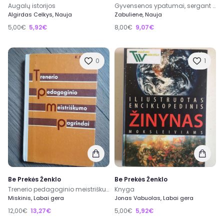
Augalų istorijos
Gyvensenos ypatumai, sergant 2 tipo cukriniu diabetu: patarimai pacientams, jų šeimos nariams ir draugams
Algirdas Celkys, Nauja
Zabuliene, Nauja
5,00€
5,92€
8,00€
9,07€
0
1
Be Prekės Ženklo
Be Prekės Ženklo
Trenerio pedagoginio meistriškumo pagrindai
Knyga
Miskinis, Labai gera
Jonas Vabuolas, Labai gera
12,00€
13,27€
5,00€
5,92€