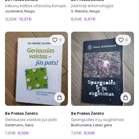
Lietuvių kalbos užduočių konspektai 8-12 klasei
Įdomioji entomologija
Juzeniene, Nauja
S. Pileckis, Nauja
12,00€
13,27€
6,00€
6,97€
0
0
Be Prekės Ženklo
Be Prekės Ženklo
Geriausias vaistas jus pats
Spanguolės ir jų auginimas
Saldmann, Gera
Budriuniene, Labai gera
7,00€
8,02€
7,00€
8,02€