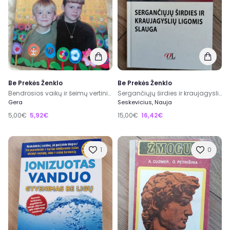
Be Prekės Ženklo
Be Prekės Ženklo
Bendrosios vaikų ir šeimų vertinimo ir pagalbos teikimo priemones
Sergančiųjų širdies ir kraujagyslių ligomis slauga
Gera
Seskevicius, Nauja
5,00€
5,92€
15,00€
16,42€
1
0