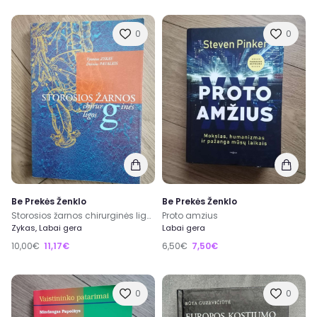
0
0
Be Prekės Ženklo
Be Prekės Ženklo
Storosios žarnos chirurginės ligos
Proto amzius
Zykas, Labai gera
Labai gera
10,00€
11,17€
6,50€
7,50€
0
0