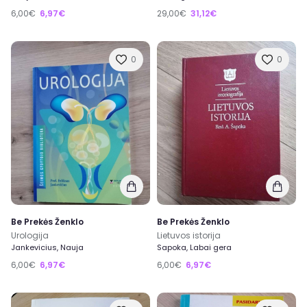
6,00€
6,97€
29,00€
31,12€
0
0
Be Prekės Ženklo
Be Prekės Ženklo
Urologija
Lietuvos istorija
Jankevicius, Nauja
Sapoka, Labai gera
6,00€
6,97€
6,00€
6,97€