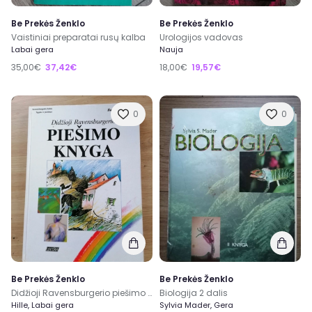
Be Prekės Ženklo
Be Prekės Ženklo
Vaistiniai preparatai rusų kalba
Urologijos vadovas
Labai gera
Nauja
35,00€
37,42€
18,00€
19,57€
0
0
Be Prekės Ženklo
Be Prekės Ženklo
Didžioji Ravensburgerio piešimo knyga
Biologija 2 dalis
Hille, Labai gera
Sylvia Mader, Gera