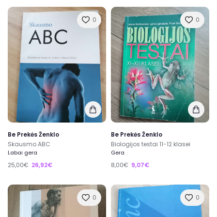
0
0
Be Prekės Ženklo
Be Prekės Ženklo
Skausmo ABC
Biologijos testai 11-12 klasei
Labai gera
Gera
25,00€
26,92€
8,00€
9,07€
0
0