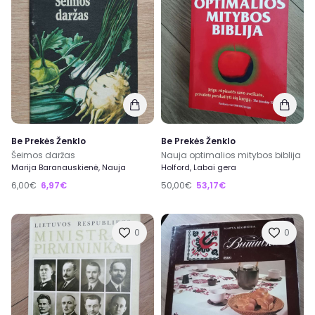
Be Prekės Ženklo
Be Prekės Ženklo
Šeimos daržas
Nauja optimalios mitybos biblija
Marija Baranauskienė, Nauja
Holford, Labai gera
6,00€
6,97€
50,00€
53,17€
0
0