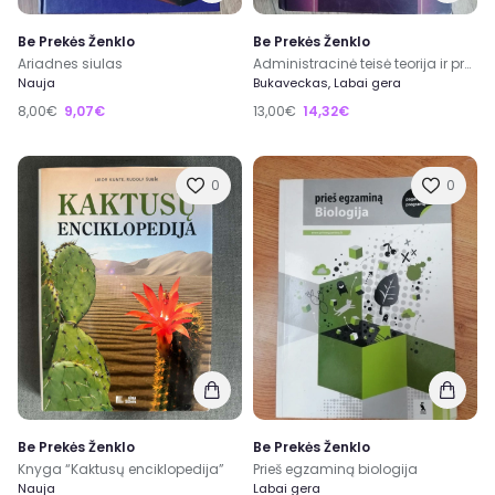
Be Prekės Ženklo
Be Prekės Ženklo
Ariadnes siulas
Administracinė teisė teorija ir praktika
Nauja
Bukaveckas, Labai gera
8,00€
9,07€
13,00€
14,32€
0
0
Be Prekės Ženklo
Be Prekės Ženklo
Knyga “Kaktusų enciklopedija”
Prieš egzaminą biologija
Nauja
Labai gera