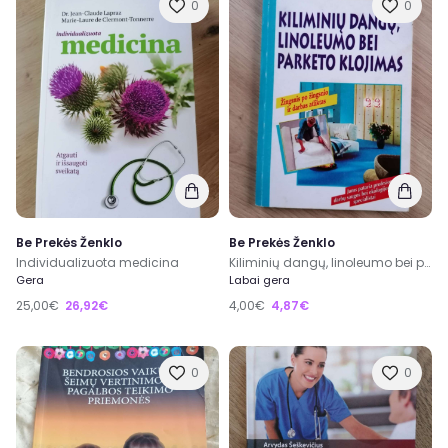
0
0
Be Prekės Ženklo
Be Prekės Ženklo
Individualizuota medicina
Kiliminių dangų, linoleumo bei parketo klojimas
Gera
Labai gera
25,00€
26,92€
4,00€
4,87€
0
0