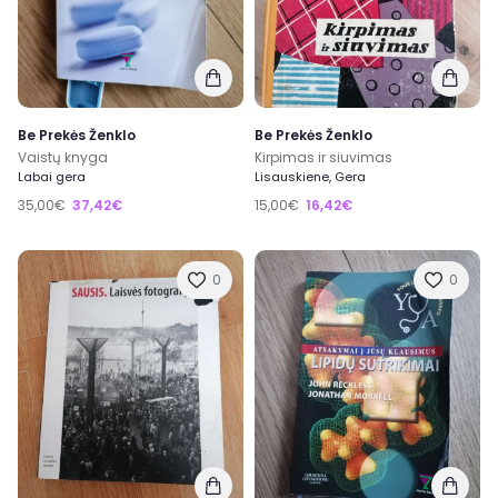
Be Prekės Ženklo
Be Prekės Ženklo
Vaistų knyga
Kirpimas ir siuvimas
Labai gera
Lisauskiene, Gera
35,00€
37,42€
15,00€
16,42€
0
0