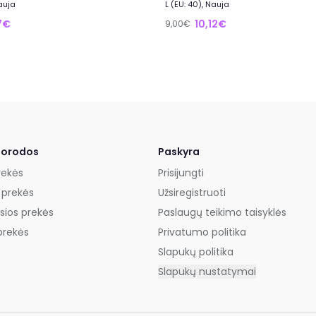
Nauja
L (EU: 40), Nauja
7€
10,12€
9,00€
uorodos
Paskyra
rekės
Prisijungti
 prekės
Užsiregistruoti
sios prekės
Paslaugų teikimo taisyklės
prekės
Privatumo politika
Slapukų politika
Slapukų nustatymai