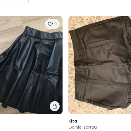
0
Kita
Odiniai šortau