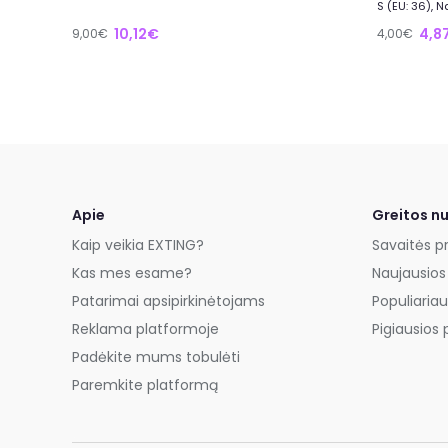
S (EU: 36), 
10,12€
4,8
9,00€
4,00€
Apie
Greitos n
Kaip veikia EXTING?
Savaitės p
Kas mes esame?
Naujausios
Patarimai apsipirkinėtojams
Populiariau
Reklama platformoje
Pigiausios 
Padėkite mums tobulėti
Paremkite platformą