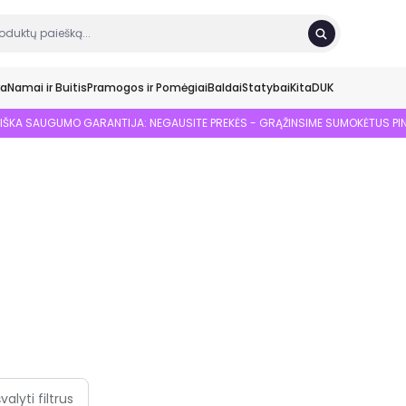
ka
Namai ir Buitis
Pramogos ir Pomėgiai
Baldai
Statybai
Kita
DUK
SIŠKA SAUGUMO GARANTIJA: NEGAUSITE PREKĖS - GRĄŽINSIME SUMOKĖTUS PI
švalyti filtrus