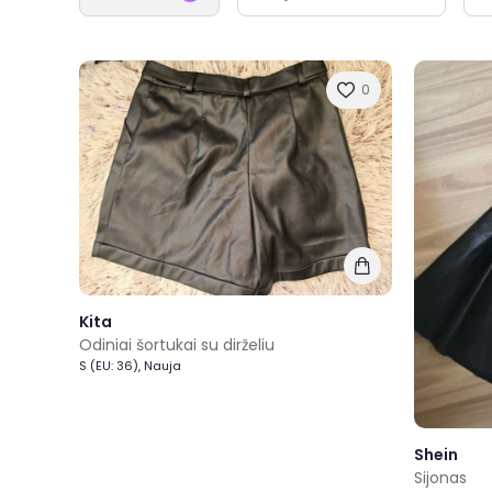
0
Kita
Odiniai šortukai su dirželiu
S (EU: 36), Nauja
Shein
Sijonas