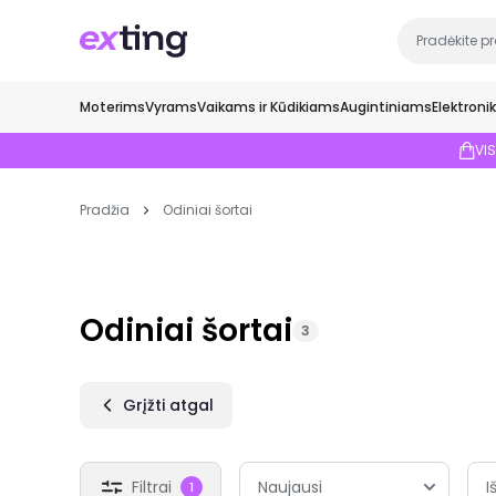
Moterims
Vyrams
Vaikams ir Kūdikiams
Augintiniams
Elektroni
VI
Pradžia
Odiniai šortai
Odiniai šortai
3
Grįžti atgal
Filtrai
I
1