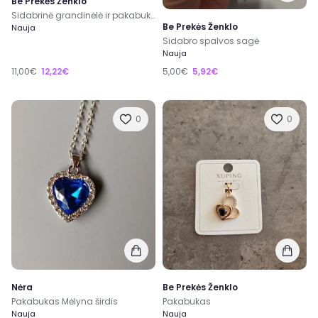
Be Prekės Ženklo
Sidabrinė grandinėlė ir pakabukas ant kaklo
Be Prekės Ženklo
Nauja
Sidabro spalvos sagė
Nauja
11,00€
12,22€
5,00€
5,92€
0
0
Nėra
Be Prekės Ženklo
Pakabukas Mėlyna širdis
Pakabukas
Nauja
Nauja