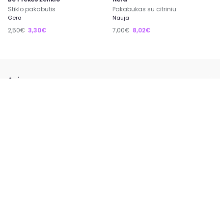
Stiklo pakabutis
Pakabukas su citriniu
Gera
Nauja
2,50€
3,30€
7,00€
8,02€
Apie
Kaip veikia EXTING?
Kas mes esame?
Patarimai apsipirkinėtojams
Reklama platformoje
Padėkite mums tobulėti
Paremkite platformą
Greitos nuorodos
Savaitės prekės