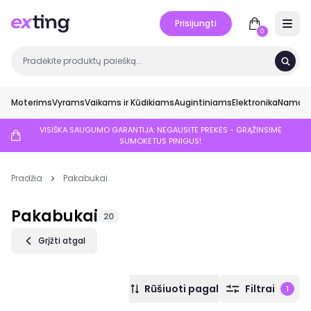
Prisijungti
Open 
0
Moterims
Vyrams
Vaikams ir Kūdikiams
Augintiniams
Elektronika
Namai ir
VISIŠKA SAUGUMO GARANTIJA: NEGAUSITE PREKĖS - GRĄŽINSIME
SUMOKĖTUS PINIGUS!
Pradžia
Pakabukai
Pakabukai
20
Grįžti atgal
Rūšiuoti pagal
Filtrai
1