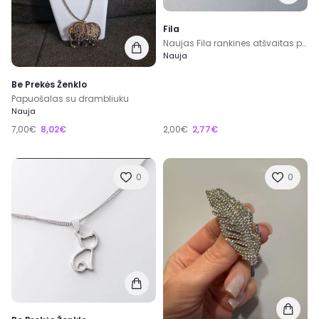
Fila
Naujas Fila rankines atšvaitas pakabukas
Nauja
Be Prekės Ženklo
Papuošalas su drambliuku
Nauja
7,00€
8,02€
2,00€
2,77€
0
0