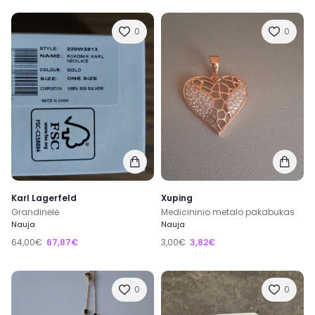
0
0
Karl Lagerfeld
Xuping
Grandinėlė
Medicininio metalo pakabukas
Nauja
Nauja
64,00€
67,87€
3,00€
3,82€
0
0