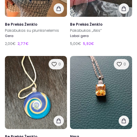
Be Prekės Ženklo
Be Prekės Ženklo
Pakabukas su plunksnelėmis
Pakabukas „Akis“
Gera
Labai gera
2,00€
2,77€
5,00€
5,92€
0
0
Be Prekės Ženklo
Nėra