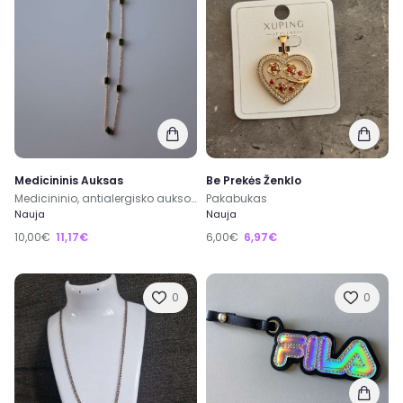
Medicininis Auksas
Be Prekės Ženklo
Medicininio, antialergisko aukso spalvos metalo grandinele
Pakabukas
Nauja
Nauja
10,00€
11,17€
6,00€
6,97€
0
0