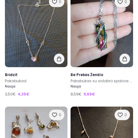
0
0
Bridzit
Be Prekės Ženklo
Pakabukad
Pakabukas su sidabro spalvos grandinele.
Nauja
Nauja
3,50€
4,35€
8,59€
9,69€
0
0