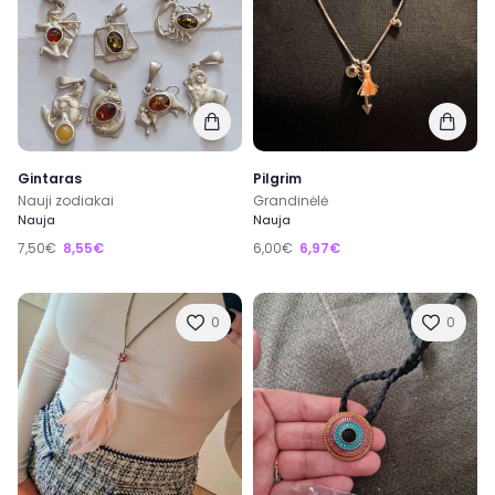
Gintaras
Pilgrim
Nauji zodiakai
Grandinėlė
Nauja
Nauja
7,50€
8,55€
6,00€
6,97€
0
0