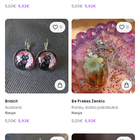
5,00€
5,92€
5,00€
5,92€
0
0
Bridzit
Be Prekės Ženklo
Auskarai
Rankų darbo pakabukai
Nauja
Nauja
5,00€
5,92€
5,00€
5,92€