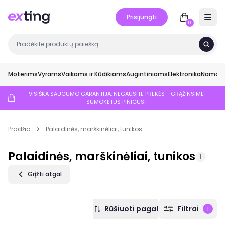
Prisijungti
Open 
0
Moterims
Vyrams
Vaikams ir Kūdikiams
Augintiniams
Elektronika
Namai ir
VISIŠKA SAUGUMO GARANTIJA: NEGAUSITE PREKĖS - GRĄŽINSIME
SUMOKĖTUS PINIGUS!
Pradžia
Palaidinės, marškinėliai, tunikos
Palaidinės, marškinėliai, tunikos
1
Grįžti atgal
Rūšiuoti pagal
Filtrai
1