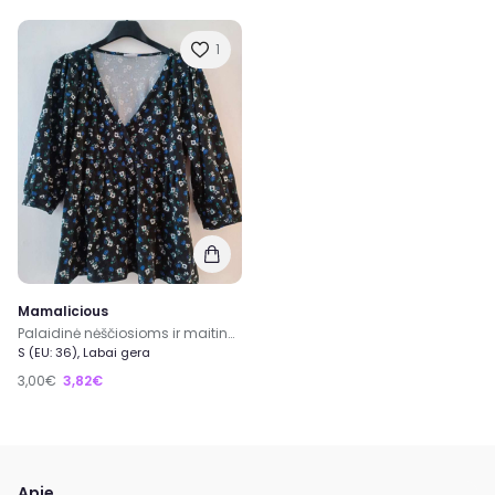
1
Mamalicious
Palaidinė nėščiosioms ir maitinančioms
S (EU: 36), Labai gera
3,00€
3,82€
Apie