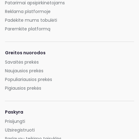
Patarimai apsipirkinėtojams
Reklama platformoje
Padėkite mums tobulėti
Paremkite platformą
Greitos nuorodos
Savaitės prekės
Naujausios prekės
Populiariausios prekės
Pigiausios prekės
Paskyra
Prisijungti
Užsiregistruoti
Paslaugų teikimo taisyklės