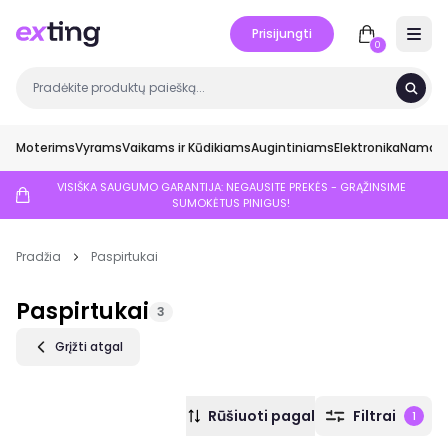
Prisijungti
Open 
0
Moterims
Vyrams
Vaikams ir Kūdikiams
Augintiniams
Elektronika
Namai ir
VISIŠKA SAUGUMO GARANTIJA: NEGAUSITE PREKĖS - GRĄŽINSIME
SUMOKĖTUS PINIGUS!
Pradžia
Paspirtukai
Paspirtukai
3
Grįžti atgal
Rūšiuoti pagal
Filtrai
1