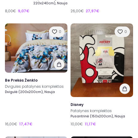
220x240cm), Nauja
8,00€
9,07€
26,00€
27,97€
0
0
Be Prekės Ženklo
Dvigulės patalynės komplektas
Dvigulė (200x200cm), Nauja
Disney
Patalynės komplektas
Pusantrinė (150x200cm), Nauja
16,00€
17,47€
10,00€
11,17€