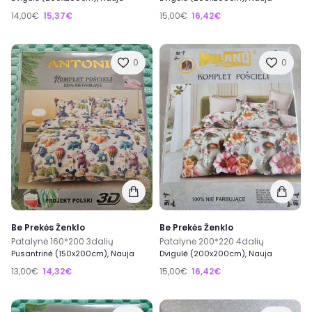
14,00€
15,37€
15,00€
16,42€
0
0
Be Prekės Ženklo
Be Prekės Ženklo
Patalynė 160*200 3dalių
Patalynė 200*220 4dalių
Pusantrinė (150x200cm), Nauja
Dvigulė (200x200cm), Nauja
13,00€
14,32€
15,00€
16,42€