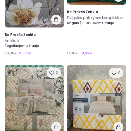
Be Prekės Ženklo
Dvigulės patalynės komplektas
Dvigulė (200x200cm), Nauja
Be Prekės Ženklo
Antklidė
Reguliuojama, Nauja
20,00€
21,67€
17,00€
18,52€
0
0