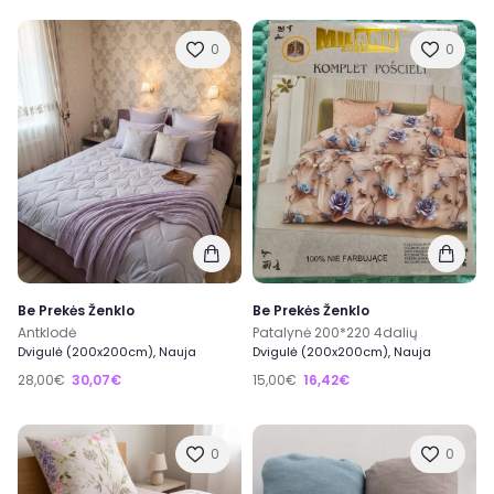
0
0
Be Prekės Ženklo
Be Prekės Ženklo
Antklodė
Patalynė 200*220 4dalių
Dvigulė (200x200cm), Nauja
Dvigulė (200x200cm), Nauja
28,00€
30,07€
15,00€
16,42€
0
0