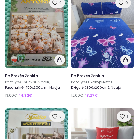
0
0
Be Prekės Ženklo
Be Prekės Ženklo
Patalynė 160*200 3dalių
Patalynes komplektas
Pusantrinė (150x200cm), Nauja
Dvigulė (200x200cm), Nauja
13,00€
14,32€
12,00€
13,27€
0
1