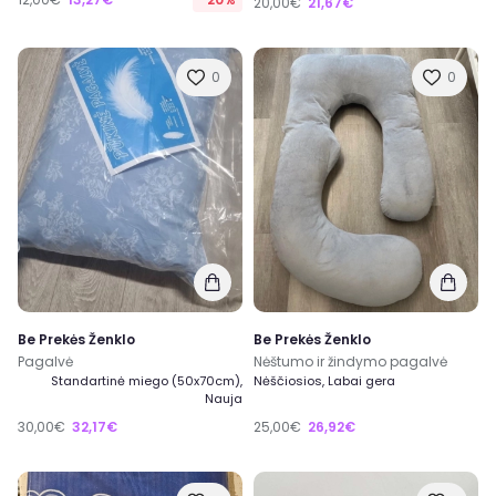
20,00€
21,67€
0
0
Be Prekės Ženklo
Be Prekės Ženklo
Pagalvė
Nėštumo ir žindymo pagalvė
Standartinė miego (50x70cm),
Nėščiosios, Labai gera
Nauja
30,00€
32,17€
25,00€
26,92€