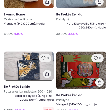
Livarno Home
Be Prekės Ženklo
Čiužinio užvalkalas
Patalynė
Viengulė (140x200cm), Nauja
Karališko dydžio (King size -
220x240cm), Nauja
6,00€
6,97€
30,00€
32,17€
0
0
Be Prekės Ženklo
Patalynės komplektas 200 × 220
Be Prekės Ženklo
Karališko dydžio (King size -
220x240cm), Labai gera
Patalynė
Viengulė (140x200cm), Nauja
12,00€
13,27€
-20%