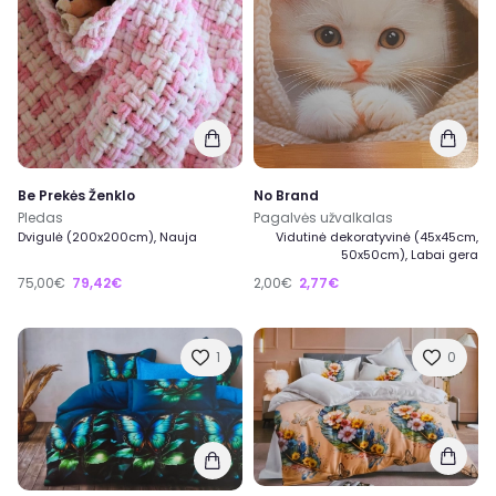
Be Prekės Ženklo
No Brand
Pledas
Pagalvės užvalkalas
Dvigulė (200x200cm), Nauja
Vidutinė dekoratyvinė (45x45cm,
50x50cm), Labai gera
75,00€
79,42€
2,00€
2,77€
1
0