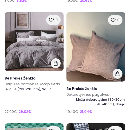
3,00€
3,82€
19,00€
20,62€
0
0
Be Prekės Ženklo
Dvigulės patalynės komplektas
Be Prekės Ženklo
Dvigulė (200x200cm), Nauja
Dekoratyvinės pagalvės
Maža dekoratyvinė (30x30cm,
40x40cm), Nauja
27,00€
29,02€
19,40€
21,04€