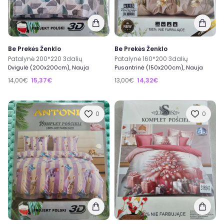
Be Prekės Ženklo
Be Prekės Ženklo
Patalynė 200*220 3dalių
Patalynė 160*200 3dalių
Dvigulė (200x200cm), Nauja
Pusantrinė (150x200cm), Nauja
14,00€
15,37€
13,00€
14,32€
0
0