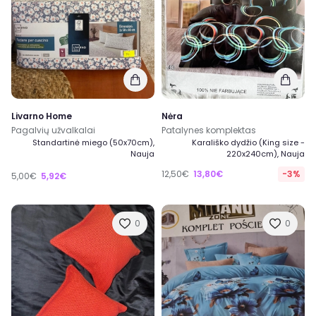
Livarno Home
Nėra
Pagalvių užvalkalai
Patalynes komplektas
Standartinė miego (50x70cm),
Karališko dydžio (King size -
Nauja
220x240cm), Nauja
12,50€
13,80€
-3%
5,00€
5,92€
0
0