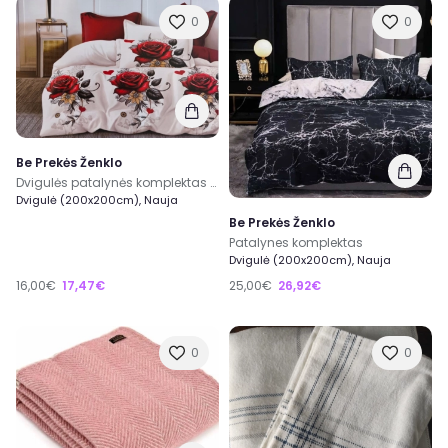
0
0
Be Prekės Ženklo
Dvigulės patalynės komplektas 200×220
Dvigulė (200x200cm), Nauja
Be Prekės Ženklo
Patalynes komplektas
Dvigulė (200x200cm), Nauja
16,00€
17,47€
25,00€
26,92€
0
0