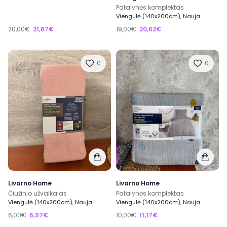
Patalynės komplektas
Viengulė (140x200cm), Nauja
20,00€
21,67€
19,00€
20,62€
0
0
Livarno Home
Livarno Home
Čiužinio užvalkalas
Patalynės komplektas
Viengulė (140x200cm), Nauja
Viengulė (140x200cm), Nauja
6,00€
6,97€
10,00€
11,17€