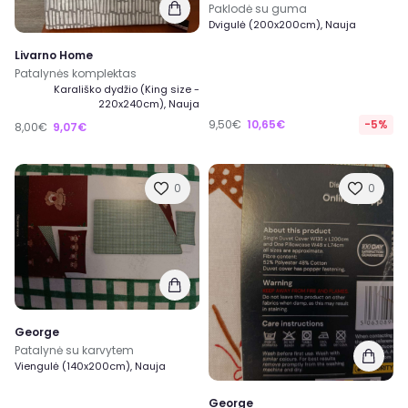
Paklodė su guma
Dvigulė (200x200cm), Nauja
Livarno Home
Patalynės komplektas
Karališko dydžio (King size -
220x240cm), Nauja
9,50€
10,65€
-5%
8,00€
9,07€
0
0
George
Patalynė su karvytem
Viengulė (140x200cm), Nauja
George