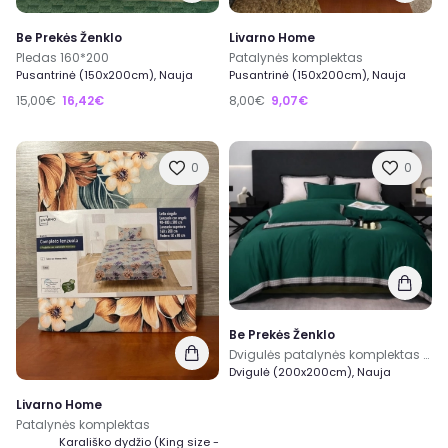
Be Prekės Ženklo
Livarno Home
Pledas 160*200
Patalynės komplektas
Pusantrinė (150x200cm), Nauja
Pusantrinė (150x200cm), Nauja
15,00€
16,42€
8,00€
9,07€
0
0
Be Prekės Ženklo
Dvigulės patalynės komplektas 220×200
Dvigulė (200x200cm), Nauja
Livarno Home
Patalynės komplektas
Karališko dydžio (King size -