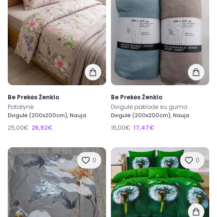
Be Prekės Ženklo
Be Prekės Ženklo
Patalynė
Dvigulė paklodė su guma
Dvigulė (200x200cm), Nauja
Dvigulė (200x200cm), Nauja
25,00€
26,92€
16,00€
17,47€
0
0