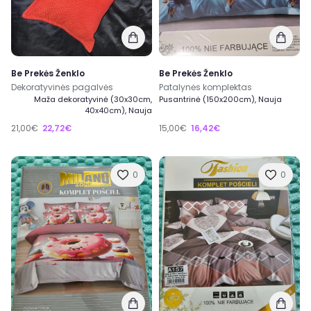
Be Prekės Ženklo
Be Prekės Ženklo
Dekoratyvinės pagalvės
Patalynės komplektas
Maža dekoratyvinė (30x30cm,
Pusantrinė (150x200cm), Nauja
40x40cm), Nauja
21,00€
22,72€
15,00€
16,42€
0
0