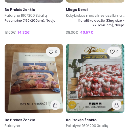
Be Prekės Ženklo
Miego Kerai
Patalynė 160*200 3dalių
Kokybiskos medvilnes uzvilkimu patalynes komplektas 200x220/50x70cm
Pusantrinė (150x200cm), Nauja
Karališko dydžio (King size -
220x240cm), Nauja
13,00€
14,32€
38,00€
40,57€
0
0
Be Prekės Ženklo
Be Prekės Ženklo
Patalynė
Patalynė 160*200 3dalių