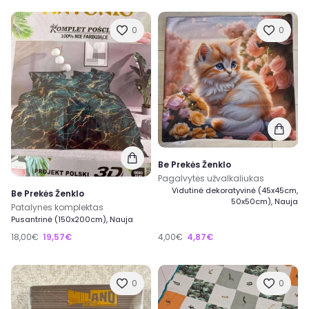
0
0
Be Prekės Ženklo
Pagalvytės užvalkaliukas
Vidutinė dekoratyvinė (45x45cm,
Be Prekės Ženklo
50x50cm), Nauja
Patalynes komplektas
Pusantrinė (150x200cm), Nauja
18,00€
19,57€
4,00€
4,87€
0
0