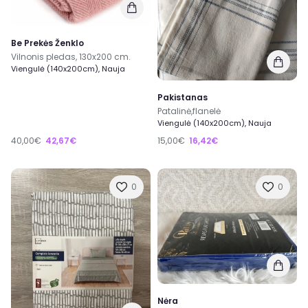
Be Prekės Ženklo
Vilnonis pledas, 130x200 cm.
Viengulė (140x200cm), Nauja
Pakistanas
Patalinė,flanelė
Viengulė (140x200cm), Nauja
40,00€
42,67€
15,00€
16,42€
0
0
Nėra