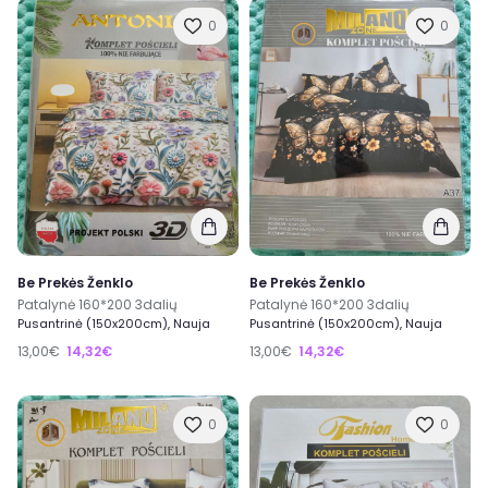
0
0
Be Prekės Ženklo
Be Prekės Ženklo
Patalynė 160*200 3dalių
Patalynė 160*200 3dalių
Pusantrinė (150x200cm), Nauja
Pusantrinė (150x200cm), Nauja
13,00€
14,32€
13,00€
14,32€
0
0