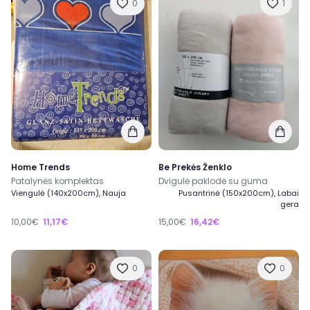
0
1
Home Trends
Be Prekės Ženklo
Patalynės komplektas
Dvigulė paklodė su guma
Viengulė (140x200cm), Nauja
Pusantrinė (150x200cm), Labai
gera
10,00€
11,17€
15,00€
16,42€
0
0