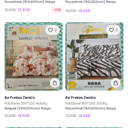
Pusantrinė (150x200cm), Nauja
Pusantrinė (150x200cm), Nauja
16,00€
17,47€
-11%
13,00€
14,32€
0
0
Be Prekės Ženklo
Be Prekės Ženklo
Patalynė 200*220 4dalių
Patalynė 160*200 3dalių
Dvigulė (200x200cm), Nauja
Pusantrinė (150x200cm), Nauja
15,00€
16,42€
13,00€
14,32€