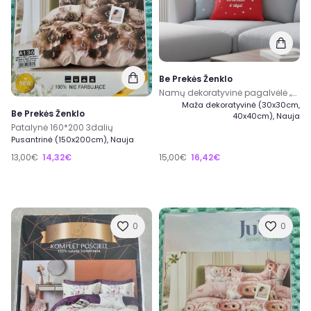
Be Prekės Ženklo
Namų dekoratyvinė pagalvėlė „Myliu tave iki mėnulio ir atgal”
Maža dekoratyvinė (30x30cm,
Be Prekės Ženklo
40x40cm), Nauja
Patalynė 160*200 3dalių
Pusantrinė (150x200cm), Nauja
13,00€
14,32€
15,00€
16,42€
0
0