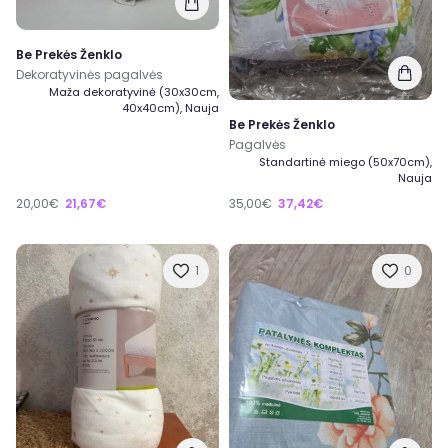
Be Prekės Ženklo
Dekoratyvinės pagalvės
Maža dekoratyvinė (30x30cm,
40x40cm), Nauja
Be Prekės Ženklo
Pagalvės
Standartinė miego (50x70cm),
Nauja
20,00€
21,67€
35,00€
37,42€
1
0