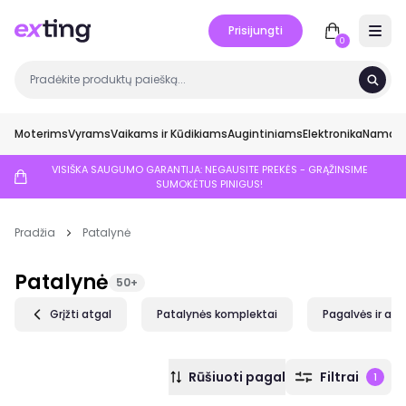
Prisijungti
Open 
0
Moterims
Vyrams
Vaikams ir Kūdikiams
Augintiniams
Elektronika
Namai ir
VISIŠKA SAUGUMO GARANTIJA: NEGAUSITE PREKĖS - GRĄŽINSIME
SUMOKĖTUS PINIGUS!
Pradžia
Patalynė
Patalynė
50+
Grįžti atgal
Patalynės komplektai
Pagalvės ir an
Rūšiuoti pagal
Filtrai
1