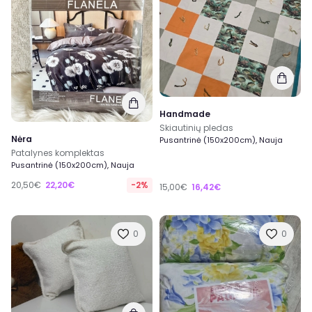
Handmade
Skiautinių pledas
Nėra
Pusantrinė (150x200cm), Nauja
Patalynes komplektas
Pusantrinė (150x200cm), Nauja
20,50€
22,20€
-2%
15,00€
16,42€
0
0