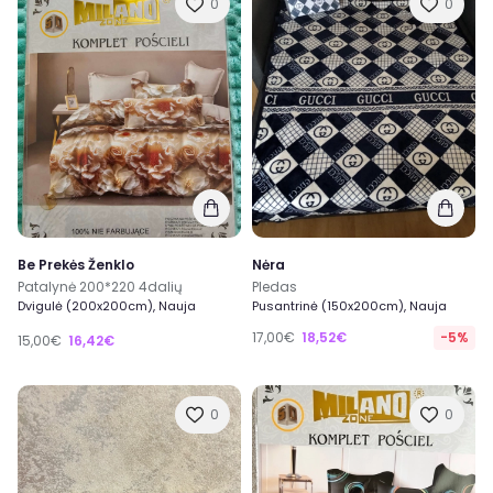
0
0
Be Prekės Ženklo
Nėra
Patalynė 200*220 4dalių
Pledas
Dvigulė (200x200cm), Nauja
Pusantrinė (150x200cm), Nauja
17,00€
18,52€
-5%
15,00€
16,42€
0
0