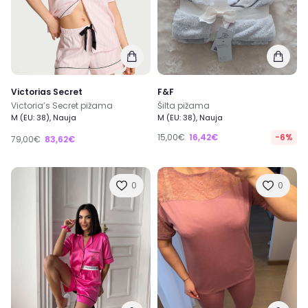
Victorias Secret
F&F
Victoria’s Secret pižama
Šilta pižama
M (EU: 38), Nauja
M (EU: 38), Nauja
15,00€
16,42€
-6%
79,00€
83,62€
0
0