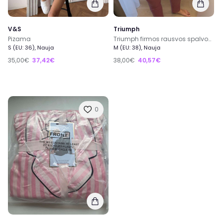
V&S
Triumph
Pizama
Triumph firmos rausvos spalvos pizama su kelnemis M dydis
S (EU: 36), Nauja
M (EU: 38), Nauja
35,00€
37,42€
38,00€
40,57€
0