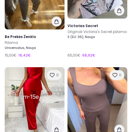
Victorias Secret
Originali Victoria's Secret pižama
Be Prekės Ženklo
S (EU: 36), Nauja
Pižama
Universalus, Nauja
15,00€
16,42€
65,00€
68,92€
0
0