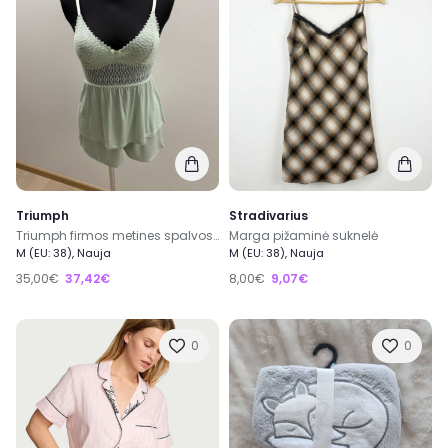
Triumph
Stradivarius
Triumph firmos metines spalvos pizama 38 dydis
Marga pižaminė suknelė
M (EU: 38), Nauja
M (EU: 38), Nauja
35,00€
37,42€
8,00€
9,07€
0
0