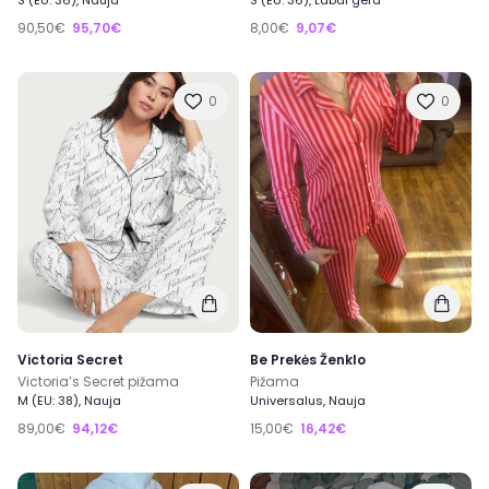
S (EU: 36), Nauja
S (EU: 36), Labai gera
90,50€
95,70€
8,00€
9,07€
0
0
Victoria Secret
Be Prekės Ženklo
Victoria’s Secret pižama
Pižama
M (EU: 38), Nauja
Universalus, Nauja
89,00€
94,12€
15,00€
16,42€