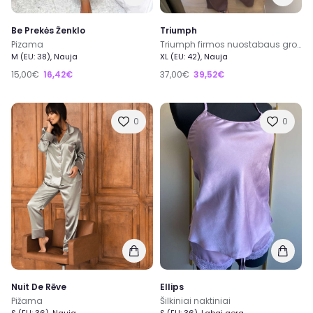
Be Prekės Ženklo
Triumph
Pizama
Triumph firmos nuostabaus grozio pizama su ilgomis kelnemis 42 dydis
M (EU: 38), Nauja
XL (EU: 42), Nauja
15,00€
16,42€
37,00€
39,52€
0
0
Nuit De Rēve
Ellips
Pižama
Šilkiniai naktiniai