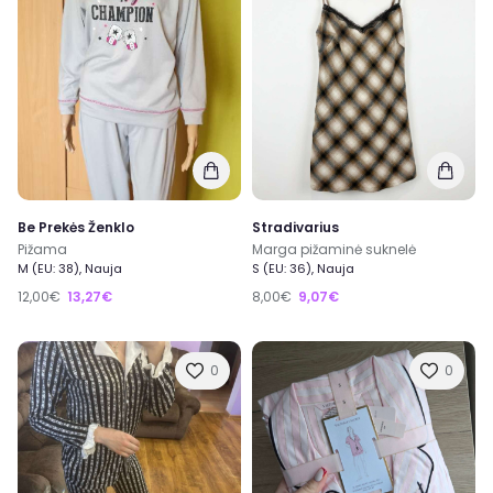
Be Prekės Ženklo
Stradivarius
Pižama
Marga pižaminė suknelė
M (EU: 38), Nauja
S (EU: 36), Nauja
12,00€
13,27€
8,00€
9,07€
0
0