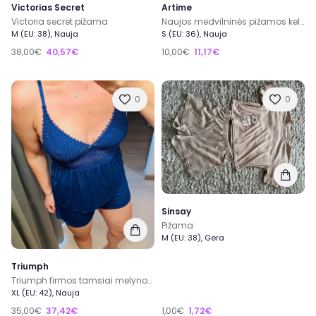
Victorias Secret
Artime
Victoria secret pižama
Naujos medvilninės pižamos kelnės
M (EU: 38), Nauja
S (EU: 36), Nauja
38,00€
40,57€
10,00€
11,17€
0
0
Sinsay
Pižama
M (EU: 38), Gera
Triumph
Triumph firmos tamsiai melynos spalvos pizama su sortais 42 dydis
XL (EU: 42), Nauja
35,00€
37,42€
1,00€
1,72€