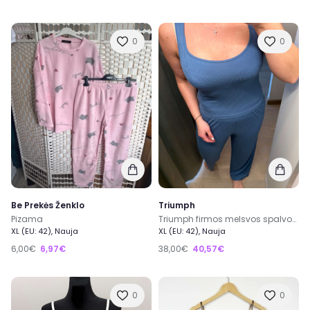
0
0
Be Prekės Ženklo
Triumph
Pizama
Triumph firmos melsvos spalvos pizama 42 dydis
XL (EU: 42), Nauja
XL (EU: 42), Nauja
6,00€
6,97€
38,00€
40,57€
0
0