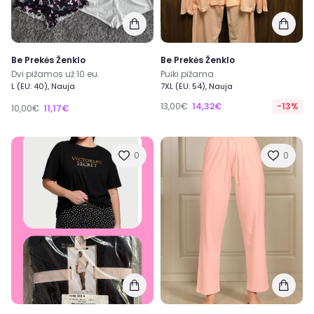
Be Prekės Ženklo
Be Prekės Ženklo
Dvi pižamos už 10 eu.
Puiki pižama
L (EU: 40), Nauja
7XL (EU: 54), Nauja
13,00€
14,32€
-13%
10,00€
11,17€
0
0