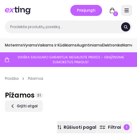
Prisijungti
Open 
0
Moterims
Vyrams
Vaikams ir Kūdikiams
Augintiniams
Elektronika
Namai ir
VISIŠKA SAUGUMO GARANTIJA: NEGAUSITE PREKĖS - GRĄŽINSIME
SUMOKĖTUS PINIGUS!
Pradžia
Pižamos
Pižamos
31
Grįžti atgal
Rūšiuoti pagal
Filtrai
1