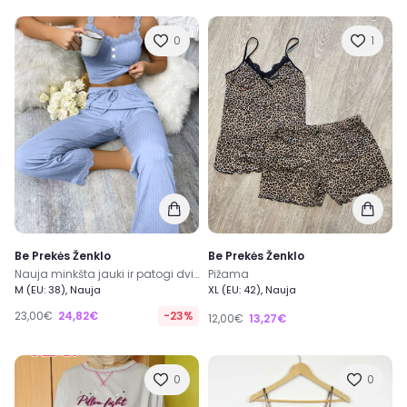
0
1
Be Prekės Ženklo
Be Prekės Ženklo
Nauja minkšta jauki ir patogi dviejų dalių pižama
Pižama
M (EU: 38), Nauja
XL (EU: 42), Nauja
23,00€
24,82€
-23%
12,00€
13,27€
0
0