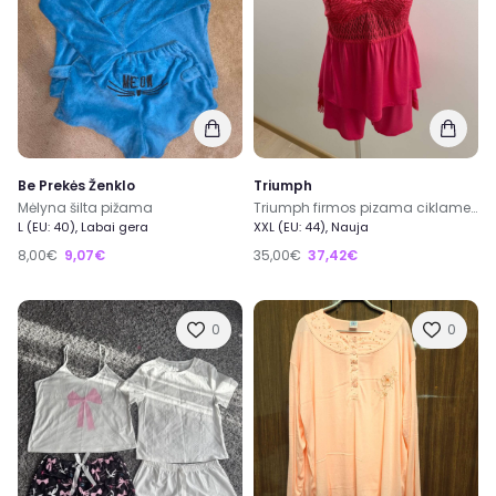
Be Prekės Ženklo
Triumph
Mėlyna šilta pižama
Triumph firmos pizama ciklameno spalvos 44 dydis
L (EU: 40), Labai gera
XXL (EU: 44), Nauja
8,00€
9,07€
35,00€
37,42€
0
0