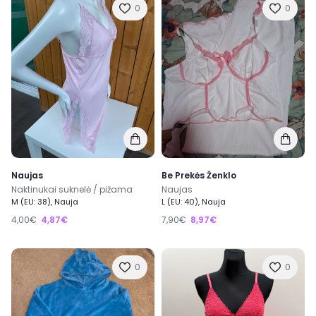
0
0
Naujas
Be Prekės Ženklo
Naktinukai suknelė / pižama
Naujas
M (EU: 38), Nauja
L (EU: 40), Nauja
4,00€
4,87€
7,90€
8,97€
0
0