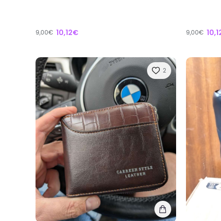
10,12€
10,
9,00€
9,00€
2