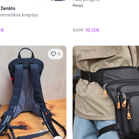
Nauja
 Ženklo
kosmetikos krepšys
2€
10,12€
9,00€
0