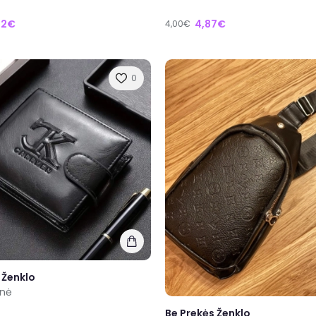
12€
4,87€
4,00€
0
 Ženklo
inė
Be Prekės Ženklo