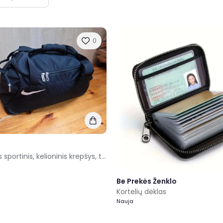
0
Nike talpus sportinis, kelioninis krepšys, tašė
Be Prekės Ženklo
Kortelių dėklas
Nauja