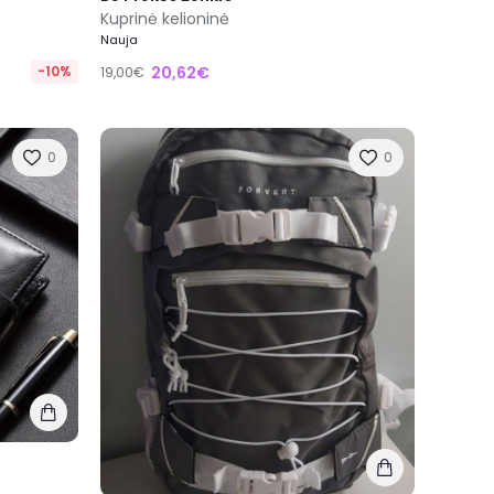
Kuprinė kelioninė
Nauja
-10%
20,62€
19,00€
0
0