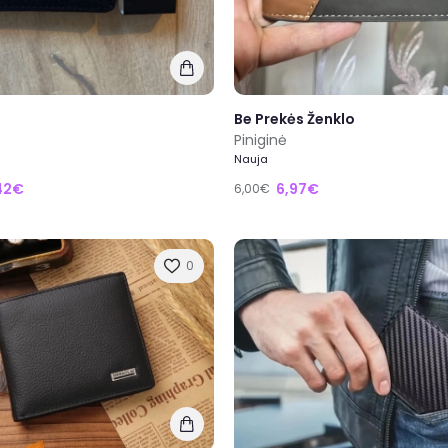
Be Prekės Ženklo
Piniginė
Nauja
42€
6,97€
6,00€
0