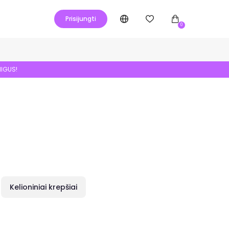
Prisijungti
0
NIGUS!
Kelioniniai krepšiai