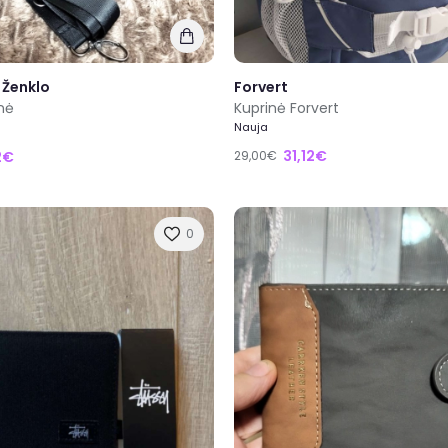
 Ženklo
Forvert
inė
Kuprinė Forvert
Nauja
31,12€
2€
29,00€
0