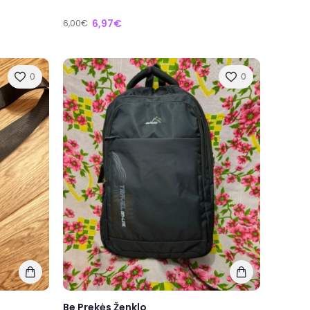
6,97€
6,00€
0
0
Be Prekės Ženklo