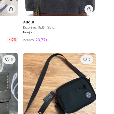
Augur
Kuprinė, 15,6", 35 L.
Nauja
-17%
23,77€
22,00€
0
0