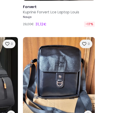
Forvert
Kuprinė Forvert Lce Laptop Louis
Nauja
31,12€
29,00€
-17%
0
0