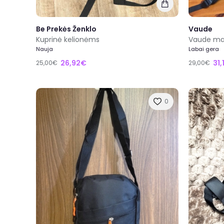
Be Prekės Ženklo
Vaude
Kuprinė kelionėms
Vaude maž
Nauja
Labai gera
26,92€
31,
25,00€
29,00€
0