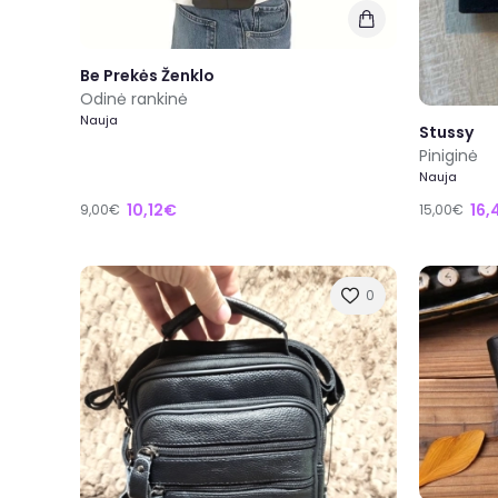
Be Prekės Ženklo
Odinė rankinė
Nauja
Stussy
Piniginė
Nauja
10,12€
16,
9,00€
15,00€
0