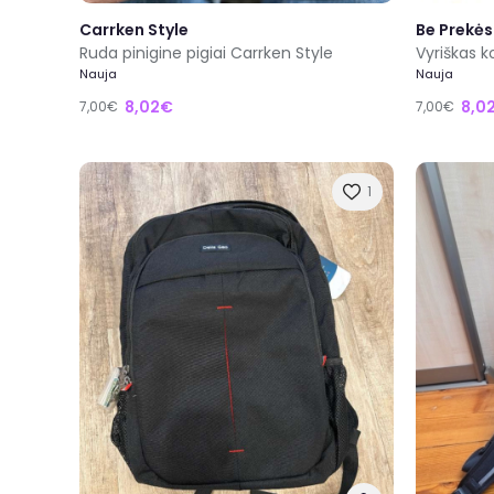
Carrken Style
Be Prekės
Ruda pinigine pigiai Carrken Style
Vyriškas 
Nauja
Nauja
8,02€
8,0
7,00€
7,00€
1