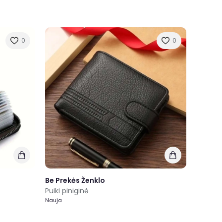
0
0
Be Prekės Ženklo
Puiki piniginė
Nauja