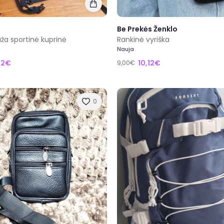
Be Prekės Ženklo
a sportinė kuprinė
Rankinė vyriška
Nauja
12€
10,12€
9,00€
0