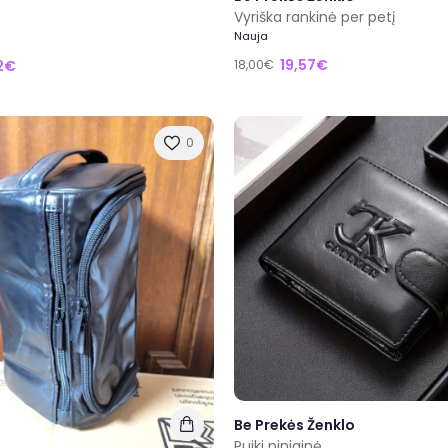
Vyriška rankinė per petį
Nauja
19,57€
12€
18,00€
0
Be Prekės Ženklo
Puiki piniginė