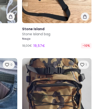
Stone Island
Stone Island bag
Nauja
19,57€
18,00€
-10%
0
1