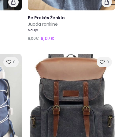
Be Prekės Ženklo
Juoda rankinė
Nauja
9,07€
8,00€
0
0