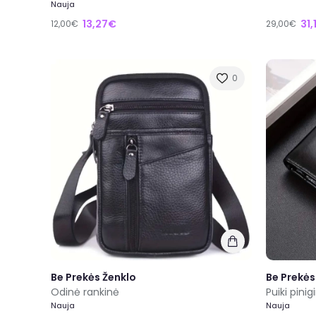
Nauja
13,27€
31,
12,00€
29,00€
0
Be Prekės Ženklo
Be Prekės
Odinė rankinė
Puiki pinig
Nauja
Nauja