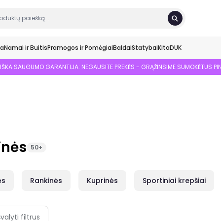
ka
Namai ir Buitis
Pramogos ir Pomėgiai
Baldai
Statybai
Kita
DUK
SIŠKA SAUGUMO GARANTIJA: NEGAUSITE PREKĖS - GRĄŽINSIME SUMOKĖTUS PI
inės
50+
ės
Rankinės
Kuprinės
Sportiniai krepšiai
švalyti filtrus