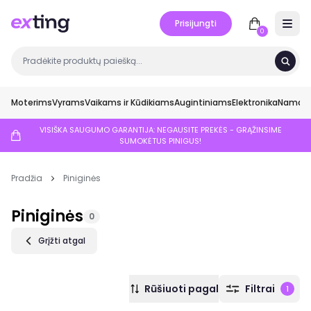
Prisijungti
Open 
0
Moterims
Vyrams
Vaikams ir Kūdikiams
Augintiniams
Elektronika
Namai ir
VISIŠKA SAUGUMO GARANTIJA: NEGAUSITE PREKĖS - GRĄŽINSIME
SUMOKĖTUS PINIGUS!
Pradžia
Piniginės
Piniginės
0
Grįžti atgal
Rūšiuoti pagal
Filtrai
1