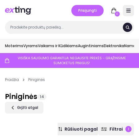
Prisijungti
Open 
0
Moterims
Vyrams
Vaikams ir Kūdikiams
Augintiniams
Elektronika
Namai ir
VISIŠKA SAUGUMO GARANTIJA: NEGAUSITE PREKĖS - GRĄŽINSIME
SUMOKĖTUS PINIGUS!
Pradžia
Piniginės
Piniginės
14
Grįžti atgal
Rūšiuoti pagal
Filtrai
1