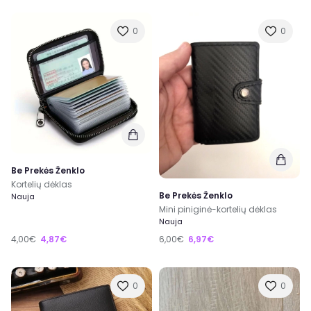
0
0
Be Prekės Ženklo
Kortelių dėklas
Be Prekės Ženklo
Nauja
Mini piniginė-kortelių dėklas
Nauja
4,00€
4,87€
6,00€
6,97€
0
0