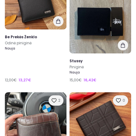
Be Prekės Ženklo
Odinė piniginė
Nauja
Stussy
Piniginė
Nauja
12,00€
13,27€
15,00€
16,42€
2
0