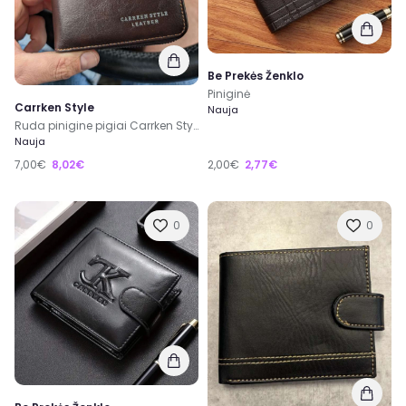
Be Prekės Ženklo
Piniginė
Carrken Style
Nauja
Ruda pinigine pigiai Carrken Style
Nauja
7,00€
8,02€
2,00€
2,77€
0
0