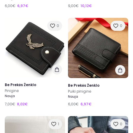
6,00€
6,97€
9,00€
10,12€
0
0
Be Prekės Ženklo
Be Prekės Ženklo
Piniginė
Puiki piniginė
Nauja
Nauja
7,00€
8,02€
6,00€
6,97€
1
0