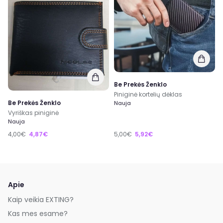
Be Prekės Ženklo
Piniginė kortelių dėklas
Be Prekės Ženklo
Nauja
Vyriškas piniginė
Nauja
4,00€
4,87€
5,00€
5,92€
Apie
Kaip veikia EXTING?
Kas mes esame?