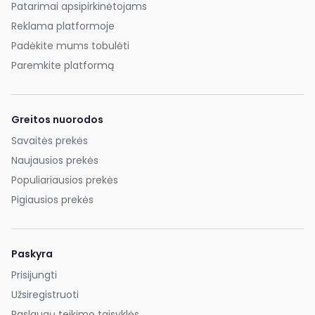
Patarimai apsipirkinėtojams
Reklama platformoje
Padėkite mums tobulėti
Paremkite platformą
Greitos nuorodos
Savaitės prekės
Naujausios prekės
Populiariausios prekės
Pigiausios prekės
Paskyra
Prisijungti
Užsiregistruoti
Paslaugų teikimo taisyklės